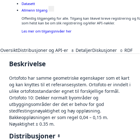
Datasett
Allmenn tilgang
Offentlig tilgjengelig for alle. Tilgang kan likevel kreve registrering og
som helst kan be om slik registrering og/eller API-nøkler.
Les mer om tilgangsnivåer her
Oversikt
Distribusjoner og API-er
Detaljer
Diskusjoner
RDF
8
0
Beskrivelse
Ortofoto har samme geometriske egenskaper som et kart
og kan knyttes til et referansesystem. Ortofoto er inndelt i
ulike ortofotostandarder egnet til forskjellige formål.
Ortofoto 10: Dekker normalt byområder og
utbyggingsområder der det er behov for god
stedfestingsnøyaktighet og høy oppløsning.
Bakkeoppløsningen er som regel 0,04 – 0,15 m.
Nøyaktighet ± 0.35 m.
Distribusjoner
8