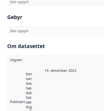
Ikke oppgitt
Gebyr
Ikke oppgitt
Om datasettet
Utgiver
:
19. desember 2023
Denne datoen
sier når
datasettet ble
høstet av
data.norge.no.
Det kan ha
Publisert
:
vært
tilgjengelig