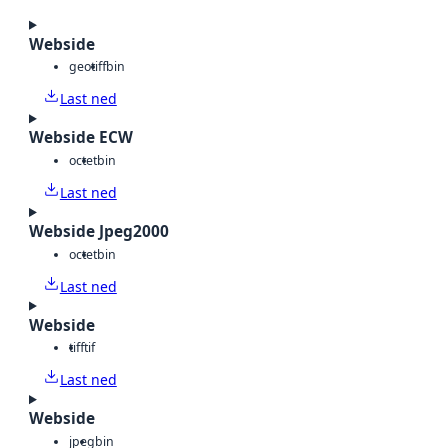
Webside
geotiff
bin
Last ned
Webside ECW
octet
bin
Last ned
Webside Jpeg2000
octet
bin
Last ned
Webside
tiff
tif
Last ned
Webside
jpeg
bin