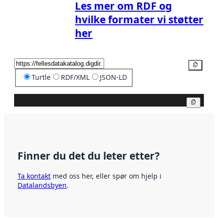
Les mer om RDF og
hvilke formater vi støtter
her
Kopier
Turtle
RDF/XML
JSON-LD
Kopier
Finner du det du leter etter?
Ta kontakt
med oss her, eller spør om hjelp i
Datalandsbyen
.