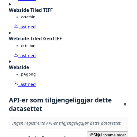
Webside Tiled TIFF
octet
bin
Last ned
Webside Tiled GeoTIFF
octet
bin
Last ned
Webside
png
png
Last ned
API-er som tilgjengeliggjør dette
0
datasettet
Ingen registrerte API-er tilgjengeliggjør dette datasettet.
Skjul tomme rader