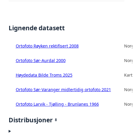
Lignende datasett
Ortofoto Røyken rektifisert 2008
Norg
Ortofoto Sør-Aurdal 2000
Norg
Høydedata Bilde Troms 2025
Kart
Ortofoto Sør-Varanger midlertidig ortofoto 2021
Norg
Ortofoto Larvik - Tjølling - Brunlanes 1966
Norg
Distribusjoner
8