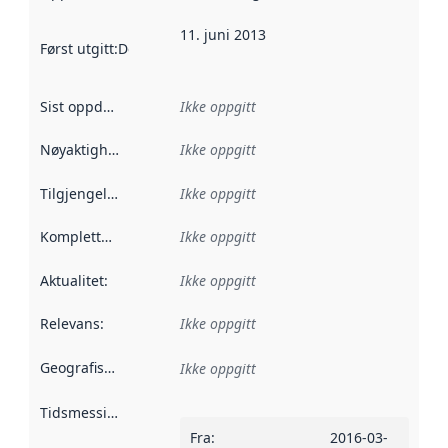
11. juni 2013
Først utgitt
:
Denne datoen sier når dataene i dette datasettet 
Sist oppdatert
:
Ikke oppgitt
Nøyaktighet
:
Ikke oppgitt
Tilgjengelighet
:
Ikke oppgitt
Kompletthet
:
Ikke oppgitt
Aktualitet
:
Ikke oppgitt
Relevans
:
Ikke oppgitt
Geografisk avgrensning
:
Ikke oppgitt
Tidsmessig avgrensning
:
Fra
:
2016-03-