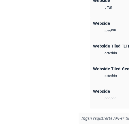
Webside
tif
tiff
Webside
bin
jpeg
Webside Tiled TIF
bin
octet
Webside Tiled Ge
bin
octet
Webside
png
png
Ingen registrerte API-er ti