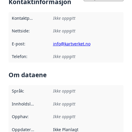
Kontaktinformasjon
Kontaktpunkt
:
Ikke oppgitt
Nettside
:
Ikke oppgitt
E-post
:
info@kartverket.no
Telefon
:
Ikke oppgitt
Om dataene
Språk
:
Ikke oppgitt
Innholdsleverandører
Ikke oppgitt
:
Opphav
:
Ikke oppgitt
Oppdateringsfrekvens
Ikke Planlagt
: