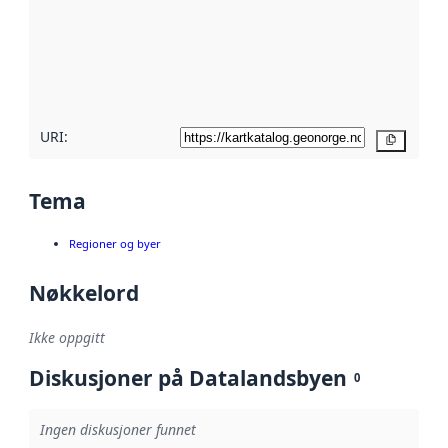
avmetadata.
Les mer om
metadatakvalitet
her
URI:
Kopier
Tema
Regioner og byer
Nøkkelord
Ikke oppgitt
Diskusjoner på Datalandsbyen
0
Ingen diskusjoner funnet