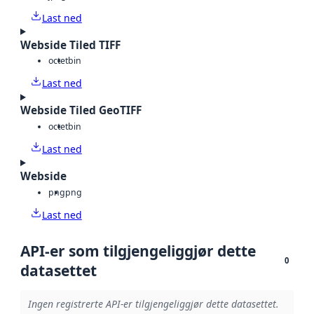
Last ned
Webside Tiled TIFF
octet
bin
Last ned
Webside Tiled GeoTIFF
octet
bin
Last ned
Webside
png
png
Last ned
API-er som tilgjengeliggjør dette
0
datasettet
Ingen registrerte API-er tilgjengeliggjør dette datasettet.