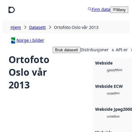
Hopp til hovedinnhold
Finn data
Meny
Hjem
Datasett
Ortofoto Oslo vår 2013
Norge i bilder
Distribusjoner
API-er
Bruk datasett
8
Ortofoto
Webside
Oslo vår
bin
geotiff
2013
Webside ECW
bin
octet
Webside Jpeg200
bin
octet