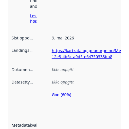
tidligere
andre steder.
Les mer om
høsting her
Sist oppdatert
:
9. mai 2026
Landingsside
:
https://kartkatalog.geonorge.no/Metad
12e8-4b6c-a9d5-e64750338bb8
Dokumentasjon
:
Ikke oppgitt
Datasettype
:
Ikke oppgitt
God (60%)
Metadatakvalitet
er en indikator
på hvor godt
datasettene er
beskrevet ved
Metadatakvalitet
:
hjelp