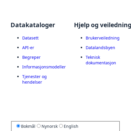
Datakataloger
Hjelp og veilednin
Datasett
Brukerveiledning
API-er
Datalandsbyen
Begreper
Teknisk
dokumentasjon
Informasjonsmodeller
Tjenester og
hendelser
Bokmål
Nynorsk
English