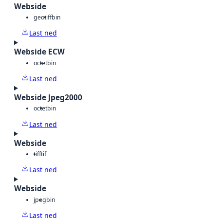
Webside
geotiff
bin
Last ned
Webside ECW
octet
bin
Last ned
Webside Jpeg2000
octet
bin
Last ned
Webside
tiff
tif
Last ned
Webside
jpeg
bin
Last ned