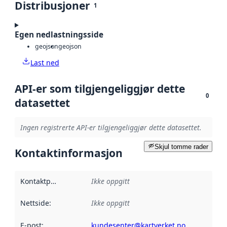
Distribusjoner
1
Egen nedlastningsside
geojson
geojson
Last ned
API-er som tilgjengeliggjør dette
0
datasettet
Ingen registrerte API-er tilgjengeliggjør dette datasettet.
Skjul tomme rader
Kontaktinformasjon
Kontaktpunkt
:
Ikke oppgitt
Nettside
:
Ikke oppgitt
E-post
:
kundesenter@kartverket.no