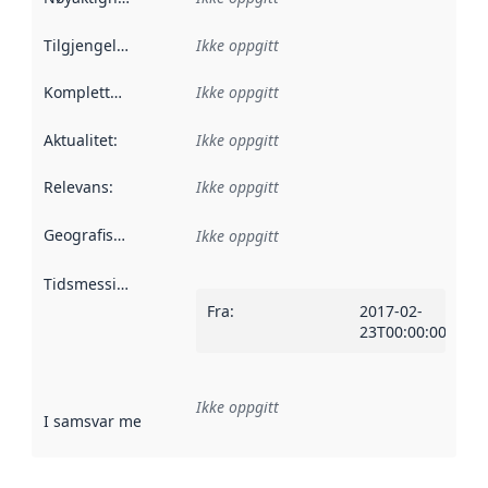
Tilgjengelighet
:
Ikke oppgitt
Kompletthet
:
Ikke oppgitt
Aktualitet
:
Ikke oppgitt
Relevans
:
Ikke oppgitt
Geografisk avgrensning
:
Ikke oppgitt
Tidsmessig avgrensning
:
Fra
:
2017-02-
23T00:00:00Z
Ikke oppgitt
I samsvar med
:
Referanse til en implementasjonsregel eller a