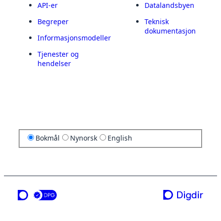
API-er
Datalandsbyen
Begreper
Teknisk
dokumentasjon
Informasjonsmodeller
Tjenester og
hendelser
Bokmål
Nynorsk
English
en tjeneste fra