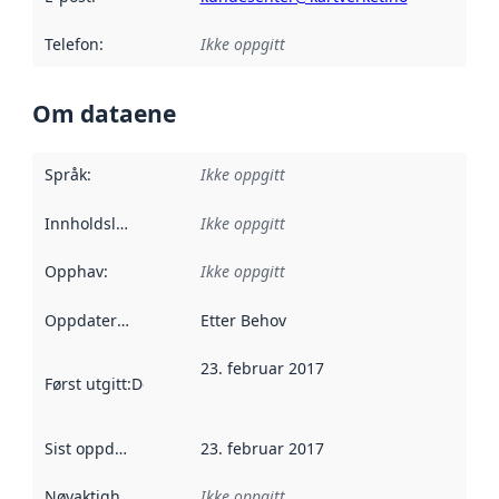
Telefon
:
Ikke oppgitt
Om dataene
Språk
:
Ikke oppgitt
Innholdsleverandører
Ikke oppgitt
:
Opphav
:
Ikke oppgitt
Oppdateringsfrekvens
Etter Behov
:
23. februar 2017
Først utgitt
:
Denne datoen sier når dataene i dette datasettet 
Sist oppdatert
:
23. februar 2017
Nøyaktighet
:
Ikke oppgitt