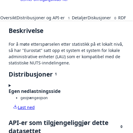
Oversikt
Distribusjoner og API-er
Detaljer
Diskusjoner
RDF
1
0
Beskrivelse
For å møte etterspørselen etter statistikk på et lokalt nivå,
så har "Eurostat" satt opp et system et system for lokale
administrative enheter (LAU) som er kompatibel med de
statistiske NUTS-inndelingene.
Distribusjoner
1
Egen nedlastningsside
geojson
geojson
Last ned
API-er som tilgjengeliggjør dette
0
datasettet