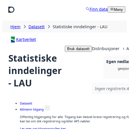
Hopp til hovedinnhold
Finn data
Meny
Hjem
Datasett
Statistiske inndelinger - LAU
Kartverket
Distribusjoner
A
Bruk datasett
1
Statistiske
Egen nedla
inndelinger
geojso
- LAU
Ingen registrerte A
Datasett
Allmenn tilgang
Offentlig tilgjengelig for alle. Tilgang kan likevel kreve registrering o
kan be om slik registrering og/eller API-nøkler.
Les mer om tilgangsnivåer her