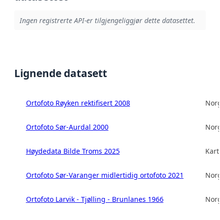
Ingen registrerte API-er tilgjengeliggjør dette datasettet.
Lignende datasett
Ortofoto Røyken rektifisert 2008
Norg
Ortofoto Sør-Aurdal 2000
Norg
Høydedata Bilde Troms 2025
Kart
Ortofoto Sør-Varanger midlertidig ortofoto 2021
Norg
Ortofoto Larvik - Tjølling - Brunlanes 1966
Norg