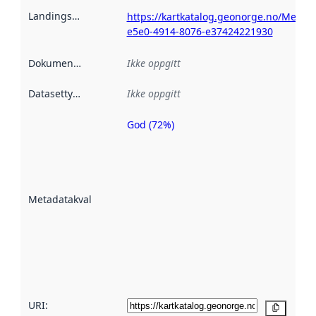
Landingsside
:
https://kartkatalog.geonorge.no/Metada
e5e0-4914-8076-e37424221930
Dokumentasjon
:
Ikke oppgitt
Datasettype
:
Ikke oppgitt
God (72%)
Metadatakvalitet
er en indikator
på hvor godt
datasettene er
beskrevet ved
Metadatakvalitet
:
hjelp
avmetadata.
Les mer om
metadatakvalitet
her
URI:
Kopier