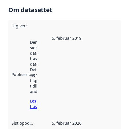
Om datasettet
Utgiver
:
5. februar 2019
Denne datoen
sier når
datasettet ble
høstet av
data.norge.no.
Det kan ha
Publisert
:
vært
tilgjengelig
tidligere
andre steder.
Les mer om
høsting her
Sist oppdatert
:
5. februar 2026