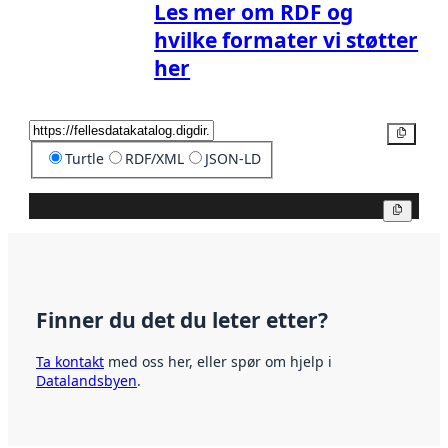
Les mer om RDF og
hvilke formater vi støtter
her
Kopier
Turtle
RDF/XML
JSON-LD
Kopier
Finner du det du leter etter?
Ta kontakt
med oss her, eller spør om hjelp i
Datalandsbyen
.