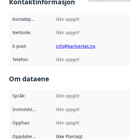
Kontaktinformasjon
Kontaktpunkt
:
Ikke oppgitt
Nettside
:
Ikke oppgitt
E-post
:
info@kartverket.no
Telefon
:
Ikke oppgitt
Om dataene
Språk
:
Ikke oppgitt
Innholdsleverandører
Ikke oppgitt
:
Opphav
:
Ikke oppgitt
Oppdateringsfrekvens
Ikke Planlagt
: