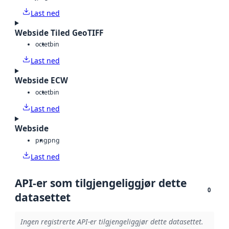
Last ned
Webside Tiled GeoTIFF
octet
bin
Last ned
Webside ECW
octet
bin
Last ned
Webside
png
png
Last ned
API-er som tilgjengeliggjør dette
0
datasettet
Ingen registrerte API-er tilgjengeliggjør dette datasettet.