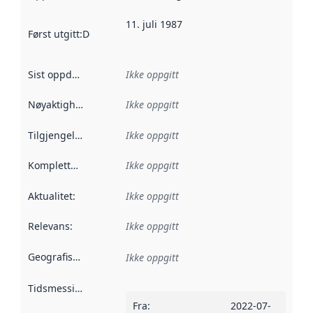
11. juli 1987
Først utgitt
:
Denne datoen sier når dataene i dette datasettet 
Sist oppdatert
:
Ikke oppgitt
Nøyaktighet
:
Ikke oppgitt
Tilgjengelighet
:
Ikke oppgitt
Kompletthet
:
Ikke oppgitt
Aktualitet
:
Ikke oppgitt
Relevans
:
Ikke oppgitt
Geografisk avgrensning
:
Ikke oppgitt
Tidsmessig avgrensning
:
Fra
:
2022-07-