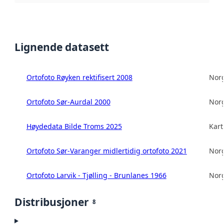
Lignende datasett
Ortofoto Røyken rektifisert 2008
Norg
Ortofoto Sør-Aurdal 2000
Norg
Høydedata Bilde Troms 2025
Kart
Ortofoto Sør-Varanger midlertidig ortofoto 2021
Norg
Ortofoto Larvik - Tjølling - Brunlanes 1966
Norg
Distribusjoner
8