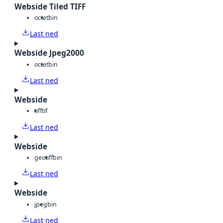
Webside Tiled TIFF
octet
bin
Last ned
Webside Jpeg2000
octet
bin
Last ned
Webside
tiff
tif
Last ned
Webside
geotiff
bin
Last ned
Webside
jpeg
bin
Last ned