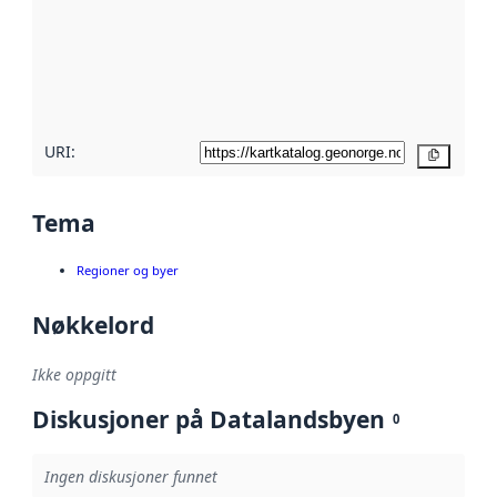
avmetadata.
Les mer om
metadatakvalitet
her
URI:
Kopier
Tema
Regioner og byer
Nøkkelord
Ikke oppgitt
Diskusjoner på Datalandsbyen
0
Ingen diskusjoner funnet