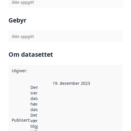
Ikke oppgitt
Gebyr
Ikke oppgitt
Om datasettet
Utgiver
:
19. desember 2023
Denne datoen
sier når
datasettet ble
høstet av
data.norge.no.
Det kan ha
Publisert
:
vært
tilgjengelig