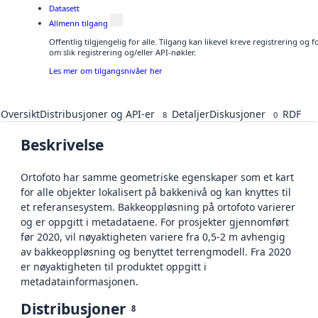
Datasett
Allmenn tilgang
Offentlig tilgjengelig for alle. Tilgang kan likevel kreve registrering o
om slik registrering og/eller API-nøkler.
Les mer om tilgangsnivåer her
Oversikt
Distribusjoner og API-er
Detaljer
Diskusjoner
RDF
8
0
Beskrivelse
Ortofoto har samme geometriske egenskaper som et kart
for alle objekter lokalisert på bakkenivå og kan knyttes til
et referansesystem. Bakkeoppløsning på ortofoto varierer
og er oppgitt i metadataene. For prosjekter gjennomført
før 2020, vil nøyaktigheten variere fra 0,5-2 m avhengig
av bakkeoppløsning og benyttet terrengmodell. Fra 2020
er nøyaktigheten til produktet oppgitt i
metadatainformasjonen.
Distribusjoner
8