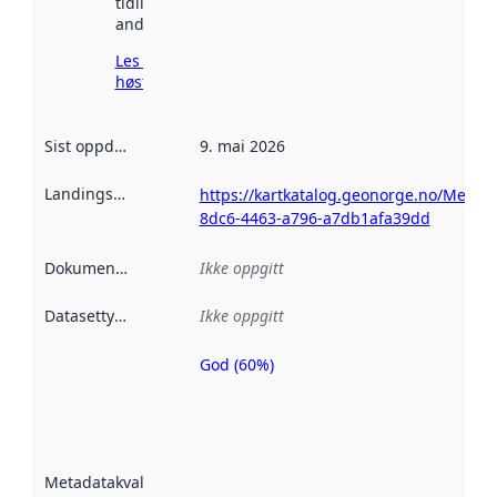
tidligere
andre steder.
Les mer om
høsting her
Sist oppdatert
:
9. mai 2026
Landingsside
:
https://kartkatalog.geonorge.no/Metad
8dc6-4463-a796-a7db1afa39dd
Dokumentasjon
:
Ikke oppgitt
Datasettype
:
Ikke oppgitt
God (60%)
Metadatakvalitet
er en indikator
på hvor godt
datasettene er
beskrevet ved
Metadatakvalitet
:
hjelp