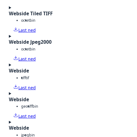
Webside Tiled TIFF
octet
bin
Last ned
Webside Jpeg2000
octet
bin
Last ned
Webside
tiff
tif
Last ned
Webside
geotiff
bin
Last ned
Webside
jpeg
bin