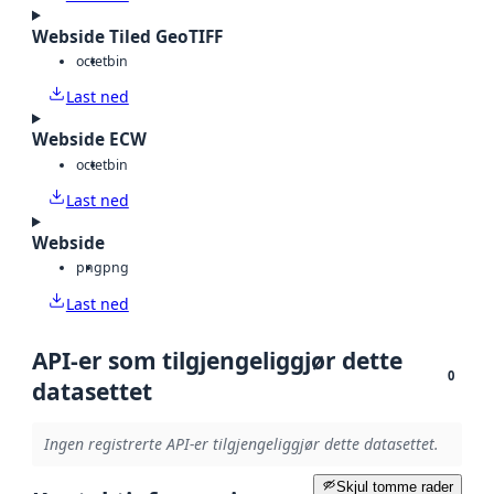
Webside Tiled GeoTIFF
octet
bin
Last ned
Webside ECW
octet
bin
Last ned
Webside
png
png
Last ned
API-er som tilgjengeliggjør dette
0
datasettet
Ingen registrerte API-er tilgjengeliggjør dette datasettet.
Skjul tomme rader