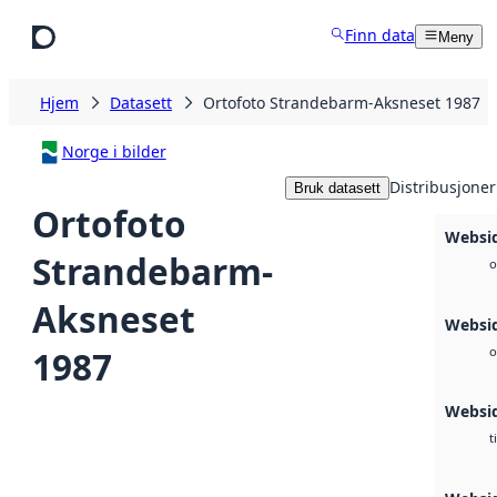
Hopp til hovedinnhold
Finn data
Meny
Hjem
Datasett
Ortofoto Strandebarm-Aksneset 1987
Norge i bilder
Distribusjoner
Bruk datasett
Ortofoto
Websid
Strandebarm-
o
Aksneset
Websi
1987
o
Websi
t