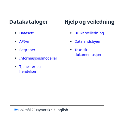
Datakataloger
Hjelp og veilednin
Datasett
Brukerveiledning
API-er
Datalandsbyen
Begreper
Teknisk
dokumentasjon
Informasjonsmodeller
Tjenester og
hendelser
Bokmål
Nynorsk
English