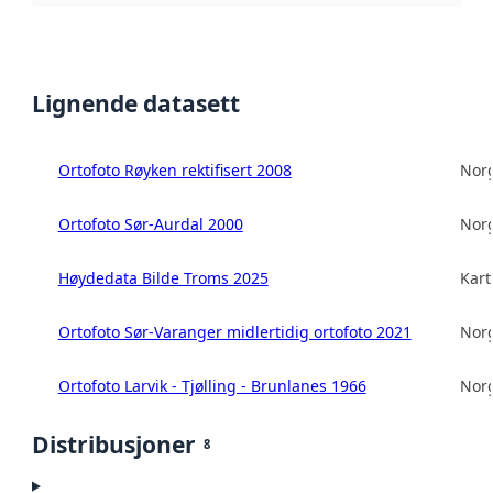
Lignende datasett
Ortofoto Røyken rektifisert 2008
Norg
Ortofoto Sør-Aurdal 2000
Norg
Høydedata Bilde Troms 2025
Kart
Ortofoto Sør-Varanger midlertidig ortofoto 2021
Norg
Ortofoto Larvik - Tjølling - Brunlanes 1966
Norg
Distribusjoner
8