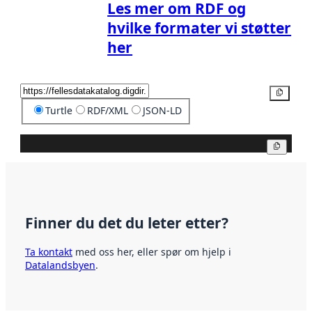
Les mer om RDF og
hvilke formater vi støtter
her
Kopier
Turtle
RDF/XML
JSON-LD
Kopier
Finner du det du leter etter?
Ta kontakt
med oss her, eller spør om hjelp i
Datalandsbyen
.