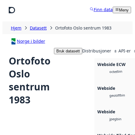
Hopp til hovedinnhold
Finn data
Meny
Hjem
Datasett
Ortofoto Oslo sentrum 1983
Norge i bilder
Distribusjoner
API-er
Bruk datasett
8
Ortofoto
Webside ECW
Oslo
bin
octet
sentrum
Webside
bin
1983
geotiff
Webside
bin
jpeg