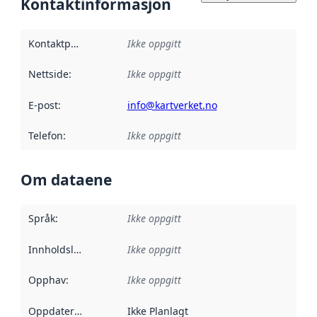
Kontaktinformasjon
Kontaktpunkt
:
Ikke oppgitt
Nettside
:
Ikke oppgitt
E-post
:
info@kartverket.no
Telefon
:
Ikke oppgitt
Om dataene
Språk
:
Ikke oppgitt
Innholdsleverandører
Ikke oppgitt
:
Opphav
:
Ikke oppgitt
Oppdateringsfrekvens
Ikke Planlagt
: