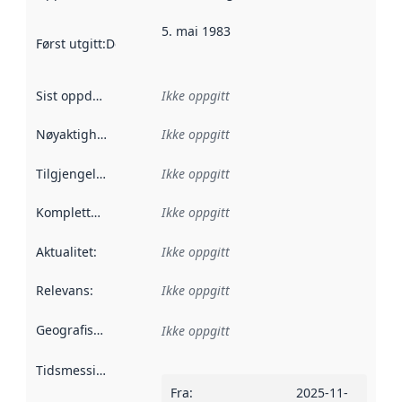
5. mai 1983
Først utgitt
:
Denne datoen sier når dataene i dette datasettet 
Sist oppdatert
:
Ikke oppgitt
Nøyaktighet
:
Ikke oppgitt
Tilgjengelighet
:
Ikke oppgitt
Kompletthet
:
Ikke oppgitt
Aktualitet
:
Ikke oppgitt
Relevans
:
Ikke oppgitt
Geografisk avgrensning
:
Ikke oppgitt
Tidsmessig avgrensning
:
Fra
:
2025-11-