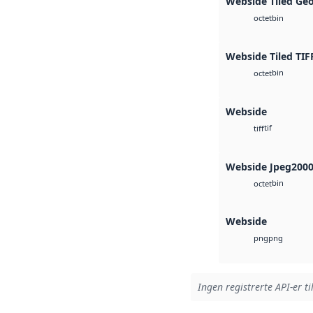
Webside Tiled Ge
bin
octet
Webside Tiled TIF
bin
octet
Webside
tif
tiff
Webside Jpeg200
bin
octet
Webside
png
png
Ingen registrerte API-er ti