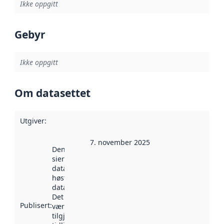
Ikke oppgitt
Gebyr
Ikke oppgitt
Om datasettet
Utgiver
:
7. november 2025
Denne datoen
sier når
datasettet ble
høstet av
data.norge.no.
Det kan ha
Publisert
:
vært
tilgjengelig