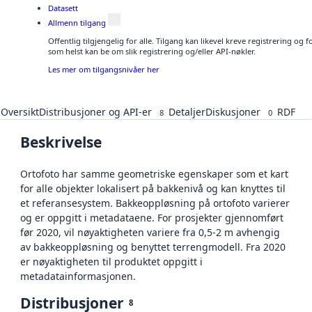
Datasett
Allmenn tilgang
Offentlig tilgjengelig for alle. Tilgang kan likevel kreve registrering og
som helst kan be om slik registrering og/eller API-nøkler.
Les mer om tilgangsnivåer her
Oversikt
Distribusjoner og API-er
Detaljer
Diskusjoner
RDF
8
0
Beskrivelse
Ortofoto har samme geometriske egenskaper som et kart
for alle objekter lokalisert på bakkenivå og kan knyttes til
et referansesystem. Bakkeoppløsning på ortofoto varierer
og er oppgitt i metadataene. For prosjekter gjennomført
før 2020, vil nøyaktigheten variere fra 0,5-2 m avhengig
av bakkeoppløsning og benyttet terrengmodell. Fra 2020
er nøyaktigheten til produktet oppgitt i
metadatainformasjonen.
Distribusjoner
8