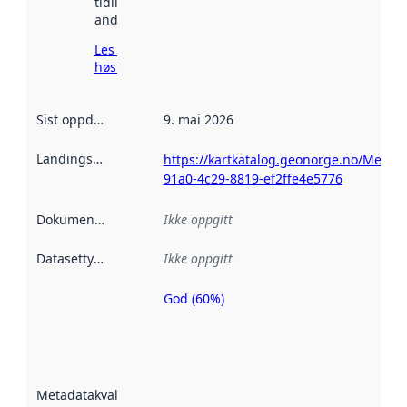
tidligere
andre steder.
Les mer om
høsting her
Sist oppdatert
:
9. mai 2026
Landingsside
:
https://kartkatalog.geonorge.no/Metad
91a0-4c29-8819-ef2ffe4e5776
Dokumentasjon
:
Ikke oppgitt
Datasettype
:
Ikke oppgitt
God (60%)
Metadatakvalitet
er en indikator
på hvor godt
datasettene er
beskrevet ved
Metadatakvalitet
:
hjelp