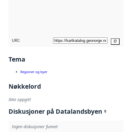
avmetadata.
Les mer om
metadatakvalitet
her
URI:
Kopier
Tema
Regioner og byer
Nøkkelord
Ikke oppgitt
Diskusjoner på Datalandsbyen
0
Ingen diskusjoner funnet