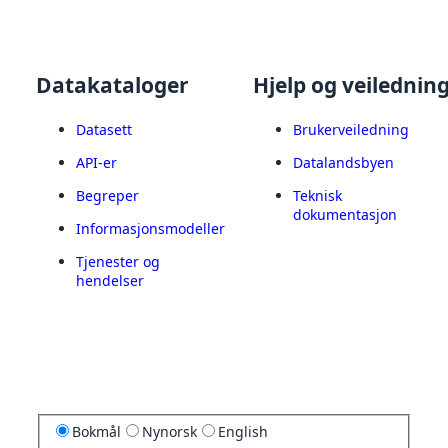
Datakataloger
Hjelp og veilednin
Datasett
Brukerveiledning
API-er
Datalandsbyen
Begreper
Teknisk
dokumentasjon
Informasjonsmodeller
Tjenester og
hendelser
Bokmål
Nynorsk
English