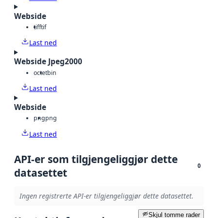
Webside
tiff
tif
Last ned
Webside Jpeg2000
octet
bin
Last ned
Webside
png
png
Last ned
API-er som tilgjengeliggjør dette
0
datasettet
Ingen registrerte API-er tilgjengeliggjør dette datasettet.
Skjul tomme rader