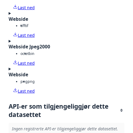
Last ned
Webside
tiff
tif
Last ned
Webside Jpeg2000
octet
bin
Last ned
Webside
png
png
Last ned
API-er som tilgjengeliggjør dette
0
datasettet
Ingen registrerte API-er tilgjengeliggjør dette datasettet.