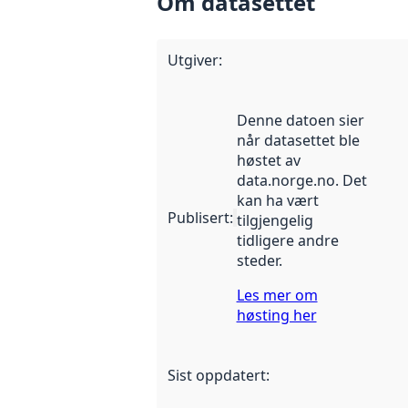
Om datasettet
Utgiver
:
Denne datoen sier
når datasettet ble
høstet av
data.norge.no. Det
kan ha vært
Publisert
:
tilgjengelig
tidligere andre
steder.
Les mer om
høsting her
Sist oppdatert
: