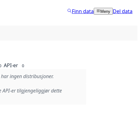
Finn data
Del data
Meny
API-er
0
0
 har ingen distribusjoner.
e API-er tilgjengeliggjør dette