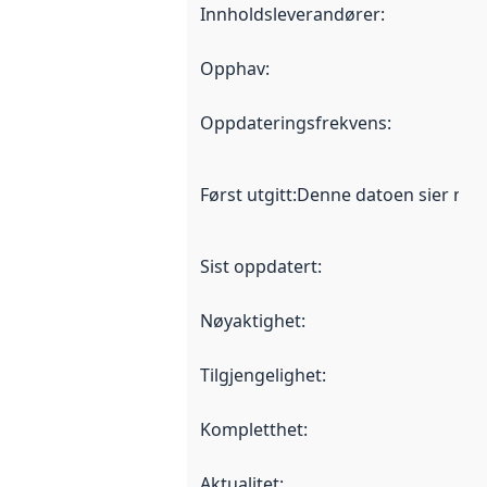
Innholdsleverandører
:
Opphav
:
Oppdateringsfrekvens
:
Først utgitt
:
Denne datoen sier når d
Sist oppdatert
:
Nøyaktighet
:
Tilgjengelighet
:
Kompletthet
:
Aktualitet
: