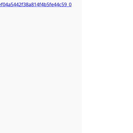
4ef04a5442f38a814f4b5fe44c59_0