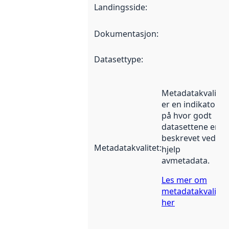
Landingsside
:
Dokumentasjon
:
Datasettype
:
Metadatakvalitet
er en indikator
på hvor godt
datasettene er
beskrevet ved
Metadatakvalitet
:
hjelp
avmetadata.
Les mer om
metadatakvalitet
her