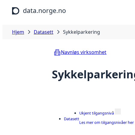
Hopp til hovedinnhold
data.norge.no
Hjem
Datasett
Sykkelparkering
Navnløs virksomhet
Sykkelparkerin
Ukjent tilgangsnivå
Datasett
Les mer om tilgangsnivåer her