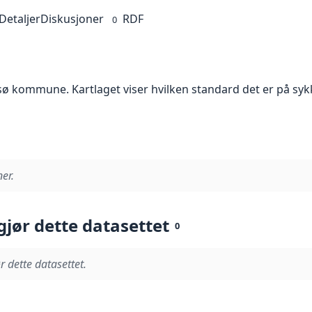
Detaljer
Diskusjoner
RDF
0
ø kommune. Kartlaget viser hvilken standard det er på syk
er.
gjør dette datasettet
0
r dette datasettet.