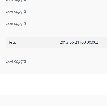
Ikke oppgitt
Ikke oppgitt
Fra
:
2013-06-21T00:00:00Z
Ikke oppgitt
plementasjonsregel eller annen spesifikasjon, som ligger til