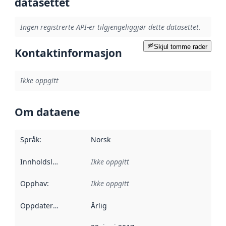
datasettet
Ingen registrerte API-er tilgjengeliggjør dette datasettet.
Skjul tomme rader
Kontaktinformasjon
Ikke oppgitt
Om dataene
Språk
:
Norsk
Innholdsleverandører
Ikke oppgitt
:
Opphav
:
Ikke oppgitt
Oppdateringsfrekvens
Årlig
: