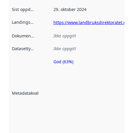
Sist oppdatert
:
29. oktober 2024
Landingsside
:
https://www.landbruksdirektoratet.no
Dokumentasjon
:
Ikke oppgitt
Datasettype
:
Ikke oppgitt
God (63%)
Metadatakvalitet
er en indikator
på hvor godt
datasettene er
beskrevet ved
Metadatakvalitet
:
hjelp
avmetadata.
Les mer om
metadatakvalitet
her