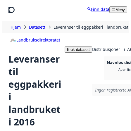
Hopp til hovedinnhold
Finn data
Meny
Hjem
Datasett
Leveranser til eggpakkeri i landbruket 
Landbruksdirektoratet
Distribusjoner
A
Bruk datasett
1
Leveranser
Navnløs dis
til
Åpen lis
eggpakkeri
Ingen registrerte AP
i
landbruket
i 2016