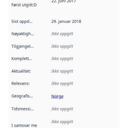
22. juni 2017
Først utgitt
:
Denne datoen sier når dataene i dette datasettet 
Sist oppdatert
:
29. januar 2018
Nøyaktighet
:
Ikke oppgitt
Tilgjengelighet
:
Ikke oppgitt
Kompletthet
:
Ikke oppgitt
Aktualitet
:
Ikke oppgitt
Relevans
:
Ikke oppgitt
Geografisk avgrensning
:
Norge
Tidsmessig avgrensning
Ikke oppgitt
:
Ikke oppgitt
I samsvar med
:
Referanse til en implementasjonsregel eller a