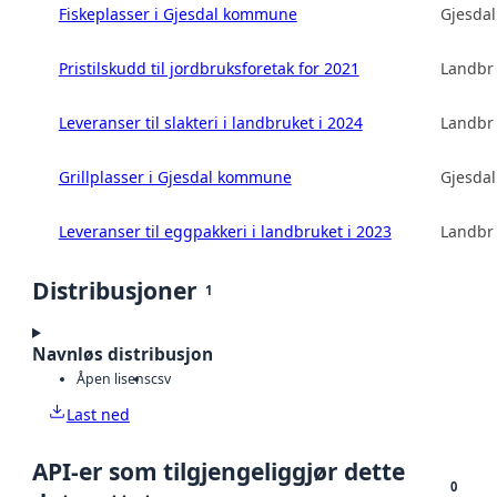
Fiskeplasser i Gjesdal kommune
Gjesda
Pristilskudd til jordbruksforetak for 2021
Landbru
Leveranser til slakteri i landbruket i 2024
Landbru
Grillplasser i Gjesdal kommune
Gjesda
Leveranser til eggpakkeri i landbruket i 2023
Landbru
Distribusjoner
1
Navnløs distribusjon
Åpen lisens
csv
Last ned
API-er som tilgjengeliggjør dette
0