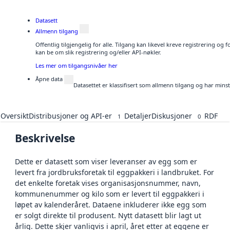
Datasett
Allmenn tilgang
Offentlig tilgjengelig for alle. Tilgang kan likevel kreve registrering o
kan be om slik registrering og/eller API-nøkler.
Les mer om tilgangsnivåer her
Åpne data
Datasettet er klassifisert som allmenn tilgang og har mins
Oversikt
Distribusjoner og API-er
Detaljer
Diskusjoner
RDF
1
0
Beskrivelse
Dette er datasett som viser leveranser av egg som er
levert fra jordbruksforetak til eggpakkeri i landbruket. For
det enkelte foretak vises organisasjonsnummer, navn,
kommunenummer og kilo som er levert til eggpakkeri i
løpet av kalenderåret. Dataene inkluderer ikke egg som
er solgt direkte til produsent. Nytt datasett blir lagt ut
årlig. Dette skjer vanligvis i april, året etter at eggene er