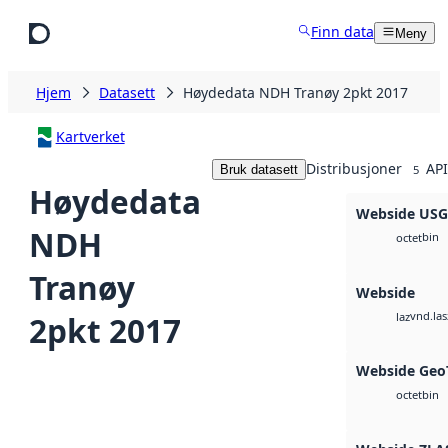
Hopp til hovedinnhold
Finn data
Meny
Hjem
Datasett
Høydedata NDH Tranøy 2pkt 2017
Kartverket
Distribusjoner
API
Bruk datasett
5
Høydedata
Webside US
NDH
bin
octet
Tranøy
Webside
vnd.las
2pkt 2017
laz
Webside Geo
bin
octet