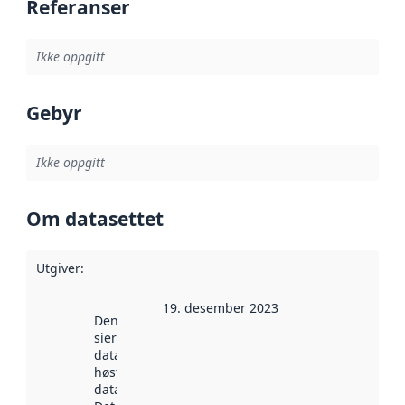
Referanser
Ikke oppgitt
Gebyr
Ikke oppgitt
Om datasettet
Utgiver
:
19. desember 2023
Denne datoen
sier når
datasettet ble
høstet av
data.norge.no.