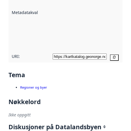
datasettene er
beskrevet ved
Metadatakvalitet
:
hjelp
avmetadata.
Les mer om
metadatakvalitet
her
URI:
Kopier
Tema
Regioner og byer
Nøkkelord
Ikke oppgitt
Diskusjoner på Datalandsbyen
0