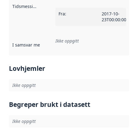
Tidsmessig avgrensning
:
Fra
:
2017-10-
23T00:00:00Z
Ikke oppgitt
I samsvar med
:
Referanse til en implementasjonsregel eller a
Lovhjemler
Ikke oppgitt
Begreper brukt i datasett
Ikke oppgitt