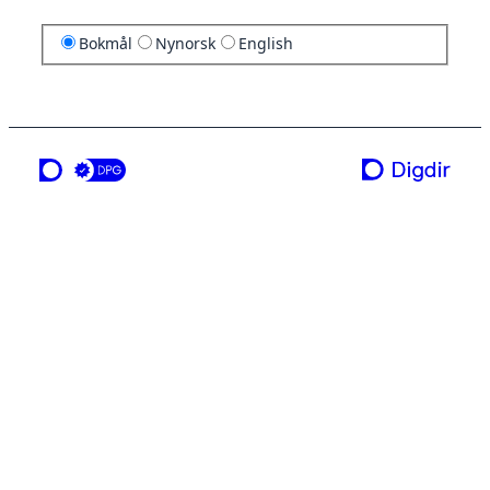
Bokmål
Nynorsk
English
en tjeneste fra