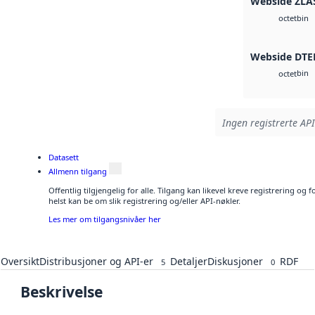
Webside ZLA
bin
octet
Webside DTE
bin
octet
Ingen registrerte API
Datasett
Allmenn tilgang
Offentlig tilgjengelig for alle. Tilgang kan likevel kreve registrering o
helst kan be om slik registrering og/eller API-nøkler.
Les mer om tilgangsnivåer her
Oversikt
Distribusjoner og API-er
Detaljer
Diskusjoner
RDF
5
0
Beskrivelse