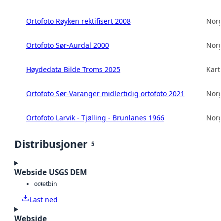
Ortofoto Røyken rektifisert 2008
Norg
Ortofoto Sør-Aurdal 2000
Norg
Høydedata Bilde Troms 2025
Kart
Ortofoto Sør-Varanger midlertidig ortofoto 2021
Norg
Ortofoto Larvik - Tjølling - Brunlanes 1966
Norg
Distribusjoner
5
Webside USGS DEM
octet
bin
Last ned
Webside