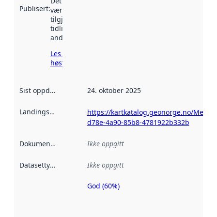
Det kan ha
Publisert
:
vært
tilgjengelig
tidligere
andre steder.
Les mer om
høsting her
Sist oppdatert
:
24. oktober 2025
Landingsside
:
https://kartkatalog.geonorge.no/Metad
d78e-4a90-85b8-4781922b332b
Dokumentasjon
:
Ikke oppgitt
Datasettype
:
Ikke oppgitt
God (60%)
Metadatakvalitet
er en indikator
på hvor godt