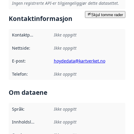
Ingen registrerte API-er tilgjengeliggjør dette datasettet.
Skjul tomme rader
Kontaktinformasjon
Kontaktpunkt
:
Ikke oppgitt
Nettside
:
Ikke oppgitt
E-post
:
hoydedata@kartverket.no
Telefon
:
Ikke oppgitt
Om dataene
Språk
:
Ikke oppgitt
Innholdsleverandører
Ikke oppgitt
: