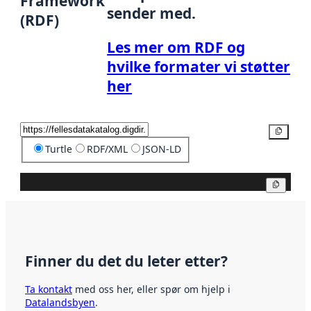
Framework
sender med.
(RDF)
Les mer om RDF og
hvilke formater vi støtter
her
Kopier
Turtle
RDF/XML
JSON-LD
Kopier
Finner du det du leter etter?
Ta kontakt
med oss her, eller spør om hjelp i
Datalandsbyen
.