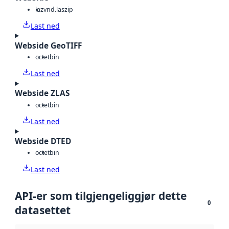
laz
vnd.laszip
Last ned
Webside GeoTIFF
octet
bin
Last ned
Webside ZLAS
octet
bin
Last ned
Webside DTED
octet
bin
Last ned
API-er som tilgjengeliggjør dette
0
datasettet