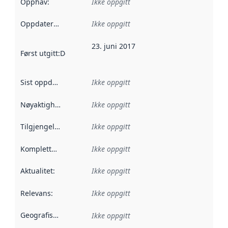
Opphav
:
Ikke oppgitt
Oppdateringsfrekvens
Ikke oppgitt
:
23. juni 2017
Først utgitt
:
Denne datoen sier når dataene i dette datasettet 
Sist oppdatert
:
Ikke oppgitt
Nøyaktighet
:
Ikke oppgitt
Tilgjengelighet
:
Ikke oppgitt
Kompletthet
:
Ikke oppgitt
Aktualitet
:
Ikke oppgitt
Relevans
:
Ikke oppgitt
Geografisk avgrensning
:
Ikke oppgitt