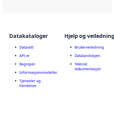
Datakataloger
Hjelp og veilednin
Datasett
Brukerveiledning
API-er
Datalandsbyen
Begreper
Teknisk
dokumentasjon
Informasjonsmodeller
Tjenester og
hendelser