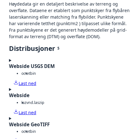
Høydedata gir en detaljert beskrivelse av terreng og
overflate. Dataene er etablert som punktskyer fra flybåren
laserskanning eller matching fra flybilder. Punktskyene
har varierende tetthet (punkt/m2 ) tilpasset ulike formål.
Fra punktskyene er det generert høydemodeller på grid-
format av terreng (DTM) og overflate (DOM).
Distribusjoner
5
Webside USGS DEM
octet
bin
Last ned
Webside
laz
vnd.laszip
Last ned
Webside GeoTIFF
octet
bin