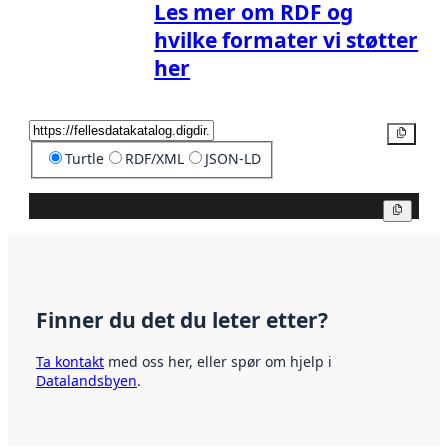
Les mer om RDF og
hvilke formater vi støtter
her
Kopier
Turtle
RDF/XML
JSON-LD
Kopier
Finner du det du leter etter?
Ta kontakt
med oss her, eller spør om hjelp i
Datalandsbyen
.