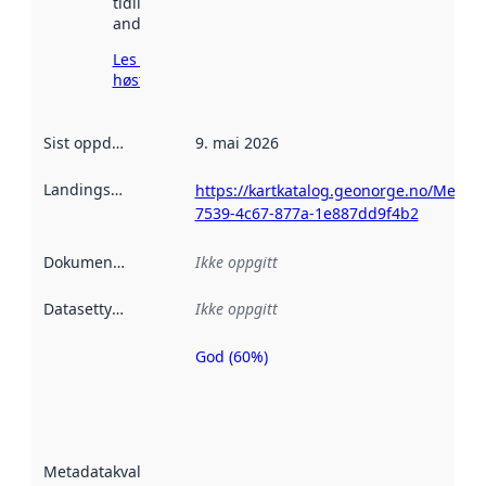
tidligere
andre steder.
Les mer om
høsting her
Sist oppdatert
:
9. mai 2026
Landingsside
:
https://kartkatalog.geonorge.no/Metad
7539-4c67-877a-1e887dd9f4b2
Dokumentasjon
:
Ikke oppgitt
Datasettype
:
Ikke oppgitt
God (60%)
Metadatakvalitet
er en indikator
på hvor godt
datasettene er
beskrevet ved
Metadatakvalitet
:
hjelp