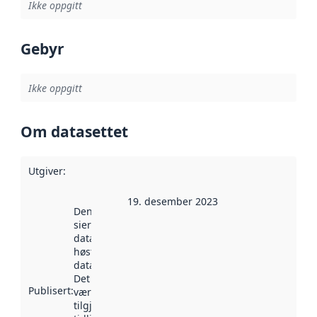
Ikke oppgitt
Gebyr
Ikke oppgitt
Om datasettet
Utgiver
:
19. desember 2023
Denne datoen
sier når
datasettet ble
høstet av
data.norge.no.
Det kan ha
Publisert
:
vært
tilgjengelig