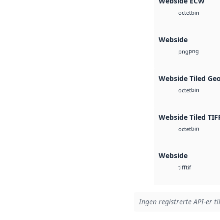
Webside ECW
bin
octet
Webside
png
png
Webside Tiled Ge
bin
octet
Webside Tiled TIF
bin
octet
Webside
tif
tiff
Ingen registrerte API-er ti