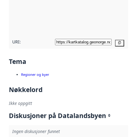
avmetadata.
Les mer om
metadatakvalitet
her
URI:
Kopier
Tema
Regioner og byer
Nøkkelord
Ikke oppgitt
Diskusjoner på Datalandsbyen
0
Ingen diskusjoner funnet