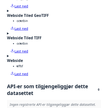
Last ned
Webside Tiled GeoTIFF
octet
bin
Last ned
Webside Tiled TIFF
octet
bin
Last ned
Webside
tiff
tif
Last ned
API-er som tilgjengeliggjør dette
0
datasettet
Ingen registrerte API-er tilgjengeliggjør dette datasettet.