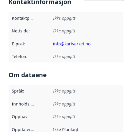
Kontaktinformasjon
Kontaktpunkt
:
Ikke oppgitt
Nettside
:
Ikke oppgitt
E-post
:
info@kartverket.no
Telefon
:
Ikke oppgitt
Om dataene
Språk
:
Ikke oppgitt
Innholdsleverandører
Ikke oppgitt
:
Opphav
:
Ikke oppgitt
Oppdateringsfrekvens
Ikke Planlagt
: