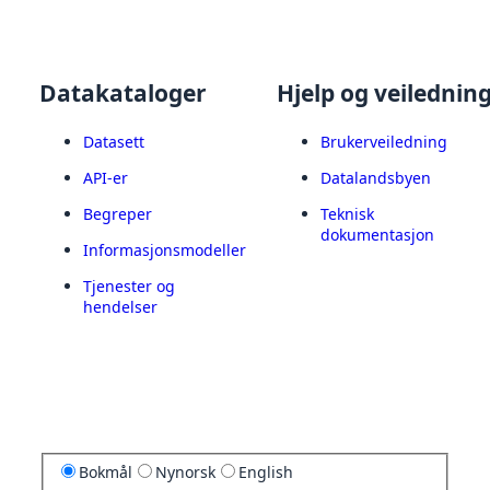
Datakataloger
Hjelp og veilednin
Datasett
Brukerveiledning
API-er
Datalandsbyen
Begreper
Teknisk
dokumentasjon
Informasjonsmodeller
Tjenester og
hendelser
Bokmål
Nynorsk
English