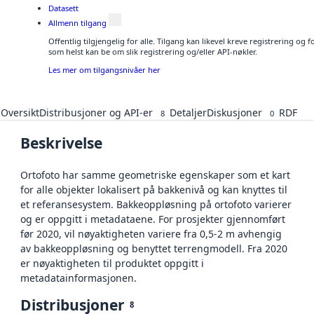
Datasett
Allmenn tilgang
Offentlig tilgjengelig for alle. Tilgang kan likevel kreve registrering og
som helst kan be om slik registrering og/eller API-nøkler.
Les mer om tilgangsnivåer her
Oversikt
Distribusjoner og API-er
Detaljer
Diskusjoner
RDF
8
0
Beskrivelse
Ortofoto har samme geometriske egenskaper som et kart
for alle objekter lokalisert på bakkenivå og kan knyttes til
et referansesystem. Bakkeoppløsning på ortofoto varierer
og er oppgitt i metadataene. For prosjekter gjennomført
før 2020, vil nøyaktigheten variere fra 0,5-2 m avhengig
av bakkeoppløsning og benyttet terrengmodell. Fra 2020
er nøyaktigheten til produktet oppgitt i
metadatainformasjonen.
Distribusjoner
8