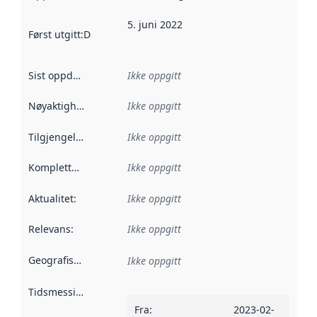
5. juni 2022
Først utgitt
:
Denne datoen sier når dataene i dette datasettet 
Sist oppdatert
:
Ikke oppgitt
Nøyaktighet
:
Ikke oppgitt
Tilgjengelighet
:
Ikke oppgitt
Kompletthet
:
Ikke oppgitt
Aktualitet
:
Ikke oppgitt
Relevans
:
Ikke oppgitt
Geografisk avgrensning
:
Ikke oppgitt
Tidsmessig avgrensning
:
Fra
:
2023-02-