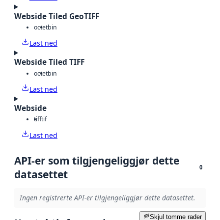
Webside Tiled GeoTIFF
octet
bin
Last ned
Webside Tiled TIFF
octet
bin
Last ned
Webside
tiff
tif
Last ned
API-er som tilgjengeliggjør dette
0
datasettet
Ingen registrerte API-er tilgjengeliggjør dette datasettet.
Skjul tomme rader