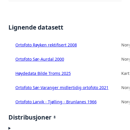
Lignende datasett
Ortofoto Røyken rektifisert 2008
Norg
Ortofoto Sør-Aurdal 2000
Norg
Høydedata Bilde Troms 2025
Kart
Ortofoto Sør-Varanger midlertidig ortofoto 2021
Norg
Ortofoto Larvik - Tjølling - Brunlanes 1966
Norg
Distribusjoner
8