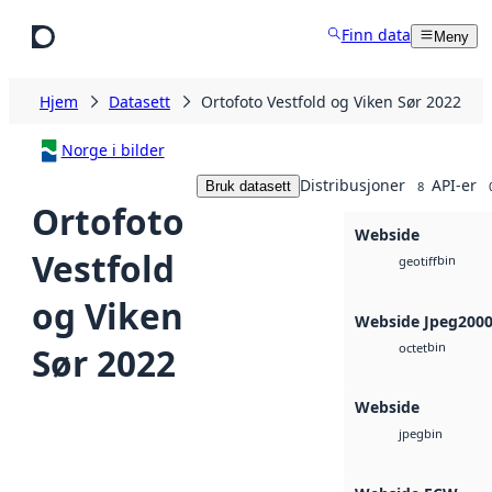
Hopp til hovedinnhold
Finn data
Meny
Hjem
Datasett
Ortofoto Vestfold og Viken Sør 2022
Norge i bilder
Distribusjoner
API-er
Bruk datasett
8
Ortofoto
Webside
Vestfold
bin
geotiff
og Viken
Webside Jpeg200
bin
Sør 2022
octet
Webside
bin
jpeg