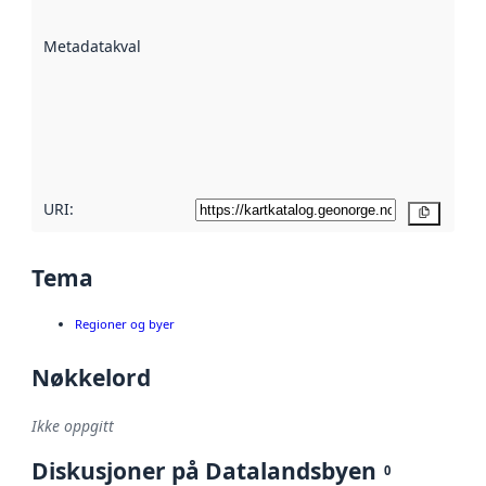
datasettene er
beskrevet ved
Metadatakvalitet
:
hjelp
avmetadata.
Les mer om
metadatakvalitet
her
URI:
Kopier
Tema
Regioner og byer
Nøkkelord
Ikke oppgitt
Diskusjoner på Datalandsbyen
0