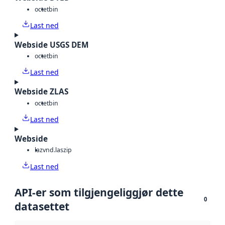
octet
bin
Last ned
Webside USGS DEM
octet
bin
Last ned
Webside ZLAS
octet
bin
Last ned
Webside
laz
vnd.laszip
Last ned
API-er som tilgjengeliggjør dette
0
datasettet