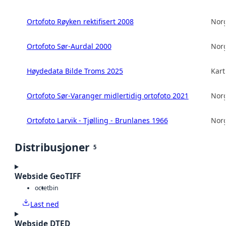
Ortofoto Røyken rektifisert 2008
Norg
Ortofoto Sør-Aurdal 2000
Norg
Høydedata Bilde Troms 2025
Kart
Ortofoto Sør-Varanger midlertidig ortofoto 2021
Norg
Ortofoto Larvik - Tjølling - Brunlanes 1966
Norg
Distribusjoner
5
Webside GeoTIFF
octet
bin
Last ned
Webside DTED