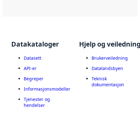
Datakataloger
Hjelp og veilednin
Datasett
Brukerveiledning
API-er
Datalandsbyen
Begreper
Teknisk
dokumentasjon
Informasjonsmodeller
Tjenester og
hendelser