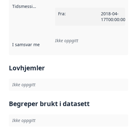
Tidsmessig avgrensning
:
Fra
:
2018-04-
17T00:00:00Z
Ikke oppgitt
I samsvar med
:
Referanse til en implementasjonsregel eller a
Lovhjemler
Ikke oppgitt
Begreper brukt i datasett
Ikke oppgitt