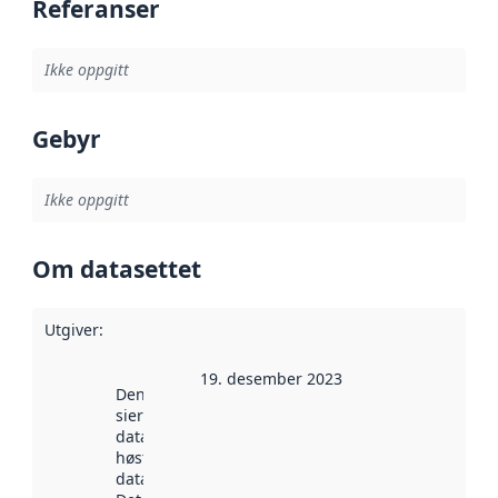
Referanser
Ikke oppgitt
Gebyr
Ikke oppgitt
Om datasettet
Utgiver
:
19. desember 2023
Denne datoen
sier når
datasettet ble
høstet av
data.norge.no.