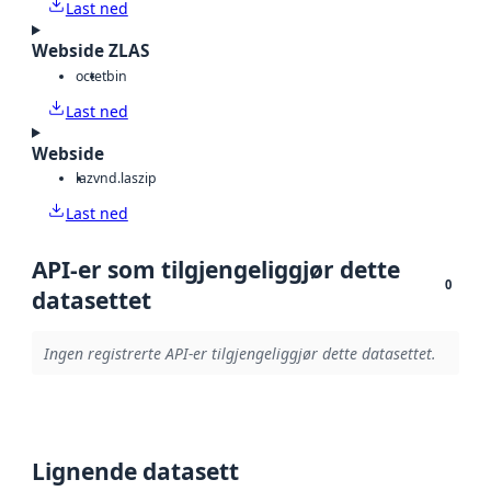
Last ned
Webside ZLAS
octet
bin
Last ned
Webside
laz
vnd.laszip
Last ned
API-er som tilgjengeliggjør dette
0
datasettet
Ingen registrerte API-er tilgjengeliggjør dette datasettet.
Lignende datasett