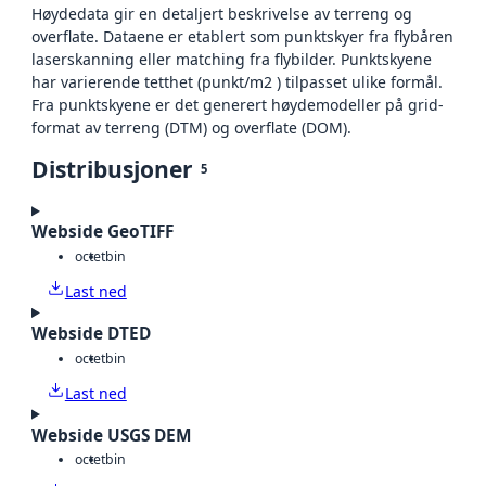
Høydedata gir en detaljert beskrivelse av terreng og
overflate. Dataene er etablert som punktskyer fra flybåren
laserskanning eller matching fra flybilder. Punktskyene
har varierende tetthet (punkt/m2 ) tilpasset ulike formål.
Fra punktskyene er det generert høydemodeller på grid-
format av terreng (DTM) og overflate (DOM).
Distribusjoner
5
Webside GeoTIFF
octet
bin
Last ned
Webside DTED
octet
bin
Last ned
Webside USGS DEM
octet
bin