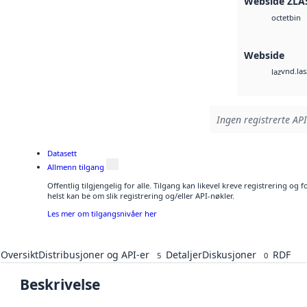
Webside ZLA
bin
octet
Webside
vnd.las
laz
Ingen registrerte API
Datasett
Allmenn tilgang
Offentlig tilgjengelig for alle. Tilgang kan likevel kreve registrering o
helst kan be om slik registrering og/eller API-nøkler.
Les mer om tilgangsnivåer her
Oversikt
Distribusjoner og API-er
Detaljer
Diskusjoner
RDF
5
0
Beskrivelse