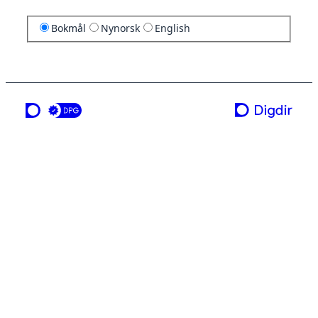
Bokmål
Nynorsk
English
en tjeneste fra