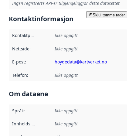
Ingen registrerte API-er tilgjengeliggjør dette datasettet.
Skjul tomme rader
Kontaktinformasjon
Kontaktpunkt
:
Ikke oppgitt
Nettside
:
Ikke oppgitt
E-post
:
hoydedata@kartverket.no
Telefon
:
Ikke oppgitt
Om dataene
Språk
:
Ikke oppgitt
Innholdsleverandører
Ikke oppgitt
: