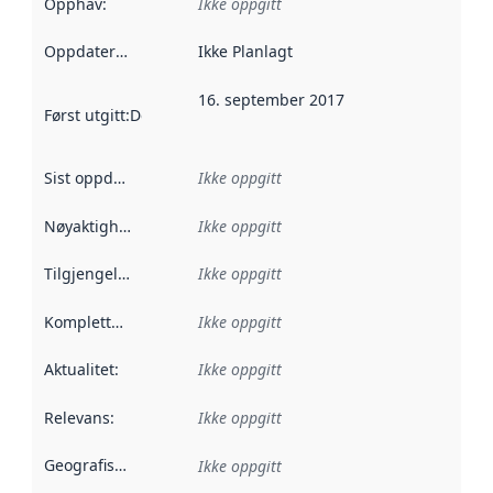
Opphav
:
Ikke oppgitt
Oppdateringsfrekvens
Ikke Planlagt
:
16. september 2017
Først utgitt
:
Denne datoen sier når dataene i dette datasettet 
Sist oppdatert
:
Ikke oppgitt
Nøyaktighet
:
Ikke oppgitt
Tilgjengelighet
:
Ikke oppgitt
Kompletthet
:
Ikke oppgitt
Aktualitet
:
Ikke oppgitt
Relevans
:
Ikke oppgitt
Geografisk avgrensning
:
Ikke oppgitt