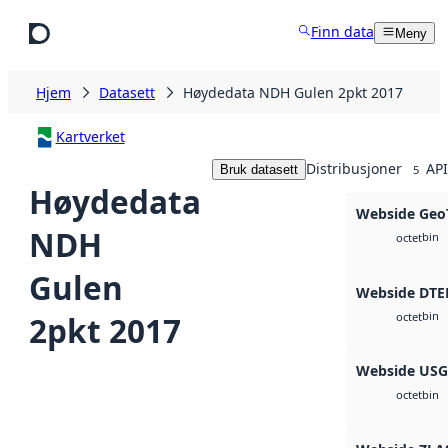
Hopp til hovedinnhold
Finn data
Meny
Hjem
Datasett
Høydedata NDH Gulen 2pkt 2017
Kartverket
Distribusjoner
API
Bruk datasett
5
Høydedata
Webside Geo
NDH
bin
octet
Gulen
Webside DTE
bin
2pkt 2017
octet
Webside US
bin
octet