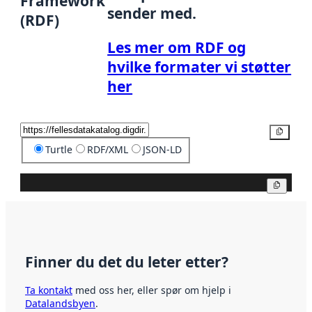
Framework
sender med.
(RDF)
Les mer om RDF og
hvilke formater vi støtter
her
Kopier
Turtle
RDF/XML
JSON-LD
Kopier
Finner du det du leter etter?
Ta kontakt
med oss her, eller spør om hjelp i
Datalandsbyen
.