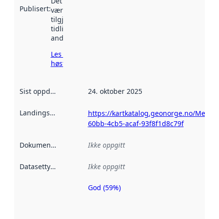
Det kan ha
Publisert
:
vært
tilgjengelig
tidligere
andre steder.
Les mer om
høsting her
Sist oppdatert
:
24. oktober 2025
Landingsside
:
https://kartkatalog.geonorge.no/Metad
60bb-4cb5-acaf-93f8f1d8c79f
Dokumentasjon
:
Ikke oppgitt
Datasettype
:
Ikke oppgitt
God (59%)
Metadatakvalitet
er en indikator
på hvor godt