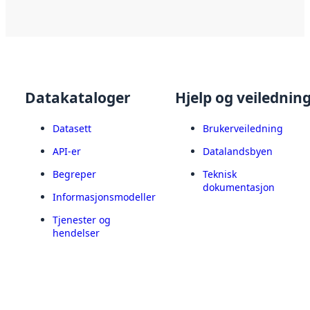
Datakataloger
Hjelp og veilednin
Datasett
Brukerveiledning
API-er
Datalandsbyen
Begreper
Teknisk
dokumentasjon
Informasjonsmodeller
Tjenester og
hendelser