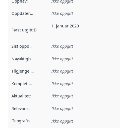
Opphav
:
Ikke oppgitt
Oppdateringsfrekvens
Ikke oppgitt
:
1. januar 2020
Først utgitt
:
Denne datoen sier når dataene i dette datasettet 
Sist oppdatert
:
Ikke oppgitt
Nøyaktighet
:
Ikke oppgitt
Tilgjengelighet
:
Ikke oppgitt
Kompletthet
:
Ikke oppgitt
Aktualitet
:
Ikke oppgitt
Relevans
:
Ikke oppgitt
Geografisk avgrensning
:
Ikke oppgitt