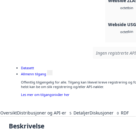
Webside ZLA
bin
octet
Webside US
bin
octet
Ingen registrerte API
Datasett
Allmenn tilgang
Offentlig tilgjengelig for alle. Tilgang kan likevel kreve registrering o
helst kan be om slik registrering og/eller API-nøkler.
Les mer om tilgangsnivåer her
Oversikt
Distribusjoner og API-er
Detaljer
Diskusjoner
RDF
5
0
Beskrivelse