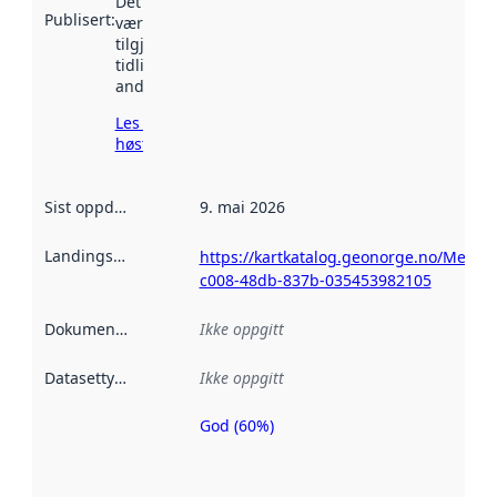
Det kan ha
Publisert
:
vært
tilgjengelig
tidligere
andre steder.
Les mer om
høsting her
Sist oppdatert
:
9. mai 2026
Landingsside
:
https://kartkatalog.geonorge.no/Metad
c008-48db-837b-035453982105
Dokumentasjon
:
Ikke oppgitt
Datasettype
:
Ikke oppgitt
God (60%)
Metadatakvalitet
er en indikator
på hvor godt