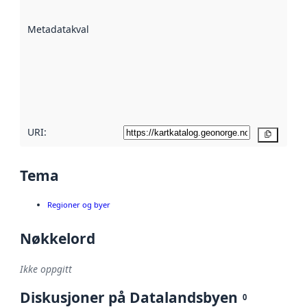
datasettene er
beskrevet ved
Metadatakvalitet
:
hjelp
avmetadata.
Les mer om
metadatakvalitet
her
URI:
Kopier
Tema
Regioner og byer
Nøkkelord
Ikke oppgitt
Diskusjoner på Datalandsbyen
0