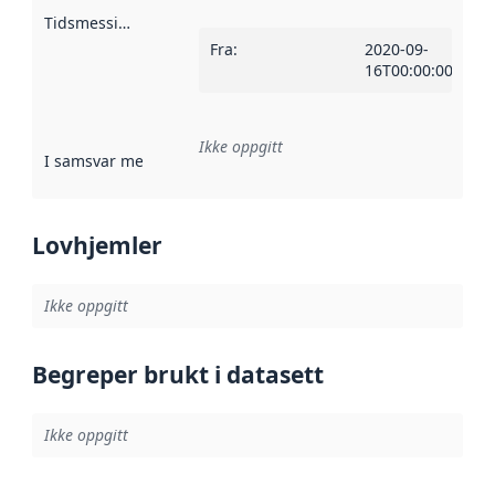
Tidsmessig avgrensning
:
Fra
:
2020-09-
16T00:00:00Z
Ikke oppgitt
I samsvar med
:
Referanse til en implementasjonsregel eller a
Lovhjemler
Ikke oppgitt
Begreper brukt i datasett
Ikke oppgitt