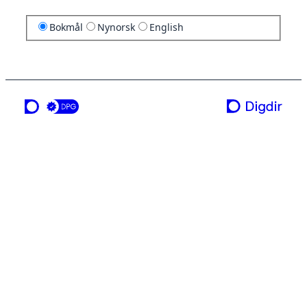
Bokmål
Nynorsk
English
en tjeneste fra