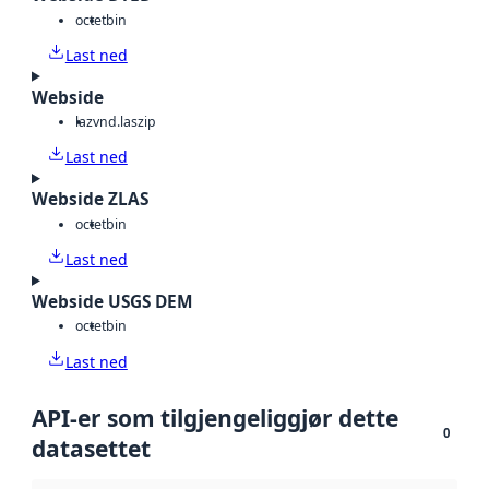
octet
bin
Last ned
Webside
laz
vnd.laszip
Last ned
Webside ZLAS
octet
bin
Last ned
Webside USGS DEM
octet
bin
Last ned
API-er som tilgjengeliggjør dette
0
datasettet