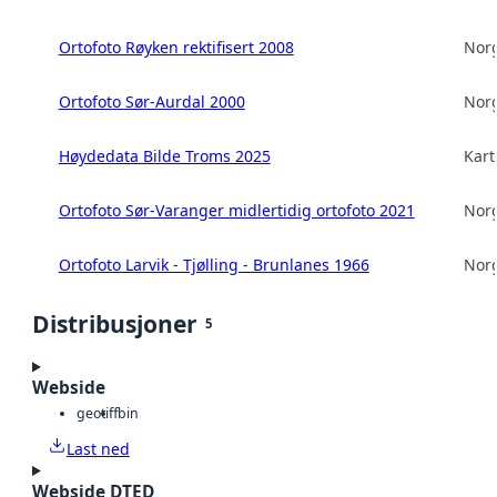
Ortofoto Røyken rektifisert 2008
Norg
Ortofoto Sør-Aurdal 2000
Norg
Høydedata Bilde Troms 2025
Kart
Ortofoto Sør-Varanger midlertidig ortofoto 2021
Norg
Ortofoto Larvik - Tjølling - Brunlanes 1966
Norg
Distribusjoner
5
Webside
geotiff
bin
Last ned
Webside DTED