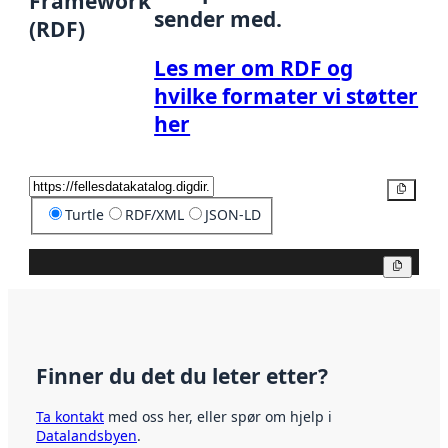
Framework
sender med.
(RDF)
Les mer om RDF og
hvilke formater vi støtter
her
Kopier
Turtle
RDF/XML
JSON-LD
Kopier
Finner du det du leter etter?
Ta kontakt
med oss her, eller spør om hjelp i
Datalandsbyen
.