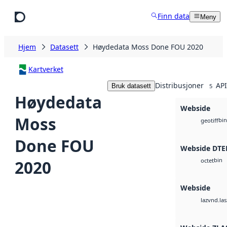
Hopp til hovedinnhold
Finn data
Meny
Hjem
Datasett
Høydedata Moss Done FOU 2020
Kartverket
Distribusjoner
API
Bruk datasett
5
Høydedata
Webside
Moss
bin
geotiff
Done FOU
Webside DTE
bin
2020
octet
Webside
vnd.las
laz