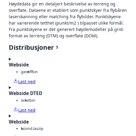
Høydedata gir en detaljert beskrivelse av terreng og
overflate. Dataene er etablert som punktskyer fra flybåren
laserskanning eller matching fra flybilder. Punktskyene
har varierende tetthet (punkt/m2 ) tilpasset ulike formål.
Fra punktskyene er det generert høydemodeller på grid-
format av terreng (DTM) og overflate (DOM).
Distribusjoner
5
Webside
geotiff
bin
Last ned
Webside DTED
octet
bin
Last ned
Webside
laz
vnd.laszip