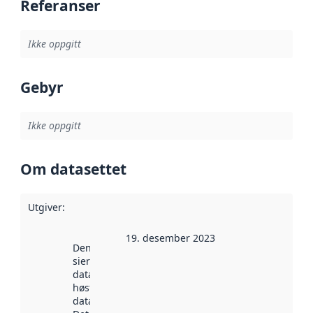
Referanser
Ikke oppgitt
Gebyr
Ikke oppgitt
Om datasettet
Utgiver
:
19. desember 2023
Denne datoen
sier når
datasettet ble
høstet av
data.norge.no.