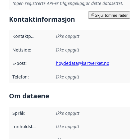
Ingen registrerte API-er tilgjengeliggjør dette datasettet.
Skjul tomme rader
Kontaktinformasjon
Kontaktpunkt
:
Ikke oppgitt
Nettside
:
Ikke oppgitt
E-post
:
hoydedata@kartverket.no
Telefon
:
Ikke oppgitt
Om dataene
Språk
:
Ikke oppgitt
Innholdsleverandører
Ikke oppgitt
: