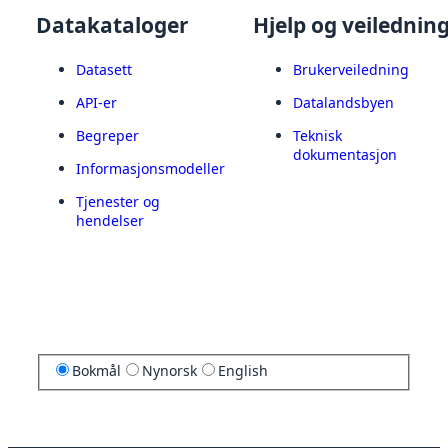
Datakataloger
Hjelp og veilednin
Datasett
Brukerveiledning
API-er
Datalandsbyen
Begreper
Teknisk
dokumentasjon
Informasjonsmodeller
Tjenester og
hendelser
Bokmål
Nynorsk
English