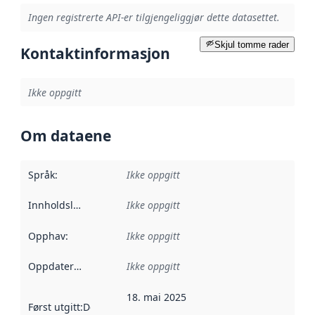
Ingen registrerte API-er tilgjengeliggjør dette datasettet.
Skjul tomme rader
Kontaktinformasjon
Ikke oppgitt
Om dataene
Språk
:
Ikke oppgitt
Innholdsleverandører
Ikke oppgitt
:
Opphav
:
Ikke oppgitt
Oppdateringsfrekvens
Ikke oppgitt
:
18. mai 2025
Først utgitt
:
Denne datoen sier når dataene i dette datasettet 