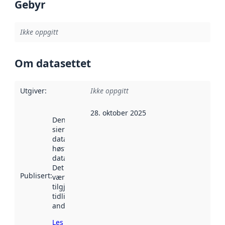
Gebyr
Ikke oppgitt
Om datasettet
Utgiver
:
Ikke oppgitt
28. oktober 2025
Denne datoen
sier når
datasettet ble
høstet av
data.norge.no.
Det kan ha
Publisert
:
vært
tilgjengelig
tidligere
andre steder.
Les mer om