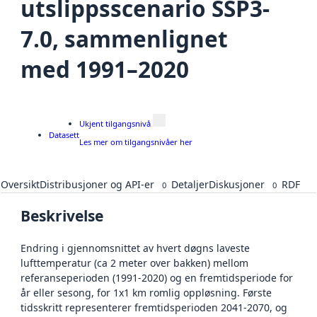
utslippsscenario SSP3-
7.0, sammenlignet
med 1991–2020
Ukjent tilgangsnivå
Datasett
Les mer om tilgangsnivåer her
Oversikt
Distribusjoner og API-er
Detaljer
Diskusjoner
RDF
0
0
Beskrivelse
Endring i gjennomsnittet av hvert døgns laveste
lufttemperatur (ca 2 meter over bakken) mellom
referanseperioden (1991-2020) og en fremtidsperiode for
år eller sesong, for 1x1 km romlig oppløsning. Første
tidsskritt representerer fremtidsperioden 2041-2070, og