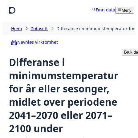
Hopp til hovedinnhold
Finn data
Meny
Hjem
Datasett
Differanse i minimumstemperatur for å
Navnløs virksomhet
Bruk da
Differanse i
minimumstemperatur
for år eller sesonger,
midlet over periodene
2041–2070 eller 2071–
2100 under