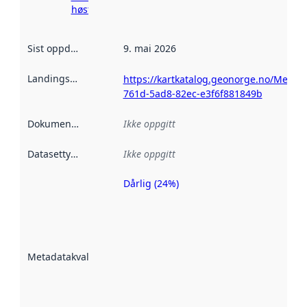
høsting her
Sist oppdatert
:
9. mai 2026
Landingsside
:
https://kartkatalog.geonorge.no/Metad
761d-5ad8-82ec-e3f6f881849b
Dokumentasjon
:
Ikke oppgitt
Datasettype
:
Ikke oppgitt
Dårlig (24%)
Metadatakvalitet
er en indikator
på hvor godt
datasettene er
beskrevet ved
Metadatakvalitet
:
hjelp
avmetadata.
Les mer om
metadatakvalitet