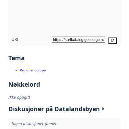
avmetadata.
Les mer om
metadatakvalitet
her
URI:
Kopier
Tema
Regioner og byer
Nøkkelord
Ikke oppgitt
Diskusjoner på Datalandsbyen
0
Ingen diskusjoner funnet