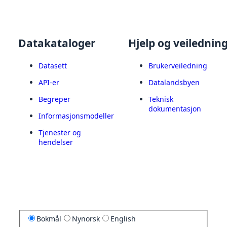
Datakataloger
Hjelp og veilednin
Datasett
Brukerveiledning
API-er
Datalandsbyen
Begreper
Teknisk
dokumentasjon
Informasjonsmodeller
Tjenester og
hendelser
Bokmål
Nynorsk
English