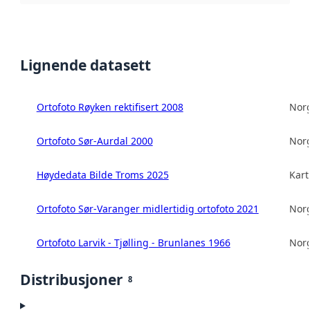
Lignende datasett
Ortofoto Røyken rektifisert 2008
Norg
Ortofoto Sør-Aurdal 2000
Norg
Høydedata Bilde Troms 2025
Kart
Ortofoto Sør-Varanger midlertidig ortofoto 2021
Norg
Ortofoto Larvik - Tjølling - Brunlanes 1966
Norg
Distribusjoner
8