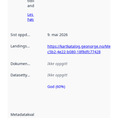
tidligere
andre steder.
Les mer om
høsting her
Sist oppdatert
:
9. mai 2026
Landingsside
:
https://kartkatalog.geonorge.no/Metad
c5b2-4e22-b080-18f8dfc77428
Dokumentasjon
:
Ikke oppgitt
Datasettype
:
Ikke oppgitt
God (60%)
Metadatakvalitet
er en indikator
på hvor godt
datasettene er
beskrevet ved
Metadatakvalitet
:
hjelp