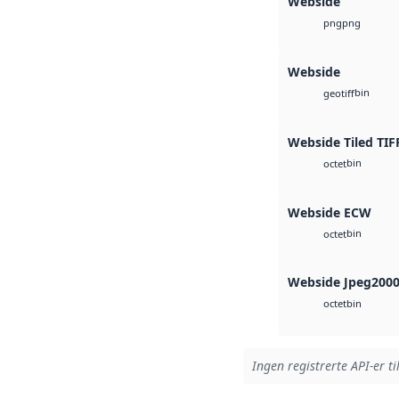
Webside
png
png
Webside
bin
geotiff
Webside Tiled TIF
bin
octet
Webside ECW
bin
octet
Webside Jpeg200
bin
octet
Ingen registrerte API-er ti