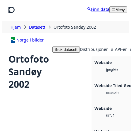
Hopp til hovedinnhold
Finn data
Meny
Hjem
Datasett
Ortofoto Sandøy 2002
Norge i bilder
Distribusjoner
API-er
Bruk datasett
8
Ortofoto
Webside
Sandøy
bin
jpeg
2002
Webside Tiled Ge
bin
octet
Webside
tif
tiff