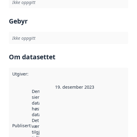
Ikke oppgitt
Gebyr
Ikke oppgitt
Om datasettet
Utgiver
:
19. desember 2023
Denne datoen
sier når
datasettet ble
høstet av
data.norge.no.
Det kan ha
Publisert
:
vært
tilgjengelig