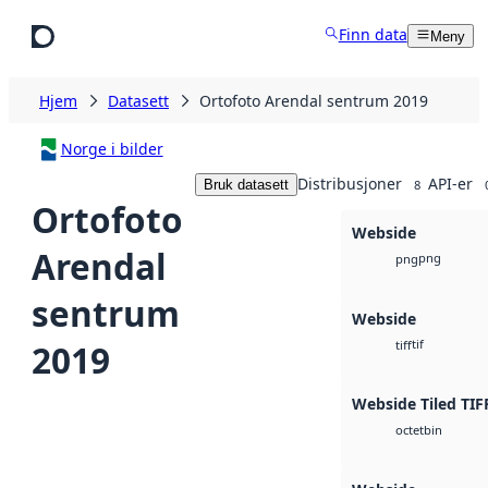
Hopp til hovedinnhold
Finn data
Meny
Hjem
Datasett
Ortofoto Arendal sentrum 2019
Norge i bilder
Distribusjoner
API-er
Bruk datasett
8
Ortofoto
Webside
Arendal
png
png
sentrum
Webside
tif
2019
tiff
Webside Tiled TIF
bin
octet