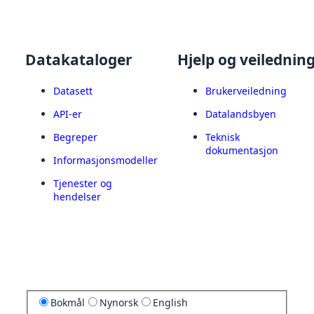
Datakataloger
Hjelp og veilednin
Datasett
Brukerveiledning
API-er
Datalandsbyen
Begreper
Teknisk
dokumentasjon
Informasjonsmodeller
Tjenester og
hendelser
Bokmål
Nynorsk
English