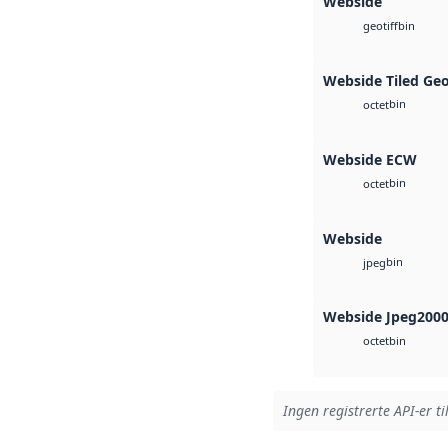
Webside
bin
geotiff
Webside Tiled Ge
bin
octet
Webside ECW
bin
octet
Webside
bin
jpeg
Webside Jpeg200
bin
octet
Ingen registrerte API-er ti