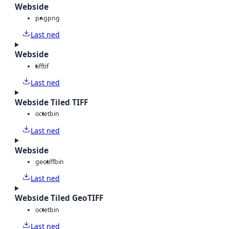
Webside
png
png
Last ned
Webside
tiff
tif
Last ned
Webside Tiled TIFF
octet
bin
Last ned
Webside
geotiff
bin
Last ned
Webside Tiled GeoTIFF
octet
bin
Last ned