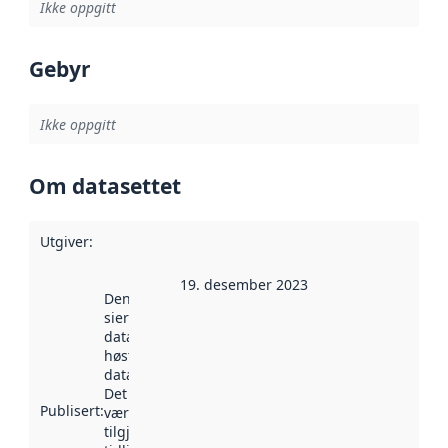
Ikke oppgitt
Gebyr
Ikke oppgitt
Om datasettet
Utgiver
:
19. desember 2023
Denne datoen
sier når
datasettet ble
høstet av
data.norge.no.
Det kan ha
Publisert
:
vært
tilgjengelig