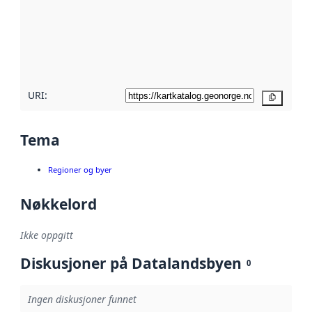
avmetadata.
Les mer om
metadatakvalitet
her
URI:
Kopier
Tema
Regioner og byer
Nøkkelord
Ikke oppgitt
Diskusjoner på Datalandsbyen
0
Ingen diskusjoner funnet