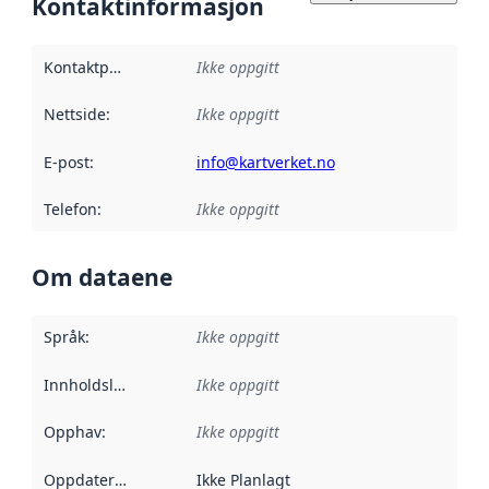
Kontaktinformasjon
Kontaktpunkt
:
Ikke oppgitt
Nettside
:
Ikke oppgitt
E-post
:
info@kartverket.no
Telefon
:
Ikke oppgitt
Om dataene
Språk
:
Ikke oppgitt
Innholdsleverandører
Ikke oppgitt
:
Opphav
:
Ikke oppgitt
Oppdateringsfrekvens
Ikke Planlagt
: