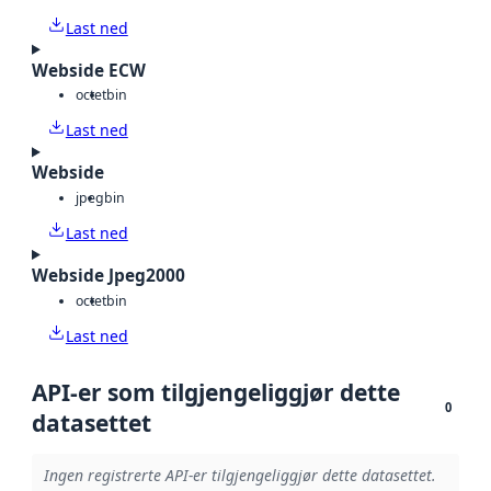
Last ned
Webside ECW
octet
bin
Last ned
Webside
jpeg
bin
Last ned
Webside Jpeg2000
octet
bin
Last ned
API-er som tilgjengeliggjør dette
0
datasettet
Ingen registrerte API-er tilgjengeliggjør dette datasettet.