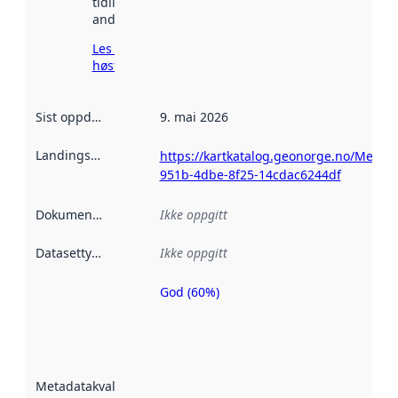
tidligere
andre steder.
Les mer om
høsting her
Sist oppdatert
:
9. mai 2026
Landingsside
:
https://kartkatalog.geonorge.no/Metad
951b-4dbe-8f25-14cdac6244df
Dokumentasjon
:
Ikke oppgitt
Datasettype
:
Ikke oppgitt
God (60%)
Metadatakvalitet
er en indikator
på hvor godt
datasettene er
beskrevet ved
Metadatakvalitet
:
hjelp