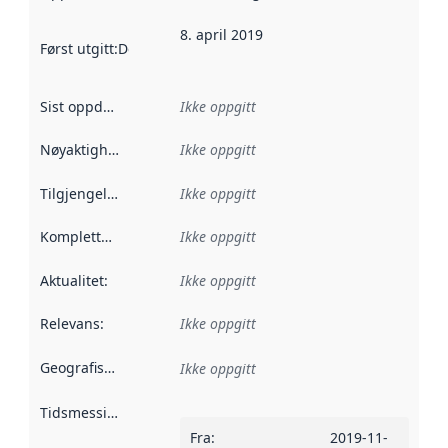
8. april 2019
Først utgitt
:
Denne datoen sier når dataene i dette datasettet 
Sist oppdatert
:
Ikke oppgitt
Nøyaktighet
:
Ikke oppgitt
Tilgjengelighet
:
Ikke oppgitt
Kompletthet
:
Ikke oppgitt
Aktualitet
:
Ikke oppgitt
Relevans
:
Ikke oppgitt
Geografisk avgrensning
:
Ikke oppgitt
Tidsmessig avgrensning
:
Fra
:
2019-11-