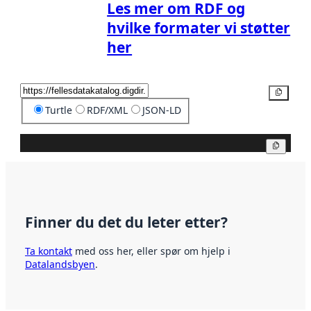
Les mer om RDF og
hvilke formater vi støtter
her
Kopier
Turtle
RDF/XML
JSON-LD
Kopier
Finner du det du leter etter?
Ta kontakt
med oss her, eller spør om hjelp i
Datalandsbyen
.