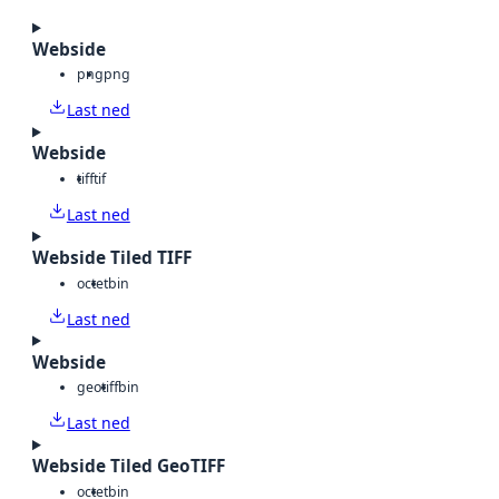
Webside
png
png
Last ned
Webside
tiff
tif
Last ned
Webside Tiled TIFF
octet
bin
Last ned
Webside
geotiff
bin
Last ned
Webside Tiled GeoTIFF
octet
bin