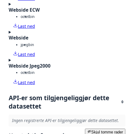
Webside ECW
octet
bin
Last ned
Webside
jpeg
bin
Last ned
Webside Jpeg2000
octet
bin
Last ned
API-er som tilgjengeliggjør dette
0
datasettet
Ingen registrerte API-er tilgjengeliggjør dette datasettet.
Skjul tomme rader