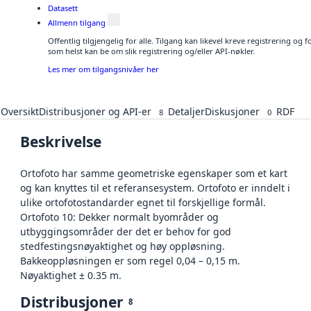
Datasett
Allmenn tilgang
Offentlig tilgjengelig for alle. Tilgang kan likevel kreve registrering og
som helst kan be om slik registrering og/eller API-nøkler.
Les mer om tilgangsnivåer her
Oversikt
Distribusjoner og API-er
Detaljer
Diskusjoner
RDF
8
0
Beskrivelse
Ortofoto har samme geometriske egenskaper som et kart
og kan knyttes til et referansesystem. Ortofoto er inndelt i
ulike ortofotostandarder egnet til forskjellige formål.
Ortofoto 10: Dekker normalt byområder og
utbyggingsområder der det er behov for god
stedfestingsnøyaktighet og høy oppløsning.
Bakkeoppløsningen er som regel 0,04 – 0,15 m.
Nøyaktighet ± 0.35 m.
Distribusjoner
8