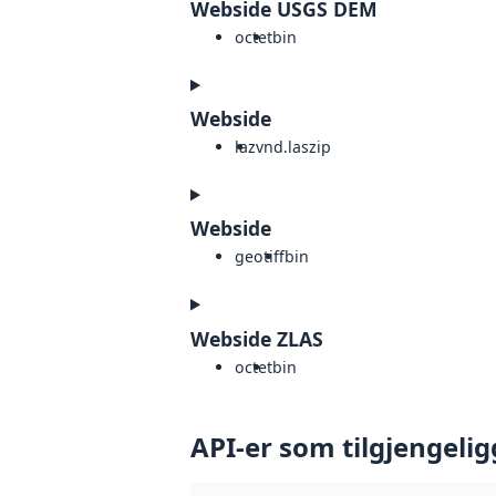
Webside USGS DEM
octet
bin
Webside
laz
vnd.laszip
Webside
geotiff
bin
Webside ZLAS
octet
bin
API-er som tilgjengelig