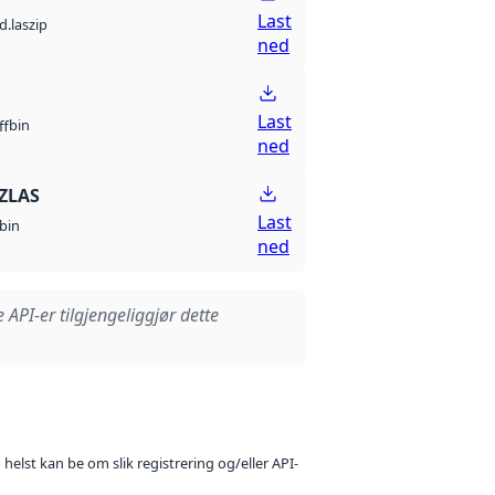
Last
d.laszip
ned
Last
bin
ff
ned
ZLAS
Last
bin
ned
e API-er tilgjengeliggjør dette
 helst kan be om slik registrering og/eller API-