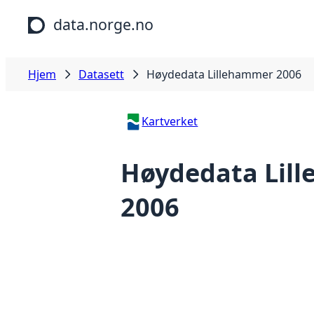
Hopp til hovedinnhold
data.norge.no
Hjem
Datasett
Høydedata Lillehammer 2006
Kartverket
Høydedata Lil
2006