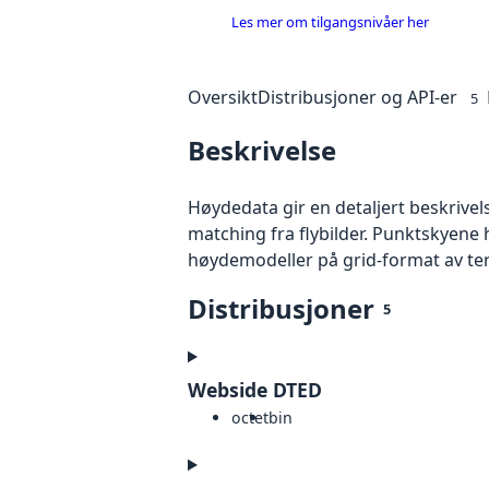
Les mer om tilgangsnivåer her
Oversikt
Distribusjoner og API-er
5
Beskrivelse
Høydedata gir en detaljert beskrivel
matching fra flybilder. Punktskyene 
høydemodeller på grid-format av te
Distribusjoner
5
Webside DTED
octet
bin