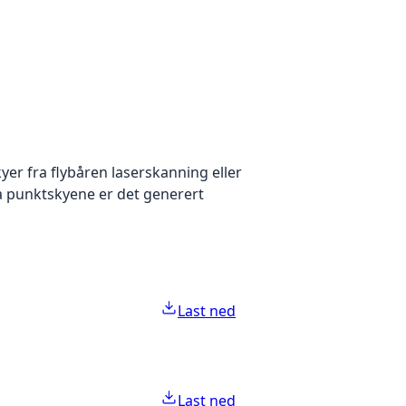
yer fra flybåren laserskanning eller
ra punktskyene er det generert
Last ned
Last ned