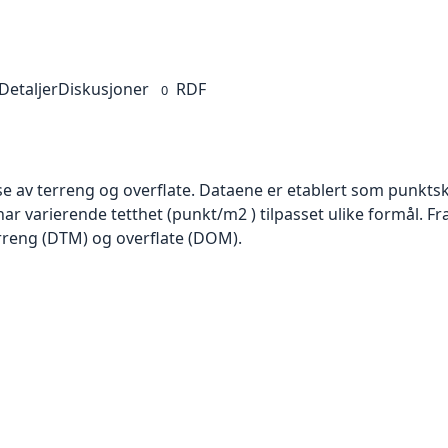
Detaljer
Diskusjoner
RDF
0
se av terreng og overflate. Dataene er etablert som punktsk
har varierende tetthet (punkt/m2 ) tilpasset ulike formål. F
rreng (DTM) og overflate (DOM).