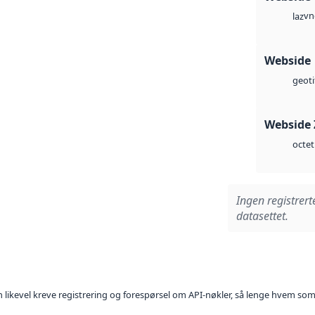
vn
laz
Webside
geoti
Webside 
octet
Ingen registrert
datasettet.
kan likevel kreve registrering og forespørsel om API-nøkler, så lenge hvem som