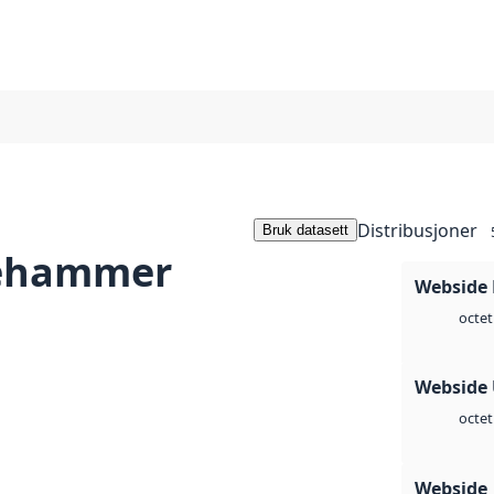
Distribusjoner
Bruk datasett
lehammer
Webside
octet
Webside
octet
Webside