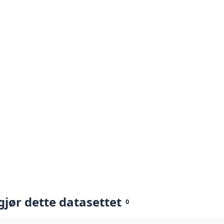
gjør dette datasettet
0