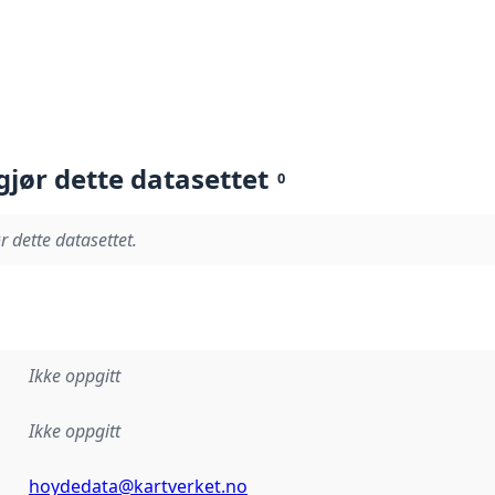
gjør dette datasettet
0
r dette datasettet.
Ikke oppgitt
Ikke oppgitt
hoydedata@kartverket.no