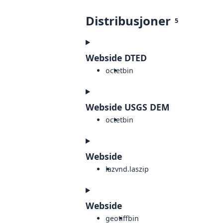
Distribusjoner
5
Webside DTED
octet
bin
Webside USGS DEM
octet
bin
Webside
laz
vnd.laszip
Webside
geotiff
bin