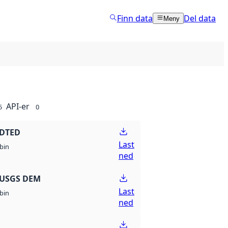
Finn data
Del data
Meny
API-er
5
0
 DTED
Last
bin
ned
 USGS DEM
Last
bin
ned