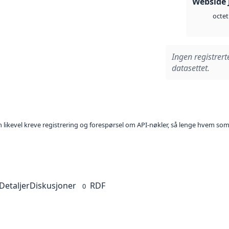
Webside 
octet
Ingen registrert
datasettet.
kan likevel kreve registrering og forespørsel om API-nøkler, så lenge hvem som
Detaljer
Diskusjoner
RDF
0