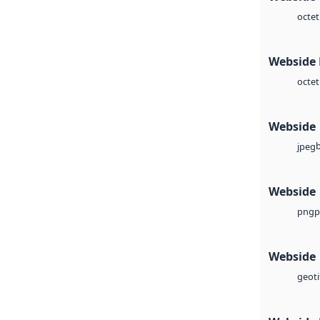
octet
Webside
octet
Webside
jpeg
Webside
p
png
Webside
geoti