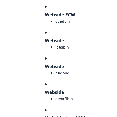
Webside ECW
octet
bin
Webside
jpeg
bin
Webside
png
png
Webside
geotiff
bin