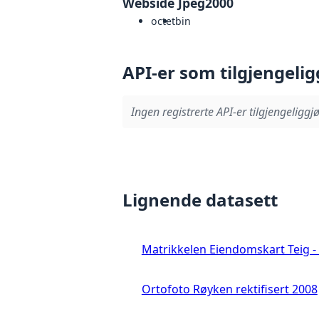
Webside Jpeg2000
octet
bin
API-er som tilgjengelig
Ingen registrerte API-er tilgjengeliggjø
Lignende datasett
Matrikkelen Eiendomskart Teig - 
Ortofoto Røyken rektifisert 2008