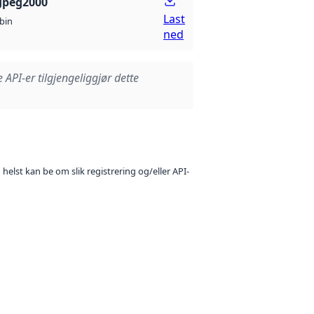
Jpeg2000
Last
bin
ned
e API-er tilgjengeliggjør dette
 helst kan be om slik registrering og/eller API-