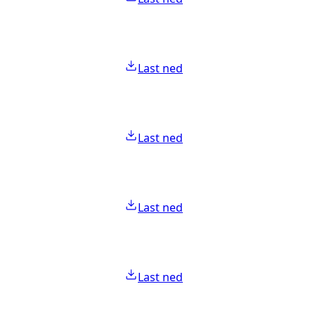
Last ned
Last ned
Last ned
Last ned