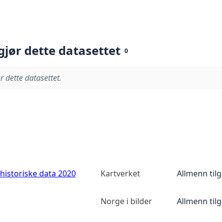
gjør dette datasettet
0
r dette datasettet.
historiske data 2020
Kartverket
Allmenn til
Norge i bilder
Allmenn til