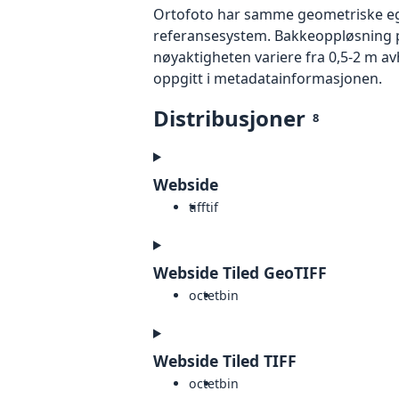
Ortofoto har samme geometriske egen
referansesystem. Bakkeoppløsning på
nøyaktigheten variere fra 0,5-2 m a
oppgitt i metadatainformasjonen.
Distribusjoner
8
Webside
tiff
tif
Webside Tiled GeoTIFF
octet
bin
Webside Tiled TIFF
octet
bin