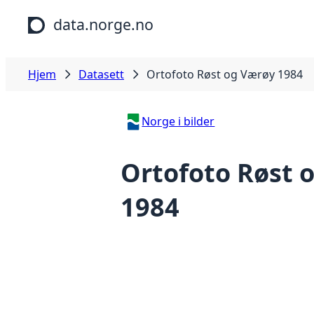
Hopp til hovedinnhold
data.norge.no
Hjem
Datasett
Ortofoto Røst og Værøy 1984
Norge i bilder
Ortofoto Røst 
1984