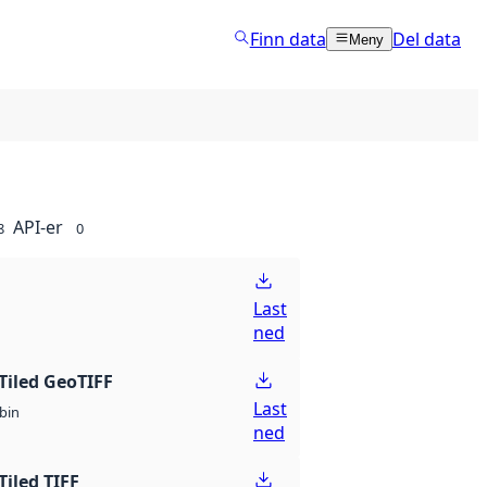
Finn data
Del data
Meny
API-er
8
0
Last
ned
Tiled GeoTIFF
Last
bin
ned
Tiled TIFF