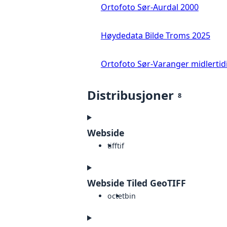
Ortofoto Sør-Aurdal 2000
Høydedata Bilde Troms 2025
Ortofoto Sør-Varanger midlertid
Distribusjoner
8
Webside
tiff
tif
Webside Tiled GeoTIFF
octet
bin