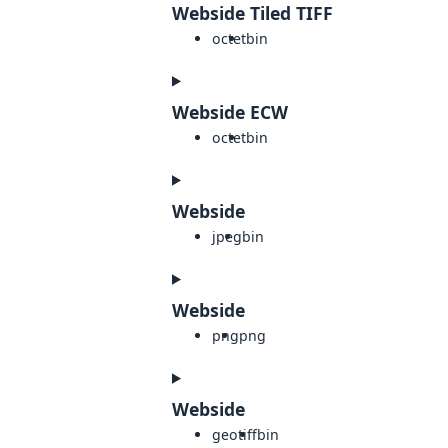
Webside Tiled TIFF
octet
bin
Webside ECW
octet
bin
Webside
jpeg
bin
Webside
png
png
Webside
geotiff
bin