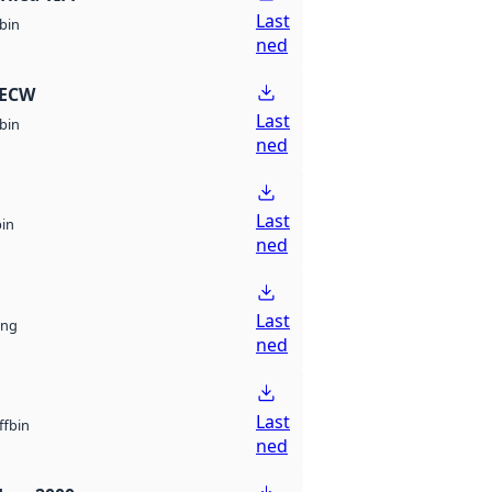
Last
bin
ned
 ECW
Last
bin
ned
Last
bin
ned
Last
ng
ned
Last
bin
ff
ned