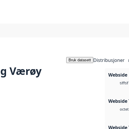
Distribusjoner
Bruk datasett
og Værøy
Webside
tif
tiff
Webside 
octet
Webside 