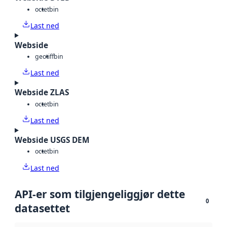
octet
bin
Last ned
Webside
geotiff
bin
Last ned
Webside ZLAS
octet
bin
Last ned
Webside USGS DEM
octet
bin
Last ned
API-er som tilgjengeliggjør dette
0
datasettet