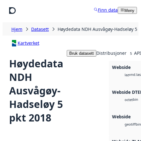
Hopp til hovedinnhold
Finn data
Meny
Hjem
Datasett
Høydedata NDH Ausvågøy-Hadseløy 5 p
Kartverket
Distribusjoner
API
Bruk datasett
5
Høydedata
Webside
NDH
vnd.las
laz
Ausvågøy-
Webside DTE
bin
Hadseløy 5
octet
pkt 2018
Webside
bin
geotiff