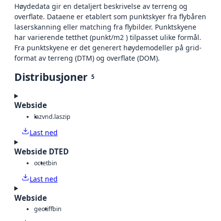
Høydedata gir en detaljert beskrivelse av terreng og
overflate. Dataene er etablert som punktskyer fra flybåren
laserskanning eller matching fra flybilder. Punktskyene
har varierende tetthet (punkt/m2 ) tilpasset ulike formål.
Fra punktskyene er det generert høydemodeller på grid-
format av terreng (DTM) og overflate (DOM).
Distribusjoner
5
Webside
laz
vnd.laszip
Last ned
Webside DTED
octet
bin
Last ned
Webside
geotiff
bin