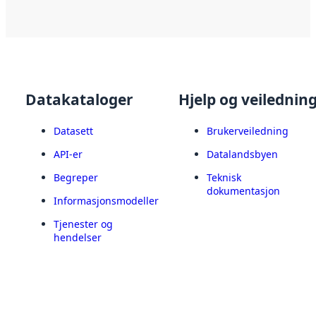
Datakataloger
Hjelp og veilednin
Datasett
Brukerveiledning
API-er
Datalandsbyen
Begreper
Teknisk
dokumentasjon
Informasjonsmodeller
Tjenester og
hendelser