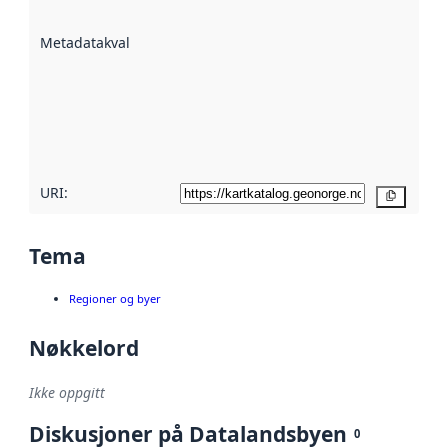
datasettene er
beskrevet ved
Metadatakvalitet
:
hjelp
avmetadata.
Les mer om
metadatakvalitet
her
URI:
Kopier
Tema
Regioner og byer
Nøkkelord
Ikke oppgitt
Diskusjoner på Datalandsbyen
0