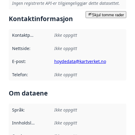
Ingen registrerte API-er tilgjengeliggjør dette datasettet.
Skjul tomme rader
Kontaktinformasjon
Kontaktpunkt
:
Ikke oppgitt
Nettside
:
Ikke oppgitt
E-post
:
hoydedata@kartverket.no
Telefon
:
Ikke oppgitt
Om dataene
Språk
:
Ikke oppgitt
Innholdsleverandører
Ikke oppgitt
: