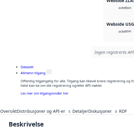
Webside ZLA
bin
octet
Webside US
bin
octet
Ingen registrerte API
Datasett
Allmenn tilgang
Offentlig tilgjengelig for alle. Tilgang kan likevel kreve registrering o
helst kan be om slik registrering og/eller API-nøkler.
Les mer om tilgangsnivåer her
Oversikt
Distribusjoner og API-er
Detaljer
Diskusjoner
RDF
5
0
Beskrivelse