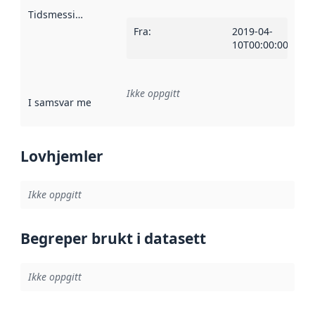
Tidsmessig avgrensning
:
Fra
:
2019-04-
10T00:00:00Z
Ikke oppgitt
I samsvar med
:
Referanse til en implementasjonsregel eller a
Lovhjemler
Ikke oppgitt
Begreper brukt i datasett
Ikke oppgitt