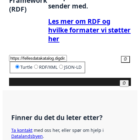
Framework
sender med.
(RDF)
Les mer om RDF og
hvilke formater vi støtter
her
Kopier
Turtle
RDF/XML
JSON-LD
Kopier
Finner du det du leter etter?
Ta kontakt
med oss her, eller spør om hjelp i
Datalandsbyen
.