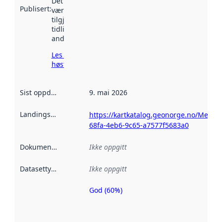
Det kan ha
Publisert
:
vært
tilgjengelig
tidligere
andre steder.
Les mer om
høsting her
Sist oppdatert
:
9. mai 2026
Landingsside
:
https://kartkatalog.geonorge.no/Metad
68fa-4eb6-9c65-a7577f5683a0
Dokumentasjon
:
Ikke oppgitt
Datasettype
:
Ikke oppgitt
God (60%)
Metadatakvalitet
er en indikator
på hvor godt