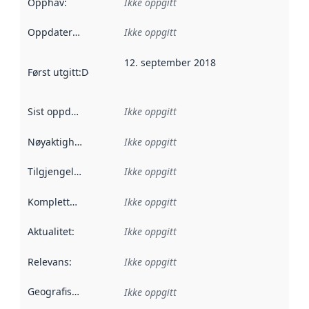
Opphav
:
Ikke oppgitt
Oppdateringsfrekvens
Ikke oppgitt
:
12. september 2018
Først utgitt
:
Denne datoen sier når dataene i dette datasettet 
Sist oppdatert
:
Ikke oppgitt
Nøyaktighet
:
Ikke oppgitt
Tilgjengelighet
:
Ikke oppgitt
Kompletthet
:
Ikke oppgitt
Aktualitet
:
Ikke oppgitt
Relevans
:
Ikke oppgitt
Geografisk avgrensning
:
Ikke oppgitt