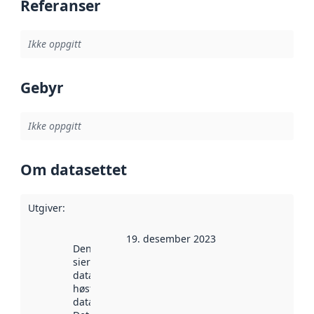
Referanser
Ikke oppgitt
Gebyr
Ikke oppgitt
Om datasettet
Utgiver
:
19. desember 2023
Denne datoen
sier når
datasettet ble
høstet av
data.norge.no.