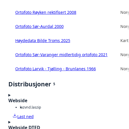
Ortofoto Røyken rektifisert 2008
Norg
Ortofoto Sør-Aurdal 2000
Norg
Høydedata Bilde Troms 2025
Kart
Ortofoto Sør-Varanger midlertidig ortofoto 2021
Norg
Ortofoto Larvik - Tjølling - Brunlanes 1966
Norg
Distribusjoner
5
Webside
laz
vnd.laszip
Last ned
Webside DTED