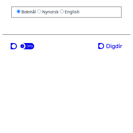
Bokmål
Nynorsk
English
en tjeneste fra