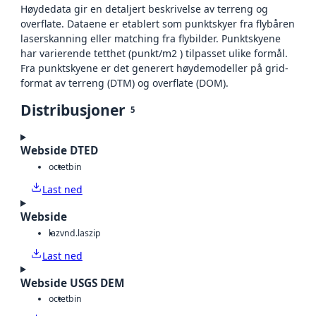
Høydedata gir en detaljert beskrivelse av terreng og
overflate. Dataene er etablert som punktskyer fra flybåren
laserskanning eller matching fra flybilder. Punktskyene
har varierende tetthet (punkt/m2 ) tilpasset ulike formål.
Fra punktskyene er det generert høydemodeller på grid-
format av terreng (DTM) og overflate (DOM).
Distribusjoner
5
Webside DTED
octet
bin
Last ned
Webside
laz
vnd.laszip
Last ned
Webside USGS DEM
octet
bin