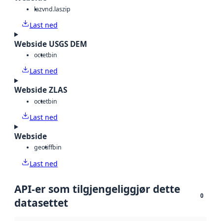
laz
vnd.laszip
Last ned
Webside USGS DEM
octet
bin
Last ned
Webside ZLAS
octet
bin
Last ned
Webside
geotiff
bin
Last ned
API-er som tilgjengeliggjør dette
0
datasettet