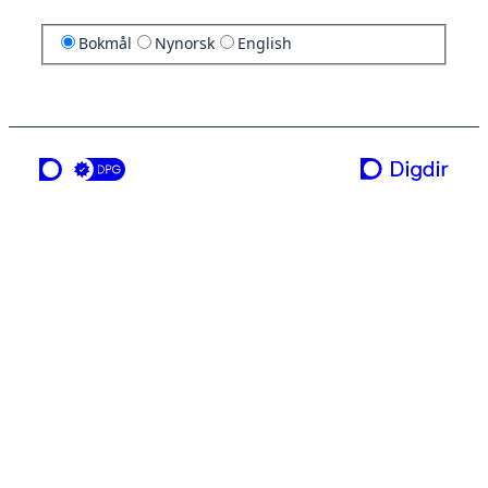
Bokmål
Nynorsk
English
en tjeneste fra