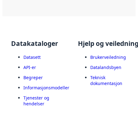
Datakataloger
Hjelp og veilednin
Datasett
Brukerveiledning
API-er
Datalandsbyen
Begreper
Teknisk
dokumentasjon
Informasjonsmodeller
Tjenester og
hendelser