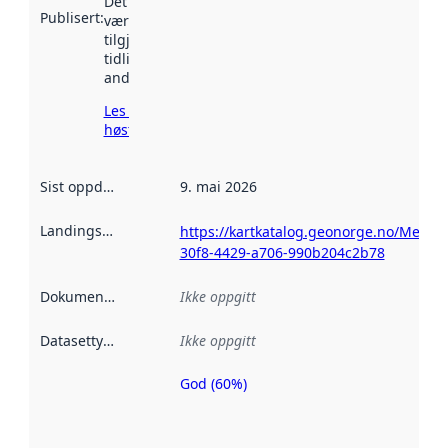
Det kan ha
Publisert
:
vært
tilgjengelig
tidligere
andre steder.
Les mer om
høsting her
Sist oppdatert
:
9. mai 2026
Landingsside
:
https://kartkatalog.geonorge.no/Metad
30f8-4429-a706-990b204c2b78
Dokumentasjon
:
Ikke oppgitt
Datasettype
:
Ikke oppgitt
God (60%)
Metadatakvalitet
er en indikator
på hvor godt