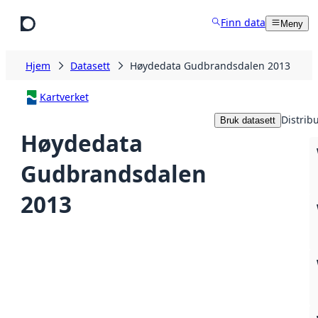
Hopp til hovedinnhold
Finn data
Meny
Hjem
Datasett
Høydedata Gudbrandsdalen 2013
Kartverket
Distrib
Bruk datasett
Høydedata
Gudbrandsdalen
2013