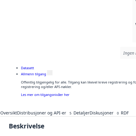
Ingen 
Datasett
Allmenn tilgang
Offentlig tilgjengelig for alle. Tilgang kan likevel kreve registrering o
registrering og/eller API-nøkler.
Les mer om tilgangsnivåer her
Oversikt
Distribusjoner og API-er
Detaljer
Diskusjoner
RDF
5
0
Beskrivelse