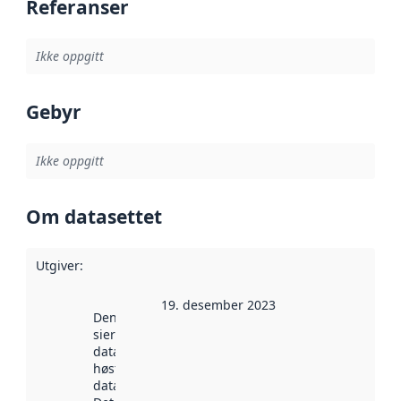
Referanser
Ikke oppgitt
Gebyr
Ikke oppgitt
Om datasettet
Utgiver
:
19. desember 2023
Denne datoen
sier når
datasettet ble
høstet av
data.norge.no.