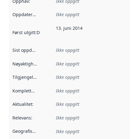
Opphav
:
Ikke oppgitt
Oppdateringsfrekvens
Ikke oppgitt
:
13. juni 2014
Først utgitt
:
Denne datoen sier når dataene i dette datasettet 
Sist oppdatert
:
Ikke oppgitt
Nøyaktighet
:
Ikke oppgitt
Tilgjengelighet
:
Ikke oppgitt
Kompletthet
:
Ikke oppgitt
Aktualitet
:
Ikke oppgitt
Relevans
:
Ikke oppgitt
Geografisk avgrensning
:
Ikke oppgitt