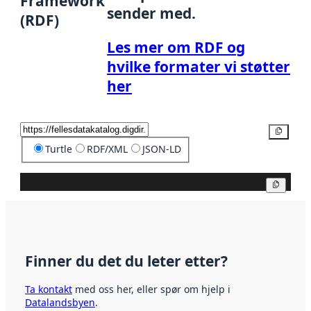
Framework
sender med.
(RDF)
Les mer om RDF og
hvilke formater vi støtter
her
Kopier
Turtle
RDF/XML
JSON-LD
Kopier
Finner du det du leter etter?
Ta kontakt
med oss her, eller spør om hjelp i
Datalandsbyen
.