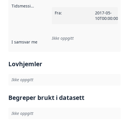
Tidsmessig avgrensning
:
Fra
:
2017-05-
10T00:00:00Z
Ikke oppgitt
I samsvar med
:
Referanse til en implementasjonsregel eller a
Lovhjemler
Ikke oppgitt
Begreper brukt i datasett
Ikke oppgitt