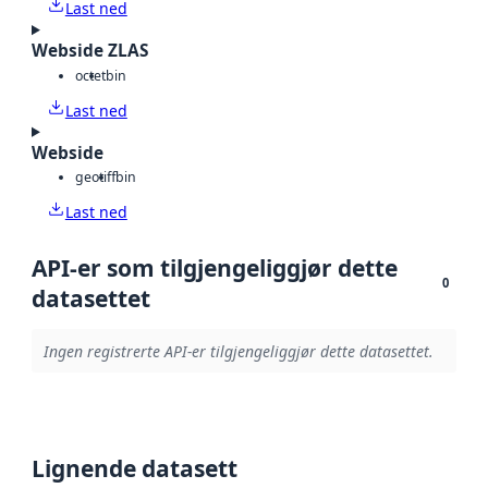
Last ned
Webside ZLAS
octet
bin
Last ned
Webside
geotiff
bin
Last ned
API-er som tilgjengeliggjør dette
0
datasettet
Ingen registrerte API-er tilgjengeliggjør dette datasettet.
Lignende datasett