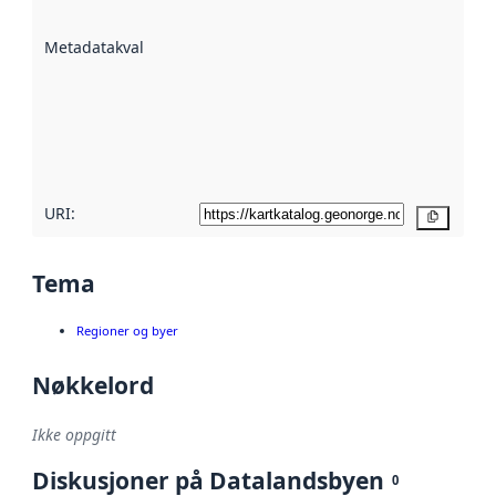
datasettene er
beskrevet ved
Metadatakvalitet
:
hjelp
avmetadata.
Les mer om
metadatakvalitet
her
URI:
Kopier
Tema
Regioner og byer
Nøkkelord
Ikke oppgitt
Diskusjoner på Datalandsbyen
0