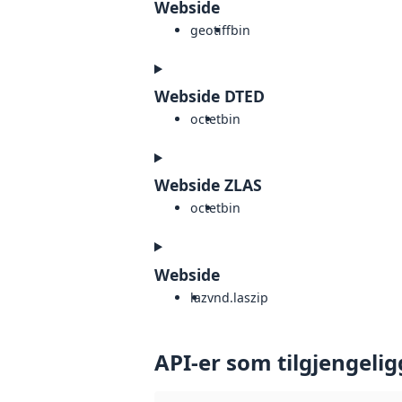
Webside
geotiff
bin
Webside DTED
octet
bin
Webside ZLAS
octet
bin
Webside
laz
vnd.laszip
API-er som tilgjengelig