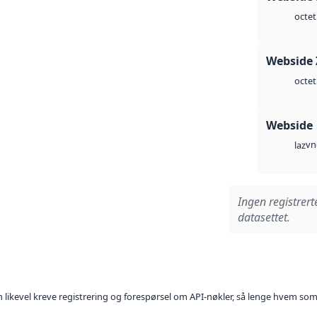
octet
Webside 
octet
Webside
vn
laz
Ingen registrert
datasettet.
kan likevel kreve registrering og forespørsel om API-nøkler, så lenge hvem som