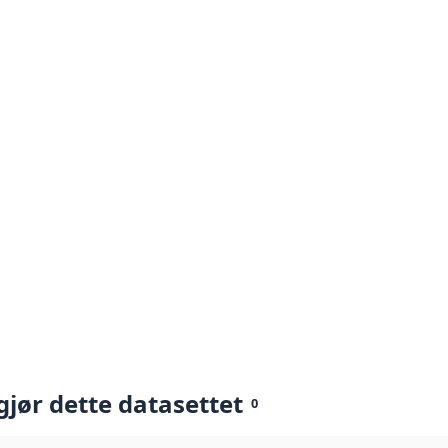
gjør dette datasettet
0