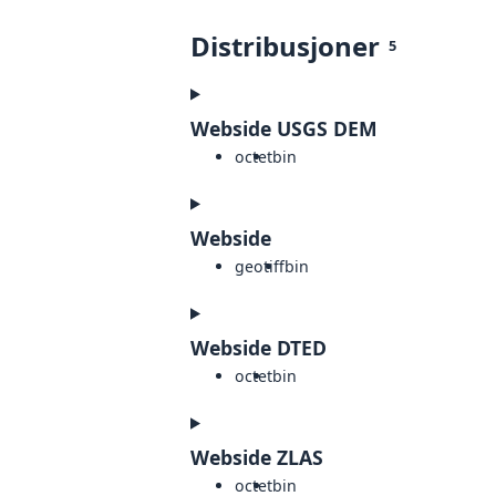
Distribusjoner
5
Webside USGS DEM
octet
bin
Webside
geotiff
bin
Webside DTED
octet
bin
Webside ZLAS
octet
bin