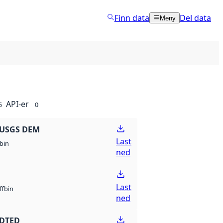
Finn data
Del data
Meny
API-er
5
0
 USGS DEM
Last
bin
ned
Last
bin
ff
ned
 DTED