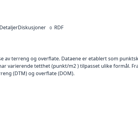
Detaljer
Diskusjoner
RDF
0
se av terreng og overflate. Dataene er etablert som punktsk
har varierende tetthet (punkt/m2 ) tilpasset ulike formål. F
rreng (DTM) og overflate (DOM).