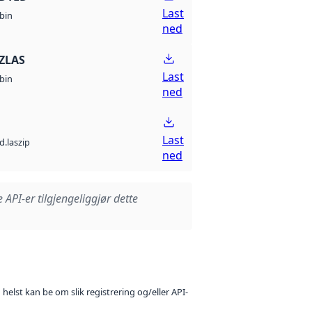
Last
bin
ned
ZLAS
Last
bin
ned
Last
d.laszip
ned
e API-er tilgjengeliggjør dette
 helst kan be om slik registrering og/eller API-