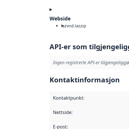
Webside
laz
vnd.laszip
API-er som tilgjengelig
Ingen registrerte API-er tilgjengeliggjø
Kontaktinformasjon
Kontaktpunkt
:
Nettside
:
E-post
: