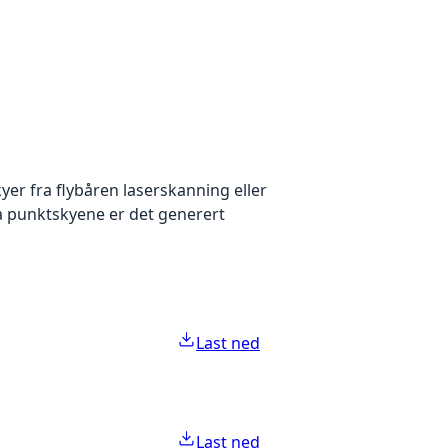
yer fra flybåren laserskanning eller
ra punktskyene er det generert
Last ned
Last ned