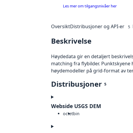
Les mer om tilgangsnivåer her
Oversikt
Distribusjoner og API-er
5
Beskrivelse
Høydedata gir en detaljert beskrivel
matching fra flybilder. Punktskyene 
høydemodeller på grid-format av te
Distribusjoner
5
Webside USGS DEM
octet
bin