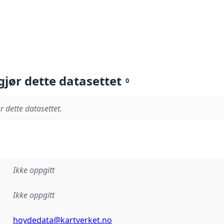
gjør dette datasettet
0
r dette datasettet.
Ikke oppgitt
Ikke oppgitt
hoydedata@kartverket.no