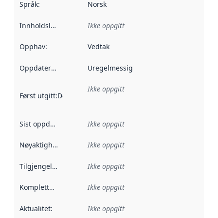
Språk
:
Norsk
Innholdsleverandører
Ikke oppgitt
:
Opphav
:
Vedtak
Oppdateringsfrekvens
Uregelmessig
:
Ikke oppgitt
Først utgitt
:
Denne datoen sier når dataene i dette datasettet 
Sist oppdatert
:
Ikke oppgitt
Nøyaktighet
:
Ikke oppgitt
Tilgjengelighet
:
Ikke oppgitt
Kompletthet
:
Ikke oppgitt
Aktualitet
:
Ikke oppgitt