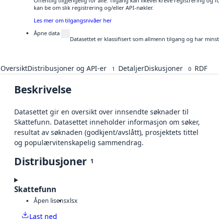
Offentlig tilgjengelig for alle. Tilgang kan likevel kreve registrering o
kan be om slik registrering og/eller API-nøkler.
Les mer om tilgangsnivåer her
Åpne data
Datasettet er klassifisert som allmenn tilgang og har mins
Oversikt
Distribusjoner og API-er
Detaljer
Diskusjoner
RDF
1
0
Beskrivelse
Datasettet gir en oversikt over innsendte søknader til
Skattefunn. Datasettet inneholder informasjon om søker,
resultat av søknaden (godkjent/avslått), prosjektets tittel
og populærvitenskapelig sammendrag.
Distribusjoner
1
Skattefunn
Åpen lisens
xlsx
Last ned