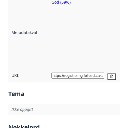
God (59%)
Metadatakvalitet
er en indikator
på hvor godt
datasettene er
beskrevet ved
Metadatakvalitet
:
hjelp
avmetadata.
Les mer om
metadatakvalitet
her
URI:
Kopier
Tema
Ikke oppgitt
Nøkkelord