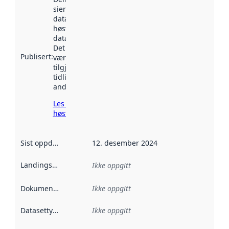
sier når
datasettet ble
høstet av
data.norge.no.
Det kan ha
Publisert
:
vært
tilgjengelig
tidligere
andre steder.
Les mer om
høsting her
Sist oppdatert
:
12. desember 2024
Landingsside
:
Ikke oppgitt
Dokumentasjon
:
Ikke oppgitt
Datasettype
:
Ikke oppgitt