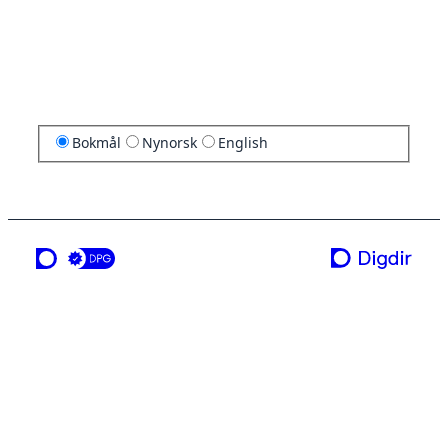
Bokmål
Nynorsk
English
en tjeneste fra