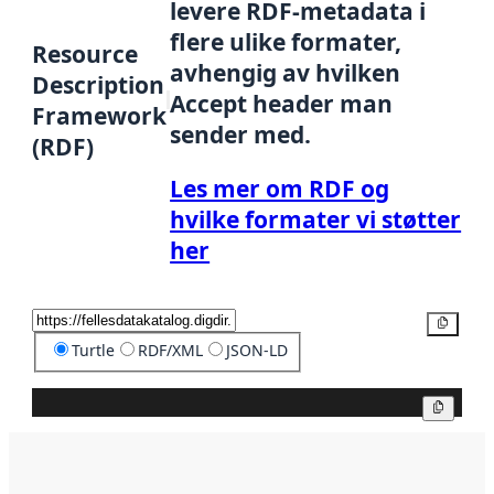
levere RDF-metadata i
flere ulike formater,
Resource
avhengig av hvilken
Description
Accept header man
Framework
sender med.
(RDF)
Les mer om RDF og
hvilke formater vi støtter
her
Kopier
Turtle
RDF/XML
JSON-LD
Kopier