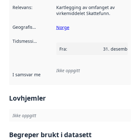
Relevans
:
Kartlegging av omfanget av
virkemiddelet Skattefunn.
Geografisk avgrensning
:
Norge
Tidsmessig avgrensning
:
Fra
:
31. desember 20
Ikke oppgitt
I samsvar med
:
Referanse til en implementasjonsregel eller a
Lovhjemler
Ikke oppgitt
Begreper brukt i datasett