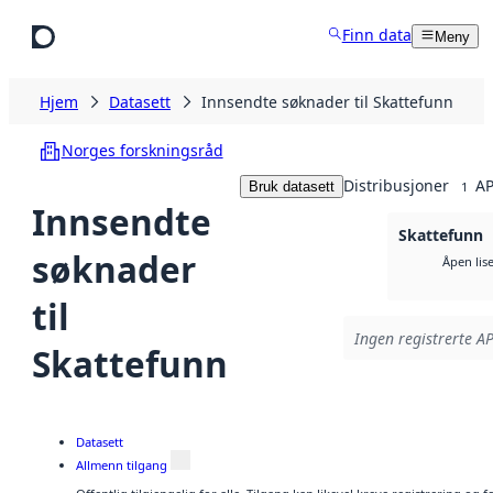
Hopp til hovedinnhold
Finn data
Meny
Hjem
Datasett
Innsendte søknader til Skattefunn
Norges forskningsråd
Distribusjoner
AP
Bruk datasett
1
Innsendte
Skattefunn
søknader
Åpen lis
til
Ingen registrerte AP
Skattefunn
Datasett
Allmenn tilgang