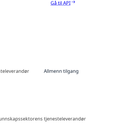
Gå til API
steleverandør
Allmenn tilgang
 kunnskapssektorens tjenesteleverandør
Allmenn tilga