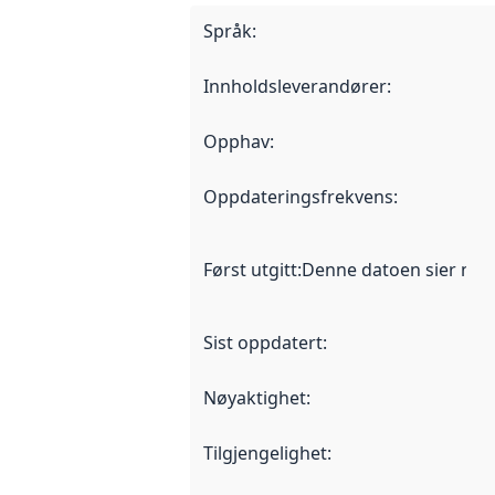
Språk
:
Innholdsleverandører
:
Opphav
:
Oppdateringsfrekvens
:
Først utgitt
:
Denne datoen sier når d
Sist oppdatert
:
Nøyaktighet
:
Tilgjengelighet
: