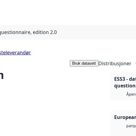
questionnaire, edition 2.0
steleverandør
Distribusjoner
Bruk datasett
m
ESS3 - da
questionn
Åpen 
European
parq