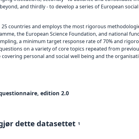
ond, and thirdly - to develop a series of European social i
rs 25 countries and employs the most rigorous methodologie
me, the European Science Foundation, and national fundin
sampling, a minimum target response rate of 70% and rigoro
 questions on a variety of core topics repeated from previo
overing personal and social well being and the organisatio
questionnaire, edition 2.0
gjør dette datasettet
1