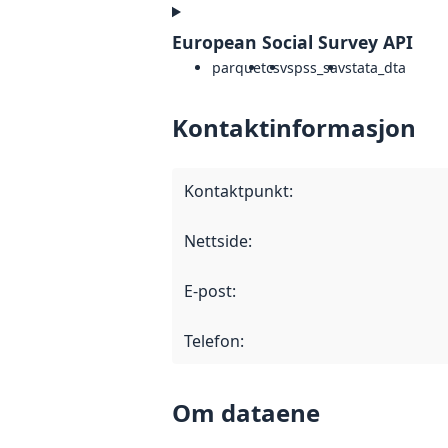
European Social Survey API
parquet
csv
spss_sav
stata_dta
Kontaktinformasjon
Kontaktpunkt
:
Nettside
:
E-post
:
Telefon
:
Om dataene