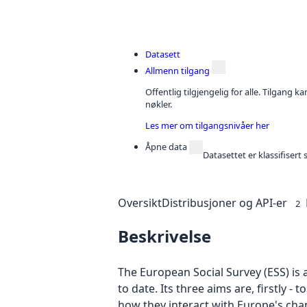
Datasett
Allmenn tilgang
Offentlig tilgjengelig for alle. Tilgang 
nøkler.
Les mer om tilgangsnivåer her
Åpne data
Datasettet er klassifiser
Oversikt
Distribusjoner og API-er
2
Beskrivelse
The European Social Survey (ESS) is 
to date. Its three aims are, firstly 
how they interact with Europe's cha