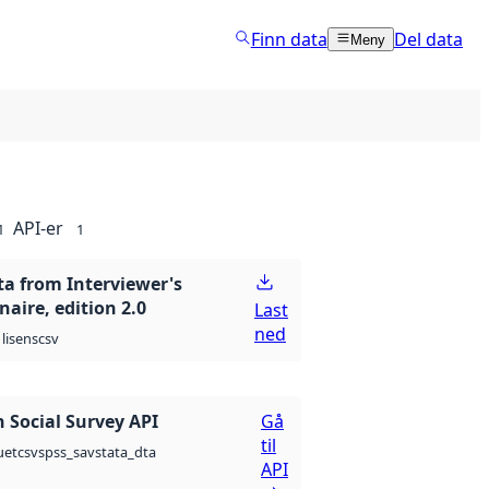
Finn data
Del data
Meny
API-er
1
1
ta from Interviewer's
aire, edition 2.0
Last
ned
csv
lisens
 Social Survey API
Gå
til
csv
spss_sav
stata_dta
uet
API