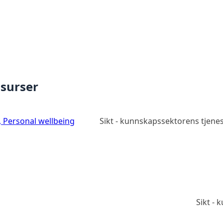
ssurser
e, Personal wellbeing
Sikt - kunnskapssektorens tjene
Sikt -