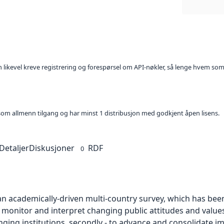
kan likevel kreve registrering og forespørsel om API-nøkler, så lenge hvem som
t som allmenn tilgang og har minst 1 distribusjon med godkjent åpen lisens.
Detaljer
Diskusjoner
RDF
0
an academically-driven multi-country survey, which has bee
- to monitor and interpret changing public attitudes and valu
nging institutions, secondly - to advance and consolidate 