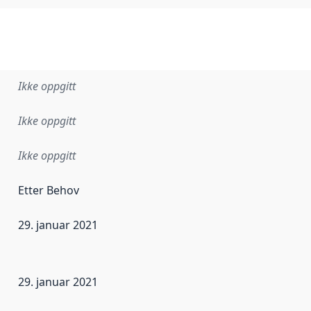
Ikke oppgitt
Ikke oppgitt
Ikke oppgitt
Etter Behov
29. januar 2021
ataene i dette datasettet første gang ble utgitt. Det kan ha
29. januar 2021