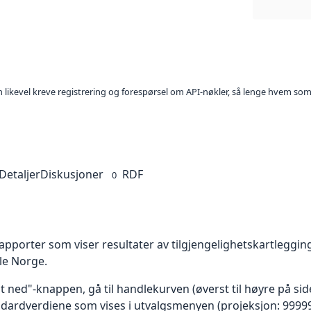
kan likevel kreve registrering og forespørsel om API-nøkler, så lenge hvem som
Detaljer
Diskusjoner
RDF
0
apporter som viser resultater av tilgjengelighetskartleggi
ele Norge.
st ned"-knappen, gå til handlekurven (øverst til høyre på si
ndardverdiene som vises i utvalgsmenyen (projeksjon: 99999 