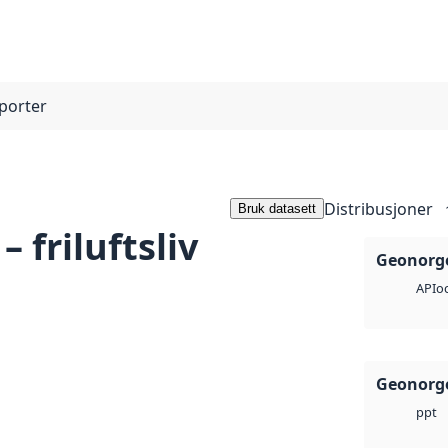
pporter
Distribusjoner
Bruk datasett
– friluftsliv
Geonorge
o
API
Geonorge
ppt