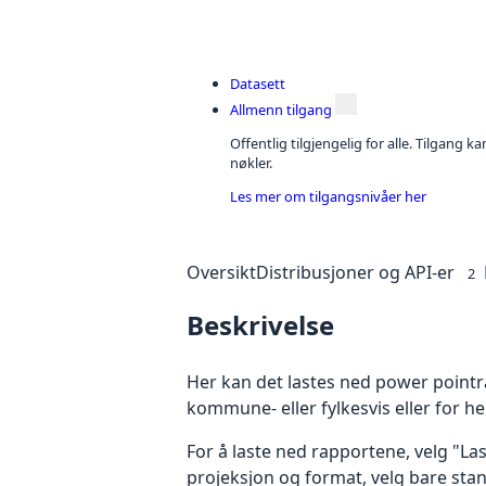
Datasett
Allmenn tilgang
Offentlig tilgjengelig for alle. Tilgang 
nøkler.
Les mer om tilgangsnivåer her
Oversikt
Distribusjoner og API-er
2
Beskrivelse
Her kan det lastes ned power pointr
kommune- eller fylkesvis eller for h
For å laste ned rapportene, velg "La
projeksjon og format, velg bare sta