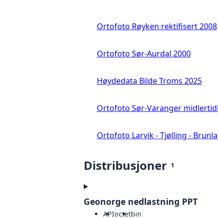
Ortofoto Røyken rektifisert 2008
Ortofoto Sør-Aurdal 2000
Høydedata Bilde Troms 2025
Ortofoto Sør-Varanger midlertid
Ortofoto Larvik - Tjølling - Brunl
Distribusjoner
1
Geonorge nedlastning PPT
API
octet
bin