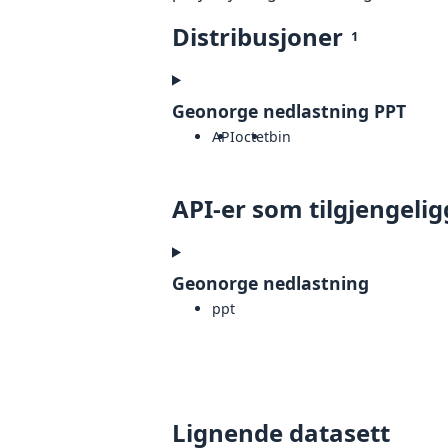
Distribusjoner
1
Geonorge nedlastning PPT
API
octet
bin
API-er som tilgjengelig
Geonorge nedlastning
ppt
Lignende datasett