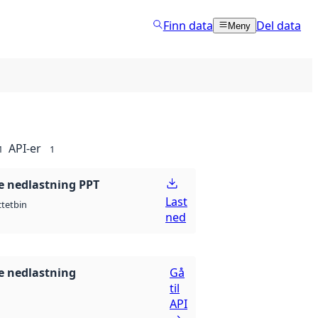
Finn data
Del data
Meny
API-er
1
1
 nedlastning PPT
Last
ctet
bin
ned
 nedlastning
Gå
til
API