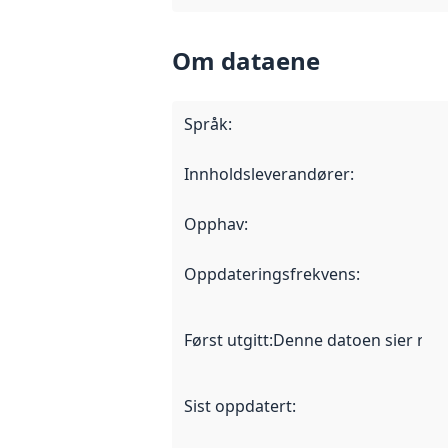
Om dataene
Språk
:
Innholdsleverandører
:
Opphav
:
Oppdateringsfrekvens
:
Først utgitt
:
Denne datoen sier når d
Sist oppdatert
: