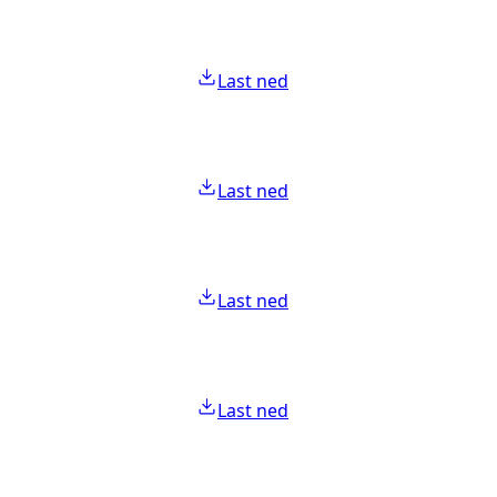
Last ned
Last ned
Last ned
Last ned