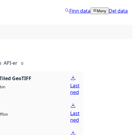
Finn data
Del data
Meny
API-er
8
0
Tiled GeoTIFF
Last
bin
ned
Last
bin
ff
ned