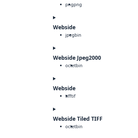
png
png
Webside
jpeg
bin
Webside Jpeg2000
octet
bin
Webside
tiff
tif
Webside Tiled TIFF
octet
bin