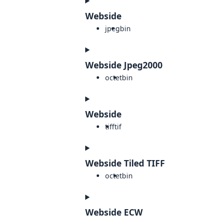
Webside
jpeg
bin
Webside Jpeg2000
octet
bin
Webside
tiff
tif
Webside Tiled TIFF
octet
bin
Webside ECW