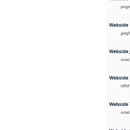
p
png
Webside
jpeg
Webside 
octet
Webside
tif
tiff
Webside 
octet