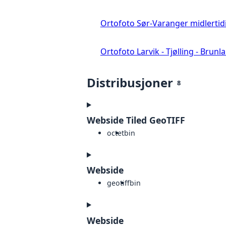
Ortofoto Sør-Varanger midlertid
Ortofoto Larvik - Tjølling - Brunl
Distribusjoner
8
Webside Tiled GeoTIFF
octet
bin
Webside
geotiff
bin
Webside