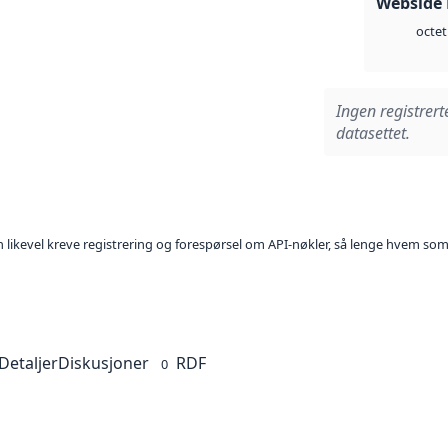
Webside
octet
Ingen registrert
datasettet.
kan likevel kreve registrering og forespørsel om API-nøkler, så lenge hvem som
Detaljer
Diskusjoner
RDF
0