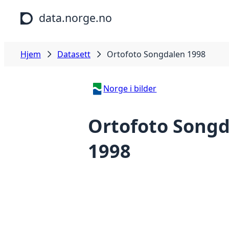
Hopp til hovedinnhold
data.norge.no
Hjem
Datasett
Ortofoto Songdalen 1998
Norge i bilder
Ortofoto Song
1998