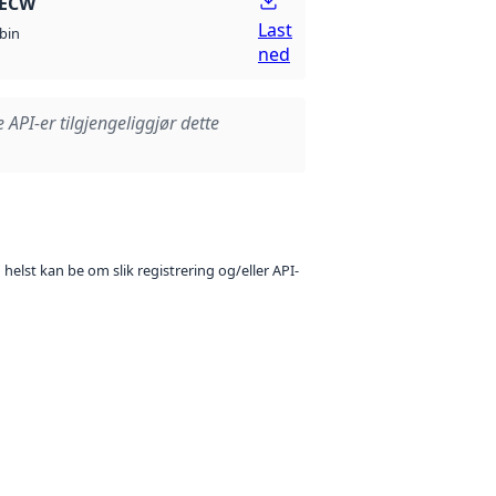
 ECW
Last
bin
ned
e API-er tilgjengeliggjør dette
 helst kan be om slik registrering og/eller API-