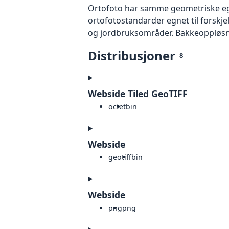
Ortofoto har samme geometriske egen
ortofotostandarder egnet til forskj
og jordbruksområder. Bakkeoppløsnin
Distribusjoner
8
Webside Tiled GeoTIFF
octet
bin
Webside
geotiff
bin
Webside
png
png