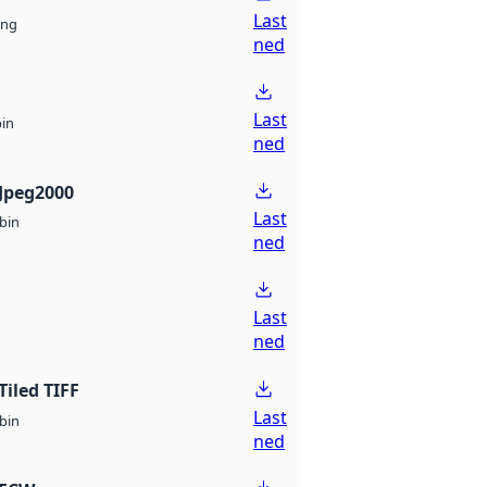
Last
ng
ned
Last
bin
ned
Jpeg2000
Last
bin
ned
Last
ned
Tiled TIFF
Last
bin
ned