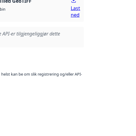
Tiled GeoTIFF
Last
bin
ned
e API-er tilgjengeliggjør dette
 helst kan be om slik registrering og/eller API-