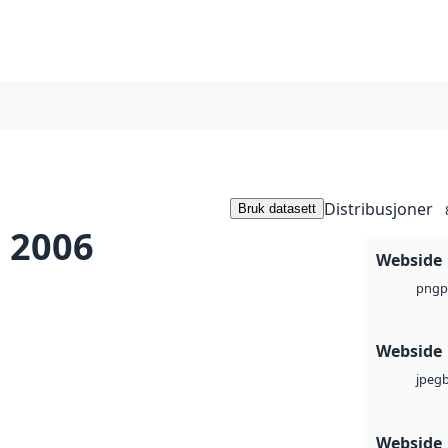
Distribusjoner
Bruk datasett
 2006
Webside
p
png
Webside
jpeg
Webside