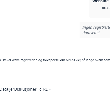
Webside 
octet
Ingen registrert
datasettet.
kan likevel kreve registrering og forespørsel om API-nøkler, så lenge hvem som
Detaljer
Diskusjoner
RDF
0