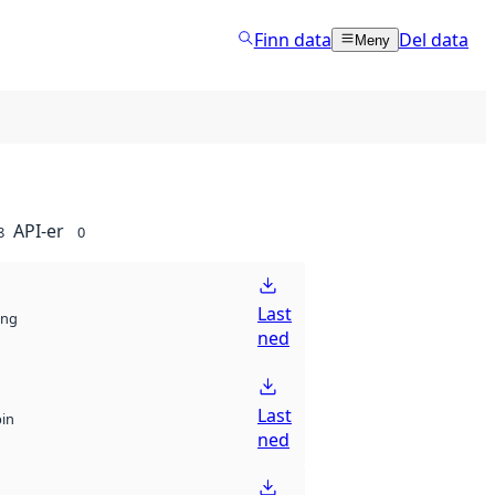
Finn data
Del data
Meny
API-er
8
0
Last
ng
ned
Last
bin
ned