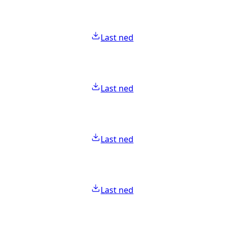
Last ned
Last ned
Last ned
Last ned