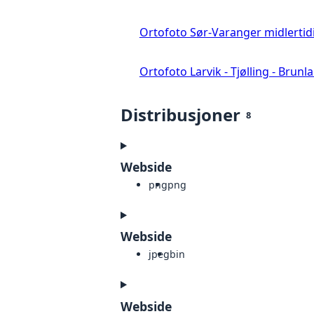
Ortofoto Sør-Varanger midlertid
Ortofoto Larvik - Tjølling - Brunl
Distribusjoner
8
Webside
png
png
Webside
jpeg
bin
Webside