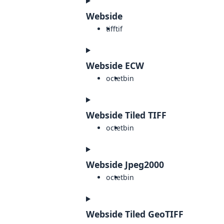
Webside
tiff
tif
Webside ECW
octet
bin
Webside Tiled TIFF
octet
bin
Webside Jpeg2000
octet
bin
Webside Tiled GeoTIFF