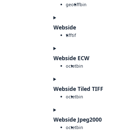
geotiff
bin
Webside
tiff
tif
Webside ECW
octet
bin
Webside Tiled TIFF
octet
bin
Webside Jpeg2000
octet
bin