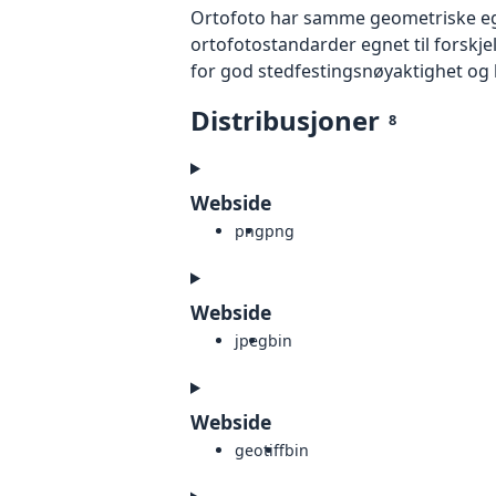
Ortofoto har samme geometriske egen
ortofotostandarder egnet til forskj
for god stedfestingsnøyaktighet og 
Distribusjoner
8
Webside
png
png
Webside
jpeg
bin
Webside
geotiff
bin