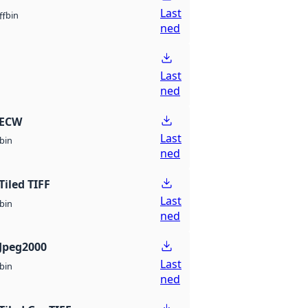
Last
bin
ff
ned
Last
ned
 ECW
Last
bin
ned
Tiled TIFF
Last
bin
ned
Jpeg2000
Last
bin
ned