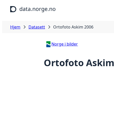
Hopp til hovedinnhold
data.norge.no
Hjem
Datasett
Ortofoto Askim 2006
Norge i bilder
Ortofoto Askim