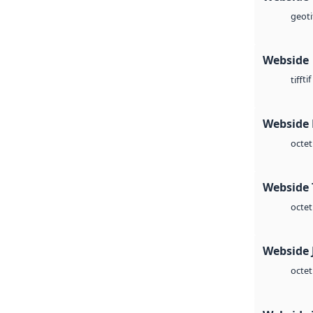
geoti
Webside
tif
tiff
Webside
octet
Webside 
octet
Webside 
octet