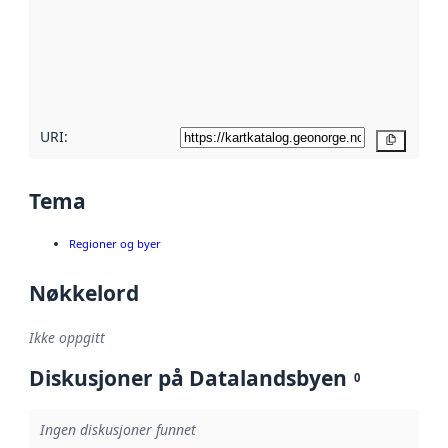
avmetadata.
Les mer om
metadatakvalitet
her
URI:
Kopier
Tema
Regioner og byer
Nøkkelord
Ikke oppgitt
Diskusjoner på Datalandsbyen
0
Ingen diskusjoner funnet