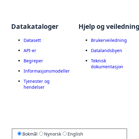
Datakataloger
Hjelp og veilednin
Datasett
Brukerveiledning
API-er
Datalandsbyen
Begreper
Teknisk
dokumentasjon
Informasjonsmodeller
Tjenester og
hendelser
Bokmål
Nynorsk
English