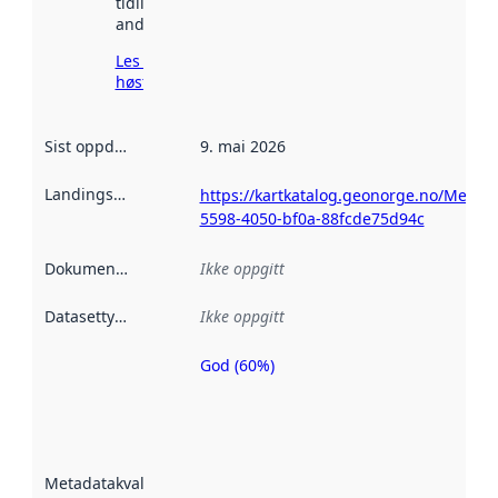
tidligere
andre steder.
Les mer om
høsting her
Sist oppdatert
:
9. mai 2026
Landingsside
:
https://kartkatalog.geonorge.no/Metad
5598-4050-bf0a-88fcde75d94c
Dokumentasjon
:
Ikke oppgitt
Datasettype
:
Ikke oppgitt
God (60%)
Metadatakvalitet
er en indikator
på hvor godt
datasettene er
beskrevet ved
Metadatakvalitet
:
hjelp