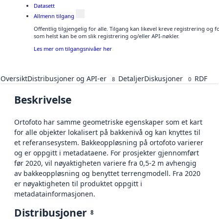
Datasett
Allmenn tilgang
Offentlig tilgjengelig for alle. Tilgang kan likevel kreve registrering og
som helst kan be om slik registrering og/eller API-nøkler.
Les mer om tilgangsnivåer her
Oversikt
Distribusjoner og API-er
Detaljer
Diskusjoner
RDF
8
0
Beskrivelse
Ortofoto har samme geometriske egenskaper som et kart
for alle objekter lokalisert på bakkenivå og kan knyttes til
et referansesystem. Bakkeoppløsning på ortofoto varierer
og er oppgitt i metadataene. For prosjekter gjennomført
før 2020, vil nøyaktigheten variere fra 0,5-2 m avhengig
av bakkeoppløsning og benyttet terrengmodell. Fra 2020
er nøyaktigheten til produktet oppgitt i
metadatainformasjonen.
Distribusjoner
8