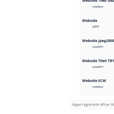
Webside Tiled Ge
bin
octet
Webside
tif
tiff
Webside Jpeg200
bin
octet
Webside Tiled TIF
bin
octet
Webside ECW
bin
octet
Ingen registrerte API-er ti