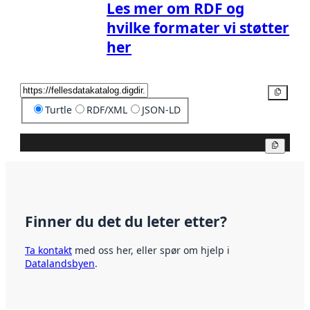
Les mer om RDF og
hvilke formater vi støtter
her
Kopier
Turtle
RDF/XML
JSON-LD
Kopier
Finner du det du leter etter?
Ta kontakt
med oss her, eller spør om hjelp i
Datalandsbyen
.