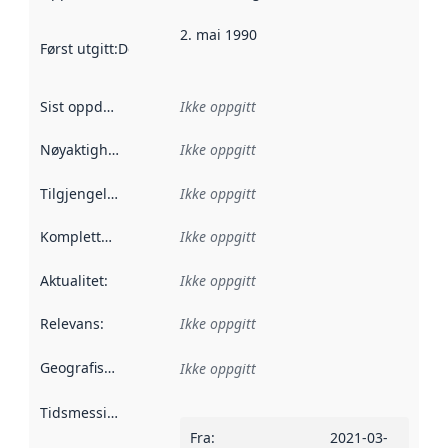
2. mai 1990
Først utgitt
:
Denne datoen sier når dataene i dette datasettet 
Sist oppdatert
:
Ikke oppgitt
Nøyaktighet
:
Ikke oppgitt
Tilgjengelighet
:
Ikke oppgitt
Kompletthet
:
Ikke oppgitt
Aktualitet
:
Ikke oppgitt
Relevans
:
Ikke oppgitt
Geografisk avgrensning
:
Ikke oppgitt
Tidsmessig avgrensning
:
Fra
:
2021-03-