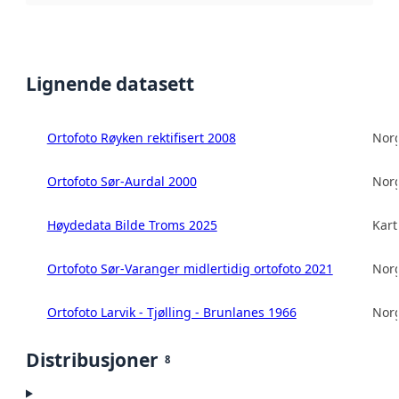
Lignende datasett
Ortofoto Røyken rektifisert 2008
Norg
Ortofoto Sør-Aurdal 2000
Norg
Høydedata Bilde Troms 2025
Kart
Ortofoto Sør-Varanger midlertidig ortofoto 2021
Norg
Ortofoto Larvik - Tjølling - Brunlanes 1966
Norg
Distribusjoner
8