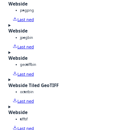
Webside
png
png
Last ned
Webside
jpeg
bin
Last ned
Webside
geotiff
bin
Last ned
Webside Tiled GeoTIFF
octet
bin
Last ned
Webside
tiff
tif
Last ned