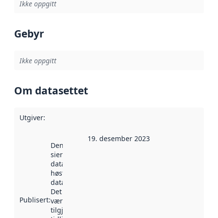
Ikke oppgitt
Gebyr
Ikke oppgitt
Om datasettet
Utgiver
:
19. desember 2023
Denne datoen
sier når
datasettet ble
høstet av
data.norge.no.
Det kan ha
Publisert
:
vært
tilgjengelig