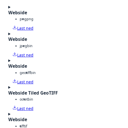
Webside
png
png
Last ned
Webside
jpeg
bin
Last ned
Webside
geotiff
bin
Last ned
Webside Tiled GeoTIFF
octet
bin
Last ned
Webside
tiff
tif