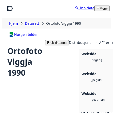
Hopp til hovedinnhold
Finn data
Meny
Hjem
Datasett
Ortofoto Viggja 1990
Norge i bilder
Distribusjoner
API-er
Bruk datasett
8
Ortofoto
Webside
Viggja
png
png
1990
Webside
bin
jpeg
Webside
bin
geotiff