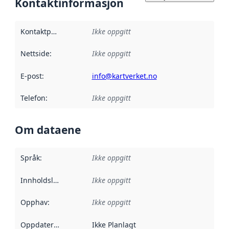
Kontaktinformasjon
Kontaktpunkt
:
Ikke oppgitt
Nettside
:
Ikke oppgitt
E-post
:
info@kartverket.no
Telefon
:
Ikke oppgitt
Om dataene
Språk
:
Ikke oppgitt
Innholdsleverandører
Ikke oppgitt
:
Opphav
:
Ikke oppgitt
Oppdateringsfrekvens
Ikke Planlagt
: