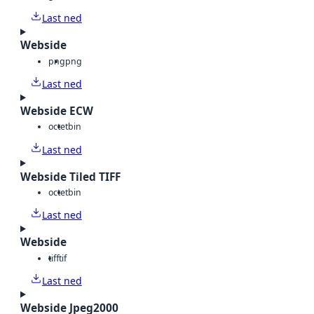
Last ned
Webside
png
png
Last ned
Webside ECW
octet
bin
Last ned
Webside Tiled TIFF
octet
bin
Last ned
Webside
tiff
tif
Last ned
Webside Jpeg2000