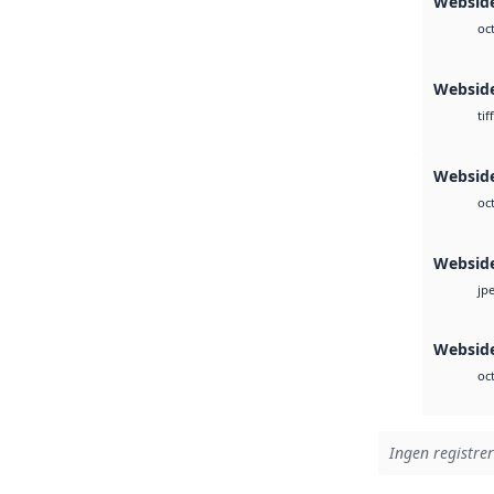
Webside
oc
Websid
tiff
Websid
oc
Websid
jp
Webside
oc
Ingen registrer