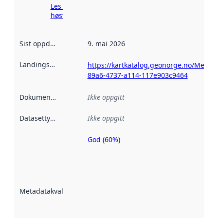
Les mer om
høsting her
Sist oppdatert
:
9. mai 2026
Landingsside
:
https://kartkatalog.geonorge.no/Metad
89a6-4737-a114-117e903c9464
Dokumentasjon
:
Ikke oppgitt
Datasettype
:
Ikke oppgitt
God (60%)
Metadatakvalitet
er en indikator
på hvor godt
datasettene er
beskrevet ved
Metadatakvalitet
:
hjelp
avmetadata.
Les mer om