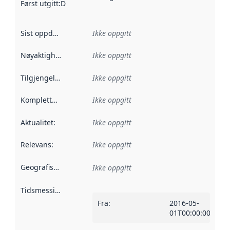
Først utgitt
:
Denne datoen sier når dataene i dette datasettet 
Sist oppdatert
:
Ikke oppgitt
Nøyaktighet
:
Ikke oppgitt
Tilgjengelighet
:
Ikke oppgitt
Kompletthet
:
Ikke oppgitt
Aktualitet
:
Ikke oppgitt
Relevans
:
Ikke oppgitt
Geografisk avgrensning
:
Ikke oppgitt
Tidsmessig avgrensning
:
Fra
:
2016-05-
01T00:00:00Z