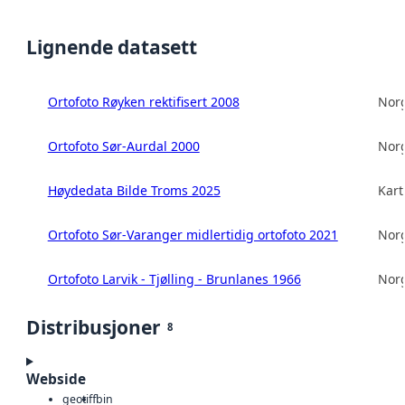
Lignende datasett
Ortofoto Røyken rektifisert 2008
Norg
Ortofoto Sør-Aurdal 2000
Norg
Høydedata Bilde Troms 2025
Kart
Ortofoto Sør-Varanger midlertidig ortofoto 2021
Norg
Ortofoto Larvik - Tjølling - Brunlanes 1966
Norg
Distribusjoner
8
Webside
geotiff
bin