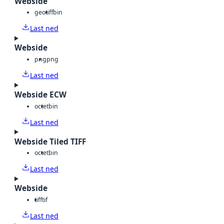
Webside
geotiff
bin
Last ned
Webside
png
png
Last ned
Webside ECW
octet
bin
Last ned
Webside Tiled TIFF
octet
bin
Last ned
Webside
tiff
tif
Last ned