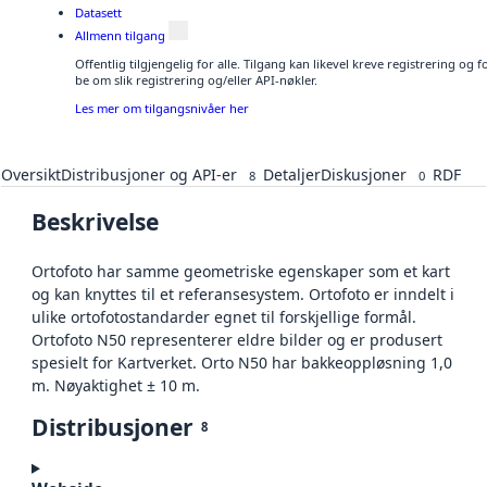
Datasett
Allmenn tilgang
Offentlig tilgjengelig for alle. Tilgang kan likevel kreve registrering o
be om slik registrering og/eller API-nøkler.
Les mer om tilgangsnivåer her
Oversikt
Distribusjoner og API-er
Detaljer
Diskusjoner
RDF
8
0
Beskrivelse
Ortofoto har samme geometriske egenskaper som et kart
og kan knyttes til et referansesystem. Ortofoto er inndelt i
ulike ortofotostandarder egnet til forskjellige formål.
Ortofoto N50 representerer eldre bilder og er produsert
spesielt for Kartverket. Orto N50 har bakkeoppløsning 1,0
m. Nøyaktighet ± 10 m.
Distribusjoner
8