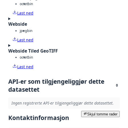
octet
bin
Last ned
Webside
jpeg
bin
Last ned
Webside Tiled GeoTIFF
octet
bin
Last ned
API-er som tilgjengeliggjør dette
0
datasettet
Ingen registrerte API-er tilgjengeliggjør dette datasettet.
Skjul tomme rader
Kontaktinformasjon