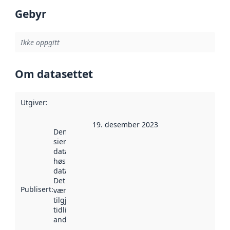
Gebyr
Ikke oppgitt
Om datasettet
Utgiver
:
19. desember 2023
Denne datoen
sier når
datasettet ble
høstet av
data.norge.no.
Det kan ha
Publisert
:
vært
tilgjengelig
tidligere
andre steder.