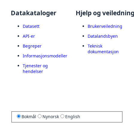
Datakataloger
Hjelp og veilednin
Datasett
Brukerveiledning
API-er
Datalandsbyen
Begreper
Teknisk
dokumentasjon
Informasjonsmodeller
Tjenester og
hendelser
Bokmål
Nynorsk
English