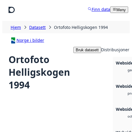
Hopp til hovedinnhold
Finn data
Meny
Hjem
Datasett
Ortofoto Helligskogen 1994
Norge i bilder
Distribusjoner
Bruk datasett
Ortofoto
Websid
Helligskogen
geo
1994
Websid
pn
Websid
oc