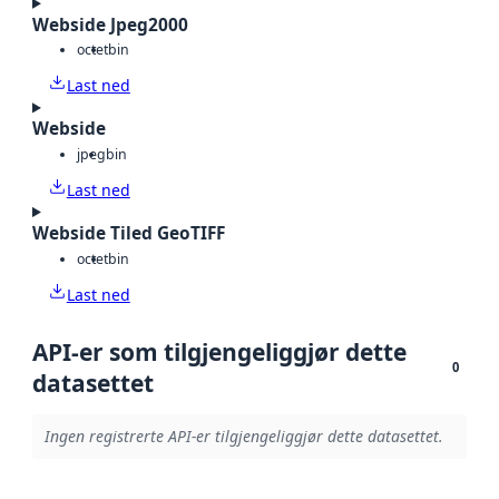
Webside Jpeg2000
octet
bin
Last ned
Webside
jpeg
bin
Last ned
Webside Tiled GeoTIFF
octet
bin
Last ned
API-er som tilgjengeliggjør dette
0
datasettet
Ingen registrerte API-er tilgjengeliggjør dette datasettet.