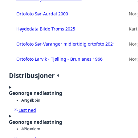
Ortofoto Sør-Aurdal 2000
Norg
Høydedata Bilde Troms 2025
Kart
Ortofoto Sør-Varanger midlertidig ortofoto 2021
Norg
Ortofoto Larvik - Tjølling - Brunlanes 1966
Norg
Distribusjoner
4
Geonorge nedlastning
API
gdb
bin
Last ned
Geonorge nedlastning
API
gml
gml