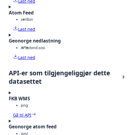
Last ned
Atom Feed
xml
bin
Last ned
Geonorge nedlastning
API
txt
vnd.sosi
Last ned
API-er som tilgjengeliggjør dette
3
datasettet
FKB WMS
png
Gå til API
Geonorge atom feed
gml