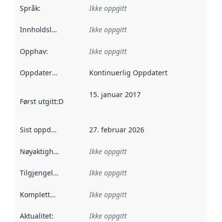
Språk
:
Ikke oppgitt
Innholdsleverandører
Ikke oppgitt
:
Opphav
:
Ikke oppgitt
Oppdateringsfrekvens
Kontinuerlig Oppdatert
:
15. januar 2017
Først utgitt
:
Denne datoen sier når dataene i dette datasettet 
Sist oppdatert
:
27. februar 2026
Nøyaktighet
:
Ikke oppgitt
Tilgjengelighet
:
Ikke oppgitt
Kompletthet
:
Ikke oppgitt
Aktualitet
:
Ikke oppgitt