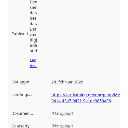
Denne datoen
sier når
datasettet ble
høstet av
data.norge.no.
Det kan ha
Publisert
:
vært
tilgjengelig
tidligere
andre steder.
Les mer om
høsting her
Sist oppdatert
:
28. februar 2026
Landingsside
:
https://kartkatalog.geonorge.no/Metad
9414-43a7-9421-9a1de9850a96
Dokumentasjon
:
Ikke oppgitt
Datasettype
:
Ikke oppgitt