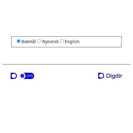
Bokmål
Nynorsk
English
en tjeneste fra