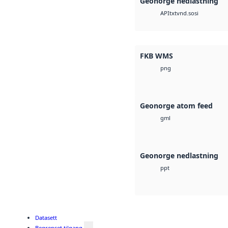
Geonorge nedlastning
txt
vnd.sosi
API
FKB WMS
png
Geonorge atom feed
gml
Geonorge nedlastning
ppt
Datasett
Begrenset tilgang