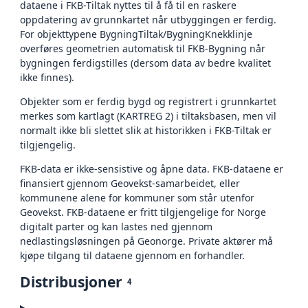
dataene i FKB-Tiltak nyttes til å få til en raskere
oppdatering av grunnkartet når utbyggingen er ferdig.
For objekttypene BygningTiltak/BygningKnekklinje
overføres geometrien automatisk til FKB-Bygning når
bygningen ferdigstilles (dersom data av bedre kvalitet
ikke finnes).
Objekter som er ferdig bygd og registrert i grunnkartet
merkes som kartlagt (KARTREG 2) i tiltaksbasen, men vil
normalt ikke bli slettet slik at historikken i FKB-Tiltak er
tilgjengelig.
FKB-data er ikke-sensistive og åpne data. FKB-dataene er
finansiert gjennom Geovekst-samarbeidet, eller
kommunene alene for kommuner som står utenfor
Geovekst. FKB-dataene er fritt tilgjengelige for Norge
digitalt parter og kan lastes ned gjennom
nedlastingsløsningen på Geonorge. Private aktører må
kjøpe tilgang til dataene gjennom en forhandler.
Distribusjoner
4