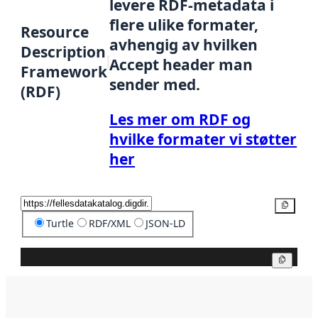
levere RDF-metadata i
flere ulike formater,
Resource
avhengig av hvilken
Description
Accept header man
Framework
sender med.
(RDF)
Les mer om RDF og
hvilke formater vi støtter
her
Kopier
Turtle
RDF/XML
JSON-LD
Kopier