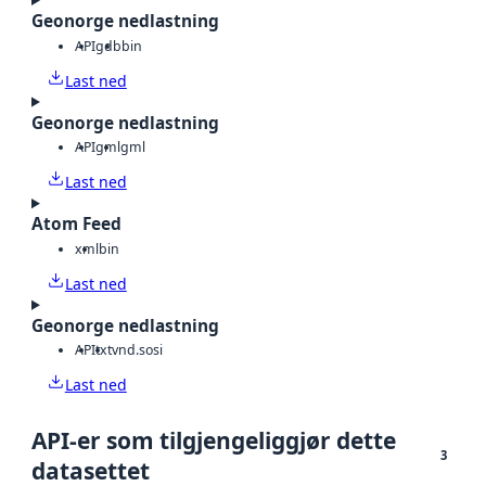
Geonorge nedlastning
API
gdb
bin
Last ned
Geonorge nedlastning
API
gml
gml
Last ned
Atom Feed
xml
bin
Last ned
Geonorge nedlastning
API
txt
vnd.sosi
Last ned
API-er som tilgjengeliggjør dette
3
datasettet