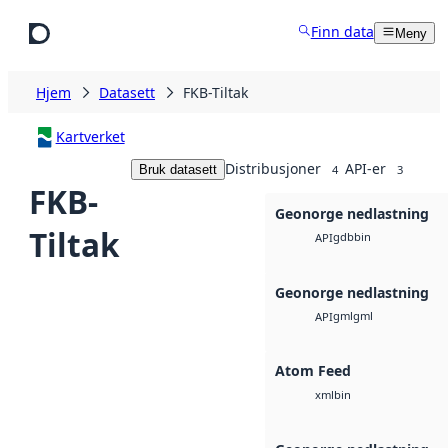
Hopp til hovedinnhold
Finn data
Meny
Hjem
Datasett
FKB-Tiltak
Kartverket
Distribusjoner
API-er
Bruk datasett
4
3
FKB-
Geonorge nedlastning
Tiltak
gdb
bin
API
Geonorge nedlastning
gml
gml
API
Atom Feed
bin
xml