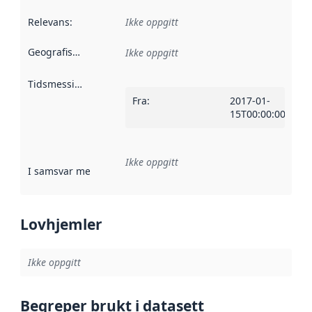
Relevans
:
Ikke oppgitt
Geografisk avgrensning
:
Ikke oppgitt
Tidsmessig avgrensning
:
Fra
:
2017-01-
15T00:00:00Z
Ikke oppgitt
I samsvar med
:
Referanse til en implementasjonsregel eller a
Lovhjemler
Ikke oppgitt
Begreper brukt i datasett