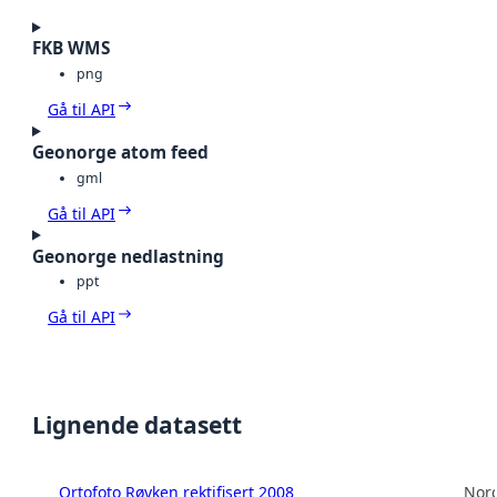
FKB WMS
png
Gå til API
Geonorge atom feed
gml
Gå til API
Geonorge nedlastning
ppt
Gå til API
Lignende datasett
Ortofoto Røyken rektifisert 2008
Norg