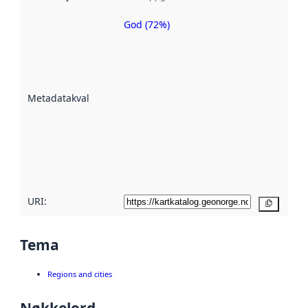
God (72%)
Metadatakvalitet
er en indikator
på hvor godt
datasettene er
beskrevet ved
Metadatakvalitet
:
hjelp
avmetadata.
Les mer om
metadatakvalitet
her
URI:
Kopier
Tema
Regions and cities