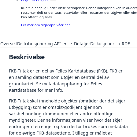
Kun tilgjengelig under visse betingelser. Denne kategorien kan inkluder
ressurser delt under taushetsavtaler, eller ressurser der utgiver eller e
kan offentliggjøres.
Les mer om tilgangsnivåer her
Oversikt
Distribusjoner og API-er
Detaljer
Diskusjoner
RDF
7
0
Beskrivelse
FKB-Tiltak er en del av Felles Kartdatabase (FKB). FKB er
en samling datasett som utgjør en sentral del av
grunnkartet. Se metadataoppføring for Felles
Kartdatabase for mer info.
FKB-Tiltak skal inneholde objekter (områder der det skjer
utbygging) som er omsøkt/godkjent gjennom
saksbehandling i kommunen eller andre offentlige
myndigheter. Denne informasjonen viser hvor det skjer
endringer i terrenget og kan derfor brukes som metadata
for de øvrige FKB-datasettene. I tillegg er målet at