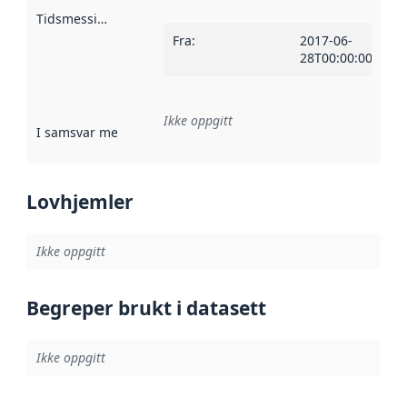
Tidsmessig avgrensning
:
Fra
:
2017-06-
28T00:00:00Z
Ikke oppgitt
I samsvar med
:
Referanse til en implementasjonsregel eller a
Lovhjemler
Ikke oppgitt
Begreper brukt i datasett
Ikke oppgitt