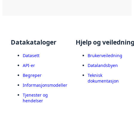
Datakataloger
Hjelp og veilednin
Datasett
Brukerveiledning
API-er
Datalandsbyen
Begreper
Teknisk
dokumentasjon
Informasjonsmodeller
Tjenester og
hendelser