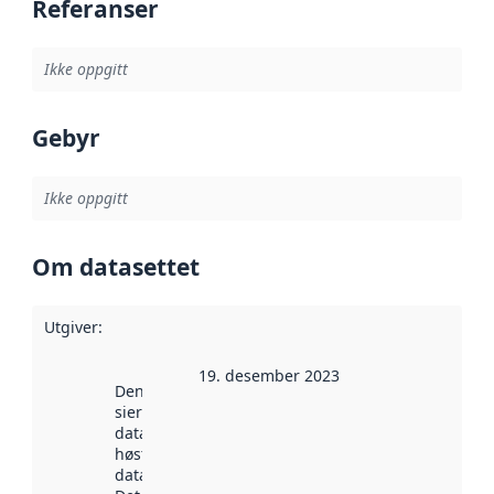
Referanser
Ikke oppgitt
Gebyr
Ikke oppgitt
Om datasettet
Utgiver
:
19. desember 2023
Denne datoen
sier når
datasettet ble
høstet av
data.norge.no.