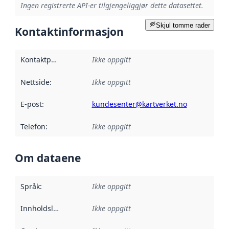
Ingen registrerte API-er tilgjengeliggjør dette datasettet.
Skjul tomme rader
Kontaktinformasjon
Kontaktpunkt
:
Ikke oppgitt
Nettside
:
Ikke oppgitt
E-post
:
kundesenter@kartverket.no
Telefon
:
Ikke oppgitt
Om dataene
Språk
:
Ikke oppgitt
Innholdsleverandører
Ikke oppgitt
: