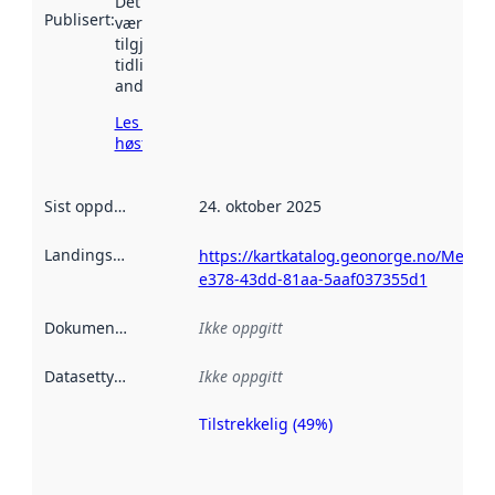
Det kan ha
Publisert
:
vært
tilgjengelig
tidligere
andre steder.
Les mer om
høsting her
Sist oppdatert
:
24. oktober 2025
Landingsside
:
https://kartkatalog.geonorge.no/Metad
e378-43dd-81aa-5aaf037355d1
Dokumentasjon
:
Ikke oppgitt
Datasettype
:
Ikke oppgitt
Tilstrekkelig (49%)
Metadatakvalitet
er en indikator
på hvor godt