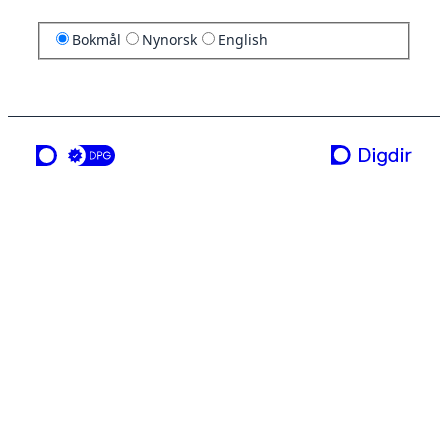
Bokmål
Nynorsk
English
en tjeneste fra