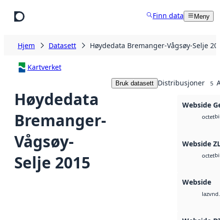
Hopp til hovedinnhold
Finn data
Meny
Hjem
Datasett
Høydedata Bremanger-Vågsøy-Selje 20
Kartverket
Distribusjoner
A
Bruk datasett
5
Høydedata
Webside G
Bremanger-
b
octet
Vågsøy-
Webside Z
b
Selje 2015
octet
Webside
vnd.
laz