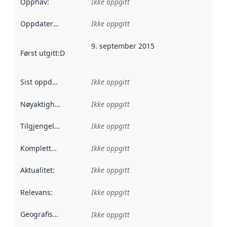
Opphav
:
Ikke oppgitt
Oppdateringsfrekvens
Ikke oppgitt
:
9. september 2015
Først utgitt
:
Denne datoen sier når dataene i dette datasettet 
Sist oppdatert
:
Ikke oppgitt
Nøyaktighet
:
Ikke oppgitt
Tilgjengelighet
:
Ikke oppgitt
Kompletthet
:
Ikke oppgitt
Aktualitet
:
Ikke oppgitt
Relevans
:
Ikke oppgitt
Geografisk avgrensning
:
Ikke oppgitt