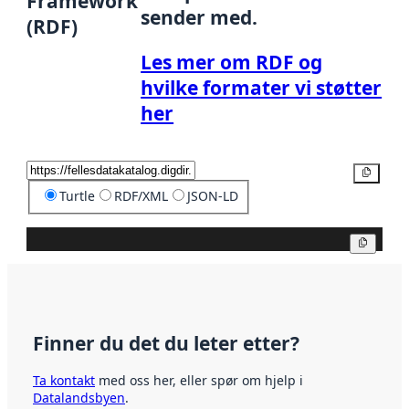
Framework
sender med.
(RDF)
Les mer om RDF og
hvilke formater vi støtter
her
Kopier
Turtle
RDF/XML
JSON-LD
Kopier
Finner du det du leter etter?
Ta kontakt
med oss her, eller spør om hjelp i
Datalandsbyen
.