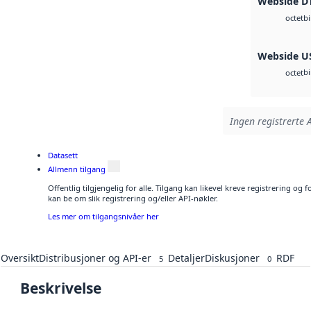
Webside D
b
octet
Webside U
b
octet
Ingen registrerte A
Datasett
Allmenn tilgang
Offentlig tilgjengelig for alle. Tilgang kan likevel kreve registrering o
kan be om slik registrering og/eller API-nøkler.
Les mer om tilgangsnivåer her
Oversikt
Distribusjoner og API-er
Detaljer
Diskusjoner
RDF
5
0
Beskrivelse