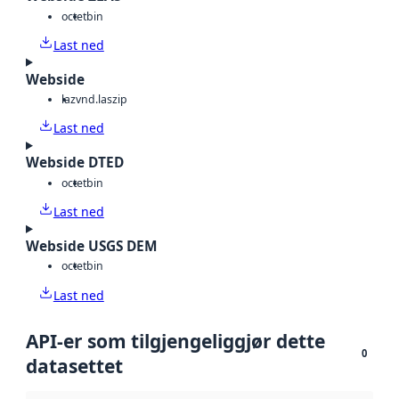
octet
bin
Last ned
Webside
laz
vnd.laszip
Last ned
Webside DTED
octet
bin
Last ned
Webside USGS DEM
octet
bin
Last ned
API-er som tilgjengeliggjør dette
0
datasettet