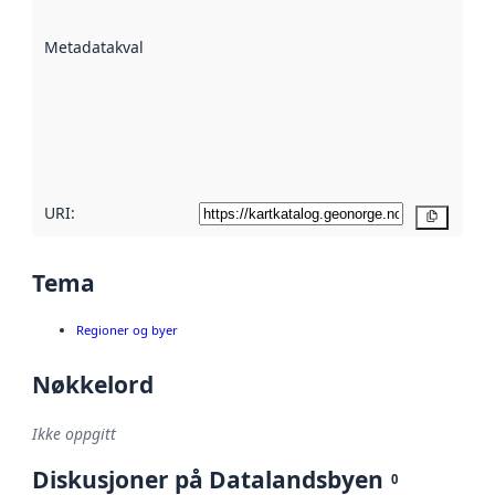
datasettene er
beskrevet ved
Metadatakvalitet
:
hjelp
avmetadata.
Les mer om
metadatakvalitet
her
URI:
Kopier
Tema
Regioner og byer
Nøkkelord
Ikke oppgitt
Diskusjoner på Datalandsbyen
0