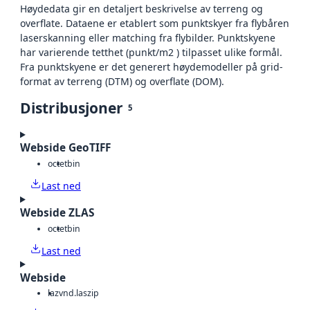
Høydedata gir en detaljert beskrivelse av terreng og
overflate. Dataene er etablert som punktskyer fra flybåren
laserskanning eller matching fra flybilder. Punktskyene
har varierende tetthet (punkt/m2 ) tilpasset ulike formål.
Fra punktskyene er det generert høydemodeller på grid-
format av terreng (DTM) og overflate (DOM).
Distribusjoner
5
Webside GeoTIFF
octet
bin
Last ned
Webside ZLAS
octet
bin
Last ned
Webside
laz
vnd.laszip