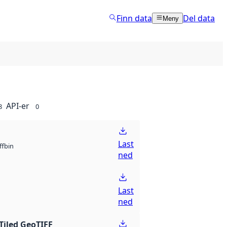
Finn data
Del data
Meny
API-er
8
0
Last
bin
ff
ned
Last
ned
Tiled GeoTIFF