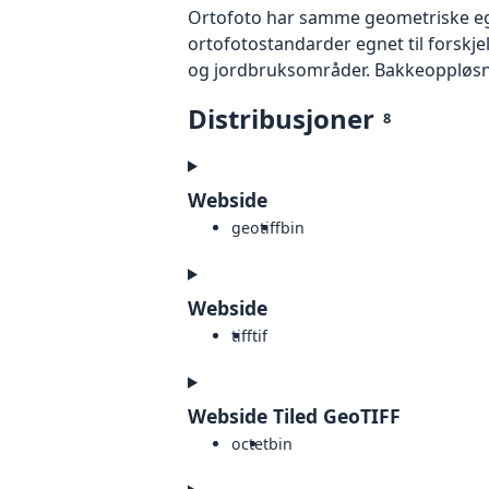
Ortofoto har samme geometriske egen
ortofotostandarder egnet til forskj
og jordbruksområder. Bakkeoppløsnin
Distribusjoner
8
Webside
geotiff
bin
Webside
tiff
tif
Webside Tiled GeoTIFF
octet
bin