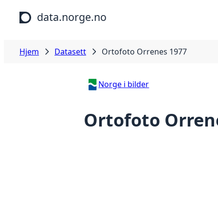
Hopp til hovedinnhold
data.norge.no
Hjem
Datasett
Ortofoto Orrenes 1977
Norge i bilder
Ortofoto Orren