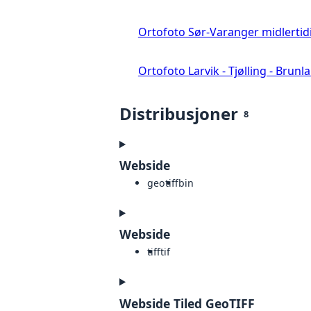
Ortofoto Sør-Varanger midlertid
Ortofoto Larvik - Tjølling - Brunl
Distribusjoner
8
Webside
geotiff
bin
Webside
tiff
tif
Webside Tiled GeoTIFF