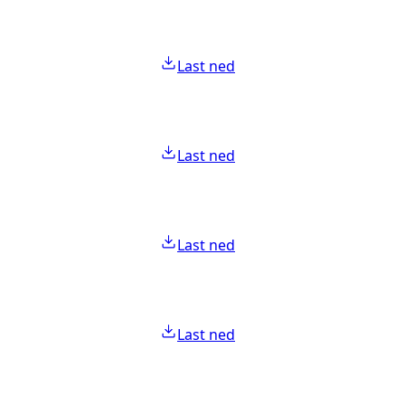
Last ned
Last ned
Last ned
Last ned