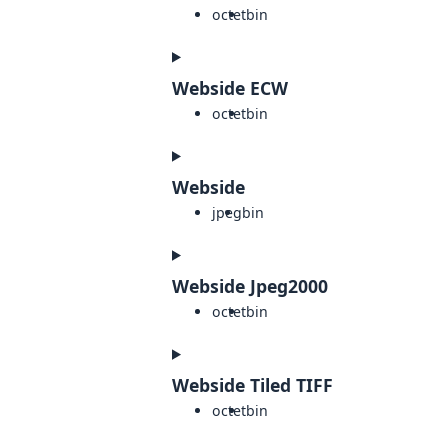
octet
bin
Webside ECW
octet
bin
Webside
jpeg
bin
Webside Jpeg2000
octet
bin
Webside Tiled TIFF
octet
bin