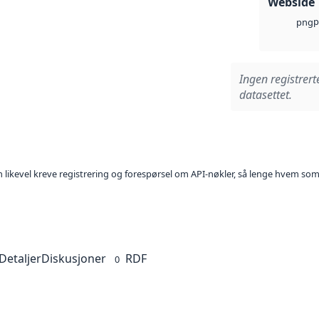
Webside
p
png
Ingen registrert
datasettet.
kan likevel kreve registrering og forespørsel om API-nøkler, så lenge hvem som
Detaljer
Diskusjoner
RDF
0