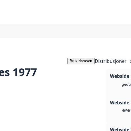
Distribusjoner
Bruk datasett
es 1977
Webside
geoti
Webside
tif
tiff
Webside 