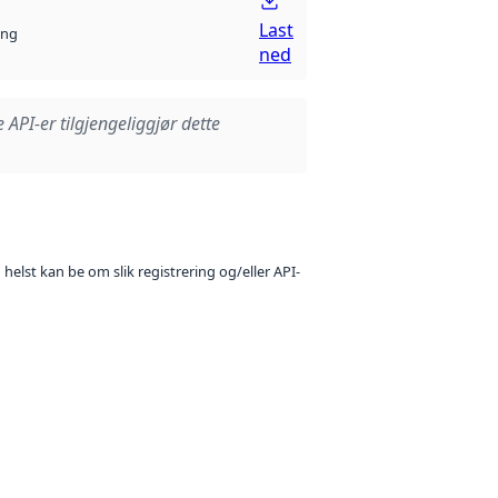
Last
ng
ned
e API-er tilgjengeliggjør dette
 helst kan be om slik registrering og/eller API-