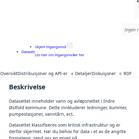
I
Ingen r
Ukjent tilgangsnivå
Datasett
Les mer om tilgangsnivåer her
Oversikt
Distribusjoner og API-er
Detaljer
Diskusjoner
RDF
4
0
Beskrivelse
Datasettet inneholder vann og avløpsnettet i Indre
Østfold kommune. Dette innkluderer ledninger, kummer,
pumpestasjoner, vanntårn, ect.
Datasettet klassifiseres som kritisk infrastruktur og er
derfor skjermet. Har du behov for data i et av de angitte
formatene, send oss en epost på