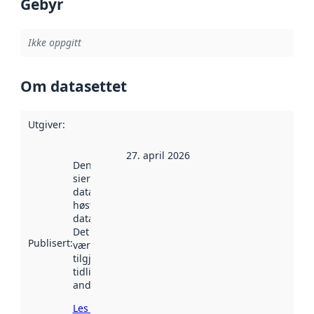
Gebyr
Ikke oppgitt
Om datasettet
Utgiver
:
27. april 2026
Denne datoen
sier når
datasettet ble
høstet av
data.norge.no.
Det kan ha
Publisert
:
vært
tilgjengelig
tidligere
andre steder.
Les mer om