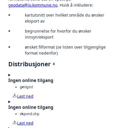
geodata@io.kommune.no
. Husk å inkludere:
kartutsnitt over hvilket område du ønsker
eksport av
begrunnelse for hvorfor du ønsker
innsyn/eksport
ønsket filformat (se listen over tilgjenglige
format nedenfor)
Distribusjoner
4
Ingen online tilgang
gml
gml
Last ned
Ingen online tilgang
shp
vnd.shp
Last ned