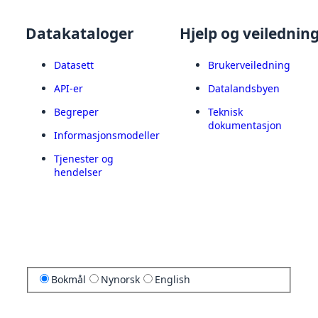
Datakataloger
Hjelp og veilednin
Datasett
Brukerveiledning
API-er
Datalandsbyen
Begreper
Teknisk
dokumentasjon
Informasjonsmodeller
Tjenester og
hendelser
Bokmål
Nynorsk
English