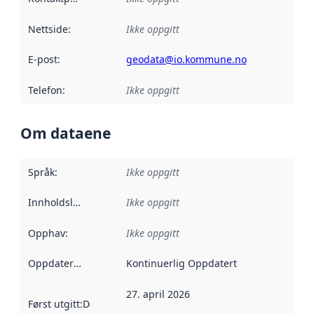
Nettside
:
Ikke oppgitt
E-post
:
geodata@io.kommune.no
Telefon
:
Ikke oppgitt
Om dataene
Språk
:
Ikke oppgitt
Innholdsleverandører
Ikke oppgitt
:
Opphav
:
Ikke oppgitt
Oppdateringsfrekvens
Kontinuerlig Oppdatert
:
27. april 2026
Først utgitt
:
Denne datoen sier når dataene i dette datasettet 