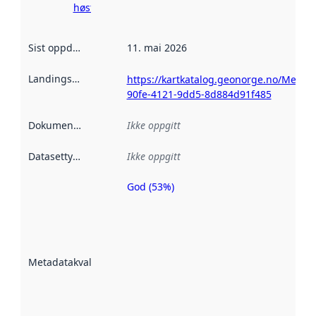
høsting her
Sist oppdatert
:
11. mai 2026
Landingsside
:
https://kartkatalog.geonorge.no/Metad
90fe-4121-9dd5-8d884d91f485
Dokumentasjon
:
Ikke oppgitt
Datasettype
:
Ikke oppgitt
God (53%)
Metadatakvalitet
er en indikator
på hvor godt
datasettene er
beskrevet ved
Metadatakvalitet
:
hjelp
avmetadata.
Les mer om
metadatakvalitet