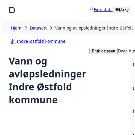
Hopp til hovedinnhold
Finn data
Meny
Hjem
Datasett
Vann og avløpsledninger Indre Østfo
Indre Østfold kommune
Distribu
Bruk datasett
Vann og
I
avløpsledninger
Indre Østfold
I
kommune