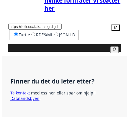
hvilke formater vi støtter
her
Kopier
Turtle
RDF/XML
JSON-LD
Kopier
Finner du det du leter etter?
Ta kontakt
med oss her, eller spør om hjelp i
Datalandsbyen
.