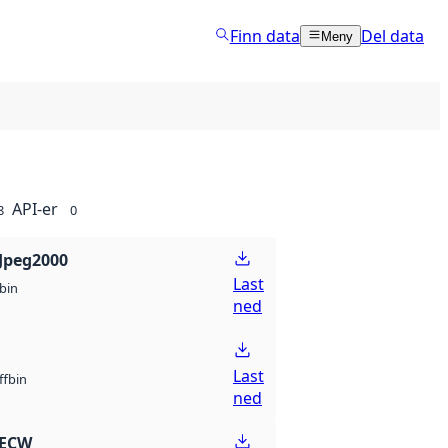
Finn data
Del data
Meny
API-er
8
0
Jpeg2000
Last
bin
ned
Last
bin
ff
ned
 ECW