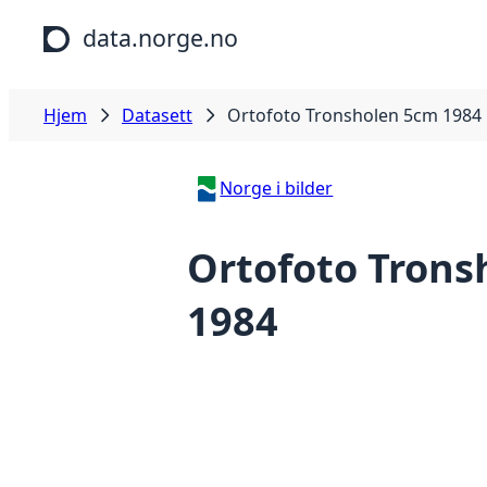
Hopp til hovedinnhold
data.norge.no
Hjem
Datasett
Ortofoto Tronsholen 5cm 1984
Norge i bilder
Ortofoto Trons
1984