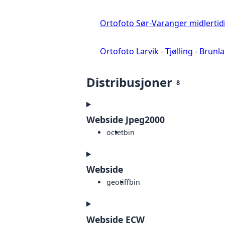
Ortofoto Sør-Varanger midlertid
Ortofoto Larvik - Tjølling - Brunl
Distribusjoner
8
Webside Jpeg2000
octet
bin
Webside
geotiff
bin
Webside ECW