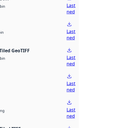
Last
bin
ned
Last
bin
ned
Tiled GeoTIFF
Last
bin
ned
Last
ned
Last
ng
ned