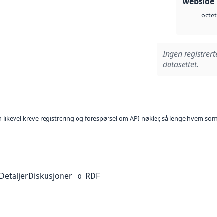
Webside 
octet
Ingen registrert
datasettet.
kan likevel kreve registrering og forespørsel om API-nøkler, så lenge hvem som
Detaljer
Diskusjoner
RDF
0