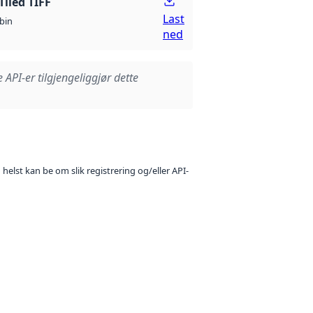
Tiled TIFF
Last
bin
ned
e API-er tilgjengeliggjør dette
 helst kan be om slik registrering og/eller API-