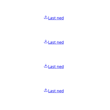
Last ned
Last ned
Last ned
Last ned