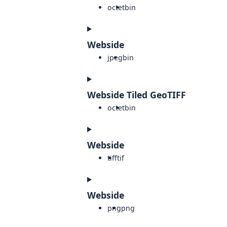
octet
bin
Webside
jpeg
bin
Webside Tiled GeoTIFF
octet
bin
Webside
tiff
tif
Webside
png
png