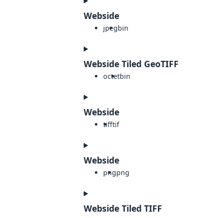
Webside
jpeg
bin
Webside Tiled GeoTIFF
octet
bin
Webside
tiff
tif
Webside
png
png
Webside Tiled TIFF