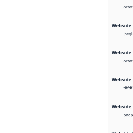
octet
Webside
jpeg
Webside 
octet
Webside
tif
tiff
Webside
p
png