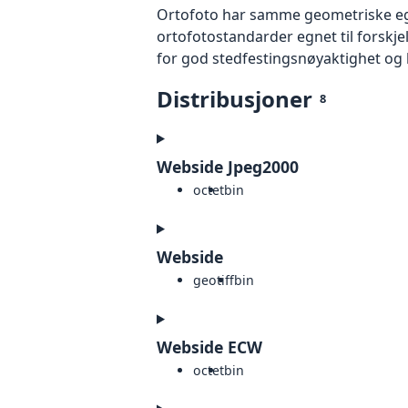
Ortofoto har samme geometriske egen
ortofotostandarder egnet til forskj
for god stedfestingsnøyaktighet og 
Distribusjoner
8
Webside Jpeg2000
octet
bin
Webside
geotiff
bin
Webside ECW
octet
bin