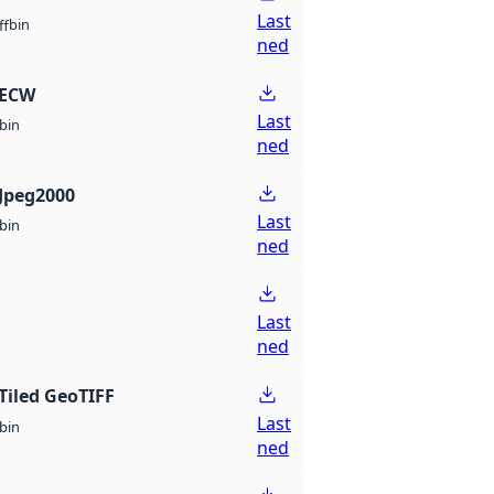
Last
bin
ff
ned
 ECW
Last
bin
ned
Jpeg2000
Last
bin
ned
Last
ned
Tiled GeoTIFF
Last
bin
ned