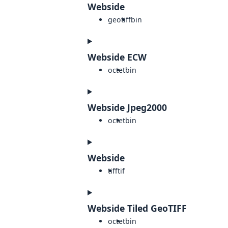
Webside
geotiff
bin
Webside ECW
octet
bin
Webside Jpeg2000
octet
bin
Webside
tiff
tif
Webside Tiled GeoTIFF
octet
bin