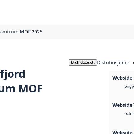
 sentrum MOF 2025
Distribusjoner
Bruk datasett
fjord
Webside
rum MOF
p
png
Webside 
octet
Webside