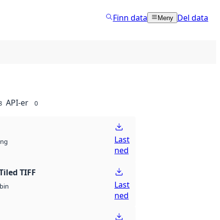
Finn data
Del data
Meny
API-er
8
0
Last
ng
ned
Tiled TIFF
Last
bin
ned