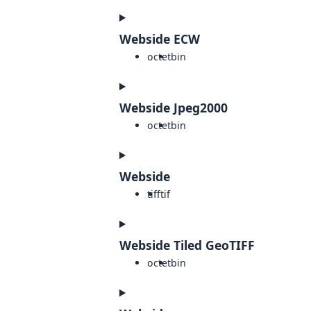
Webside ECW
octet
bin
Webside Jpeg2000
octet
bin
Webside
tiff
tif
Webside Tiled GeoTIFF
octet
bin