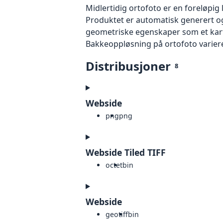
Midlertidig ortofoto er en foreløpig
Produktet er automatisk generert og
geometriske egenskaper som et kart f
Bakkeoppløsning på ortofoto varierer f
Distribusjoner
8
Webside
png
png
Webside Tiled TIFF
octet
bin
Webside
geotiff
bin