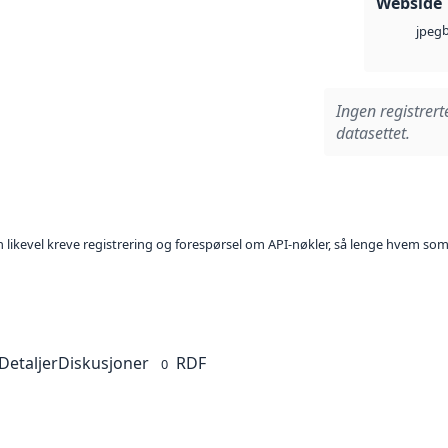
Webside
jpeg
Ingen registrert
datasettet.
kan likevel kreve registrering og forespørsel om API-nøkler, så lenge hvem som
Detaljer
Diskusjoner
RDF
0