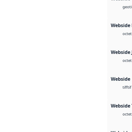
geoti
Webside
octet
Webside 
octet
Webside
tif
tiff
Webside 
octet