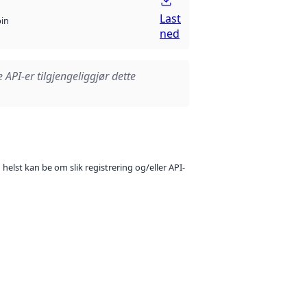
Last
bin
ned
e API-er tilgjengeliggjør dette
 helst kan be om slik registrering og/eller API-