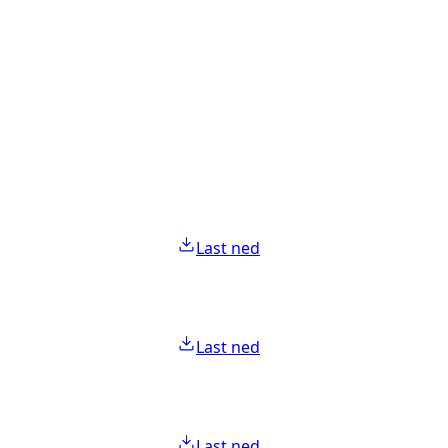
Last ned
Last ned
Last ned