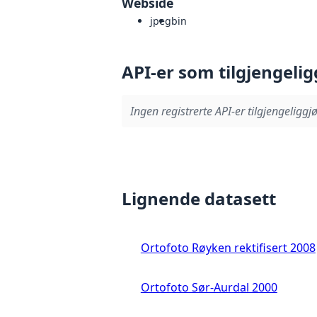
Webside
jpeg
bin
API-er som tilgjengelig
Ingen registrerte API-er tilgjengeliggjø
Lignende datasett
Ortofoto Røyken rektifisert 2008
Ortofoto Sør-Aurdal 2000