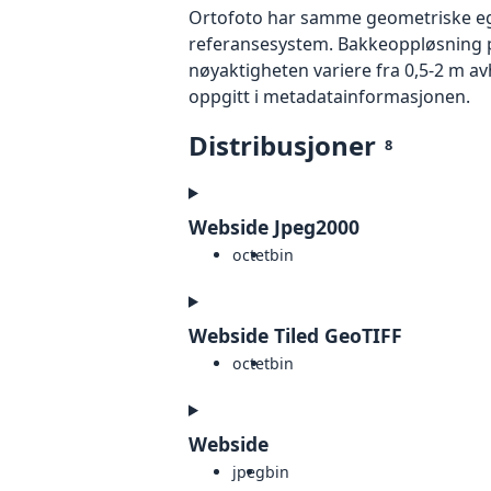
Ortofoto har samme geometriske egen
referansesystem. Bakkeoppløsning på
nøyaktigheten variere fra 0,5-2 m a
oppgitt i metadatainformasjonen.
Distribusjoner
8
Webside Jpeg2000
octet
bin
Webside Tiled GeoTIFF
octet
bin
Webside
jpeg
bin