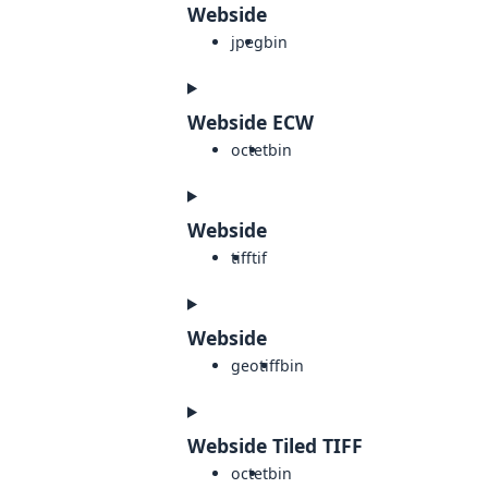
Webside
jpeg
bin
Webside ECW
octet
bin
Webside
tiff
tif
Webside
geotiff
bin
Webside Tiled TIFF
octet
bin