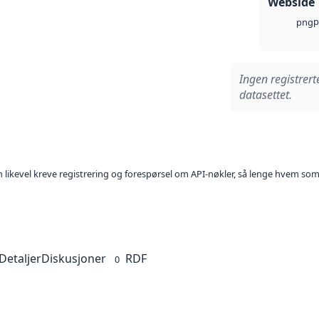
Webside
p
png
Ingen registrert
datasettet.
kan likevel kreve registrering og forespørsel om API-nøkler, så lenge hvem som
Detaljer
Diskusjoner
RDF
0