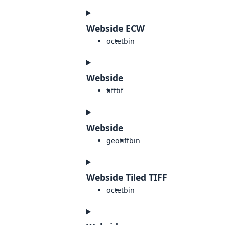
Webside ECW
octet
bin
Webside
tiff
tif
Webside
geotiff
bin
Webside Tiled TIFF
octet
bin