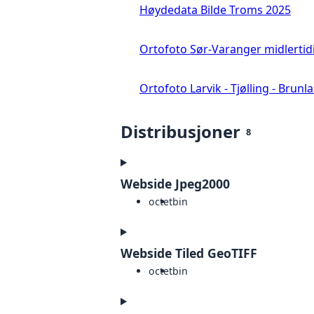
Høydedata Bilde Troms 2025
Ortofoto Sør-Varanger midlertid
Ortofoto Larvik - Tjølling - Brunl
Distribusjoner
8
Webside Jpeg2000
octet
bin
Webside Tiled GeoTIFF
octet
bin