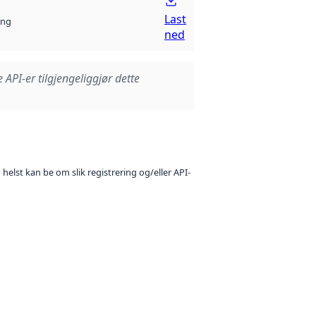
Last
ng
ned
e API-er tilgjengeliggjør dette
 helst kan be om slik registrering og/eller API-