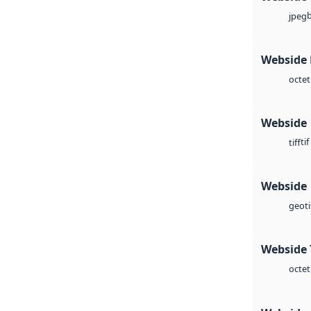
jpeg
Webside
octet
Webside
tif
tiff
Webside
geoti
Webside 
octet