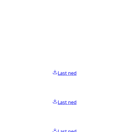
Last ned
Last ned
Last ned