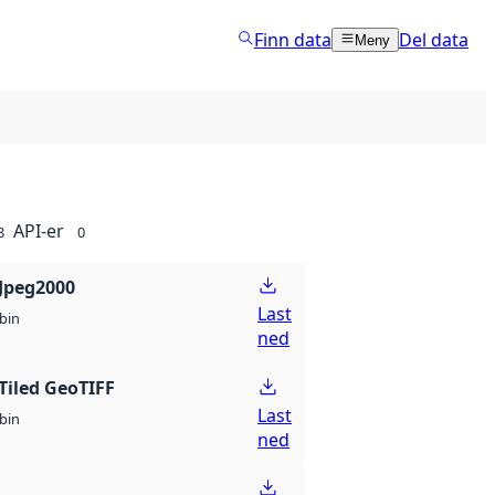
Finn data
Del data
Meny
API-er
8
0
Jpeg2000
Last
bin
ned
Tiled GeoTIFF
Last
bin
ned