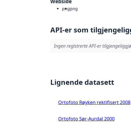
Webside
png
png
API-er som tilgjengelig
Ingen registrerte API-er tilgjengeliggjø
Lignende datasett
Ortofoto Røyken rektifisert 2008
Ortofoto Sør-Aurdal 2000