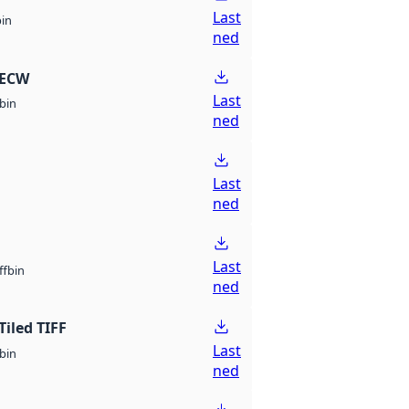
Last
bin
ned
 ECW
Last
bin
ned
Last
ned
Last
bin
ff
ned
Tiled TIFF
Last
bin
ned