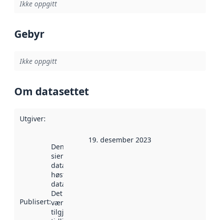
Ikke oppgitt
Gebyr
Ikke oppgitt
Om datasettet
Utgiver
:
19. desember 2023
Denne datoen
sier når
datasettet ble
høstet av
data.norge.no.
Det kan ha
Publisert
:
vært
tilgjengelig