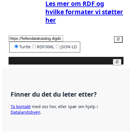
Les mer om RDF og
hvilke formater vi støtter
her
Kopier
Turtle
RDF/XML
JSON-LD
Kopier
Finner du det du leter etter?
Ta kontakt
med oss her, eller spør om hjelp i
Datalandsbyen
.