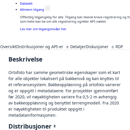
Datasett
Allmenn tilgang
Offentlig tilgjengelig for alle. Tilgang kan likevel kreve registrering og
som helst kan be om slik registrering og/eller API-nøkler.
Les mer om tilgangsnivåer her
Oversikt
Distribusjoner og API-er
Detaljer
Diskusjoner
RDF
8
0
Beskrivelse
Ortofoto har samme geometriske egenskaper som et kart
for alle objekter lokalisert på bakkenivå og kan knyttes til
et referansesystem. Bakkeoppløsning på ortofoto varierer
og er oppgitt i metadataene. For prosjekter gjennomført
før 2020, vil nøyaktigheten variere fra 0,5-2 m avhengig
av bakkeoppløsning og benyttet terrengmodell. Fra 2020
er nøyaktigheten til produktet oppgitt i
metadatainformasjonen.
Distribusjoner
8