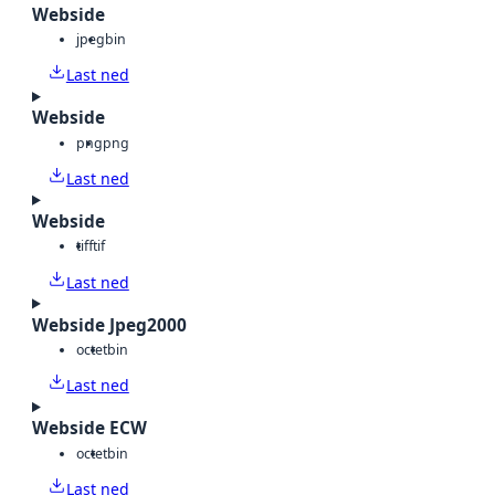
Webside
jpeg
bin
Last ned
Webside
png
png
Last ned
Webside
tiff
tif
Last ned
Webside Jpeg2000
octet
bin
Last ned
Webside ECW
octet
bin
Last ned