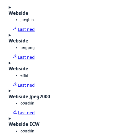
Webside
jpeg
bin
Last ned
Webside
png
png
Last ned
Webside
tiff
tif
Last ned
Webside Jpeg2000
octet
bin
Last ned
Webside ECW
octet
bin