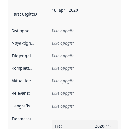
18. april 2020
Først utgitt
:
Denne datoen sier når dataene i dette datasettet 
Sist oppdatert
:
Ikke oppgitt
Nøyaktighet
:
Ikke oppgitt
Tilgjengelighet
:
Ikke oppgitt
Kompletthet
:
Ikke oppgitt
Aktualitet
:
Ikke oppgitt
Relevans
:
Ikke oppgitt
Geografisk avgrensning
:
Ikke oppgitt
Tidsmessig avgrensning
:
Fra
:
2020-11-