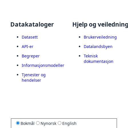
Datakataloger
Hjelp og veilednin
Datasett
Brukerveiledning
API-er
Datalandsbyen
Begreper
Teknisk
dokumentasjon
Informasjonsmodeller
Tjenester og
hendelser
Bokmål
Nynorsk
English