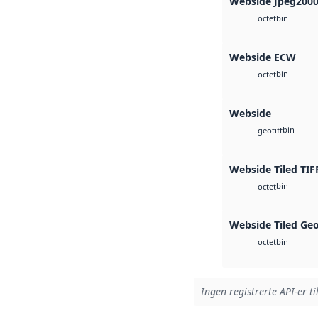
Webside Jpeg200
bin
octet
Webside ECW
bin
octet
Webside
bin
geotiff
Webside Tiled TIF
bin
octet
Webside Tiled Ge
bin
octet
Ingen registrerte API-er ti