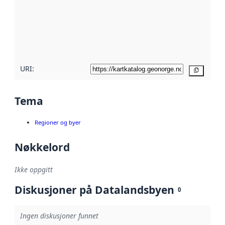
avmetadata.
Les mer om
metadatakvalitet
her
URI:
Kopier
Tema
Regioner og byer
Nøkkelord
Ikke oppgitt
Diskusjoner på Datalandsbyen
0
Ingen diskusjoner funnet