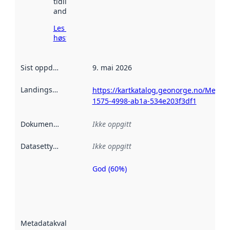
tidligere
andre steder.
Les mer om
høsting her
Sist oppdatert
:
9. mai 2026
Landingsside
:
https://kartkatalog.geonorge.no/Metad
1575-4998-ab1a-534e203f3df1
Dokumentasjon
:
Ikke oppgitt
Datasettype
:
Ikke oppgitt
God (60%)
Metadatakvalitet
er en indikator
på hvor godt
datasettene er
beskrevet ved
Metadatakvalitet
:
hjelp