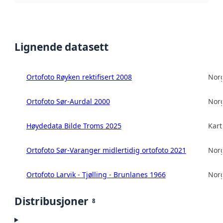
Lignende datasett
Ortofoto Røyken rektifisert 2008
Norg
Ortofoto Sør-Aurdal 2000
Norg
Høydedata Bilde Troms 2025
Kart
Ortofoto Sør-Varanger midlertidig ortofoto 2021
Norg
Ortofoto Larvik - Tjølling - Brunlanes 1966
Norg
Distribusjoner
8