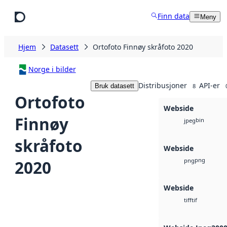
Hopp til hovedinnhold
Finn data
Meny
Hjem
Datasett
Ortofoto Finnøy skråfoto 2020
Norge i bilder
Distribusjoner
API-er
Bruk datasett
8
Ortofoto
Webside
Finnøy
bin
jpeg
skråfoto
Webside
png
2020
png
Webside
tif
tiff