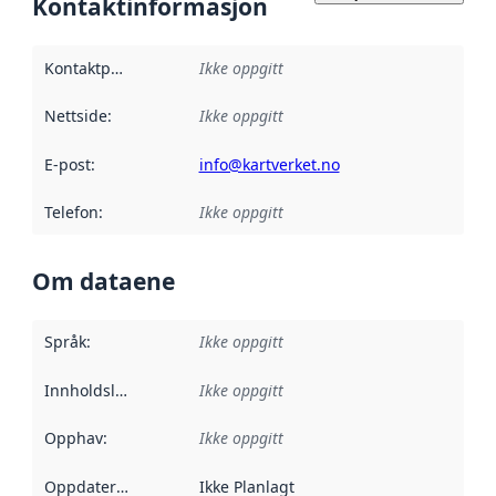
Kontaktinformasjon
Kontaktpunkt
:
Ikke oppgitt
Nettside
:
Ikke oppgitt
E-post
:
info@kartverket.no
Telefon
:
Ikke oppgitt
Om dataene
Språk
:
Ikke oppgitt
Innholdsleverandører
Ikke oppgitt
:
Opphav
:
Ikke oppgitt
Oppdateringsfrekvens
Ikke Planlagt
: