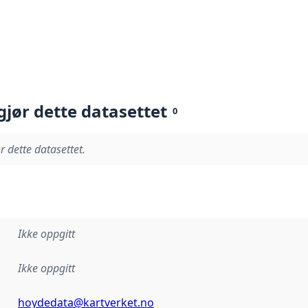
gjør dette datasettet
0
r dette datasettet.
Ikke oppgitt
Ikke oppgitt
hoydedata@kartverket.no