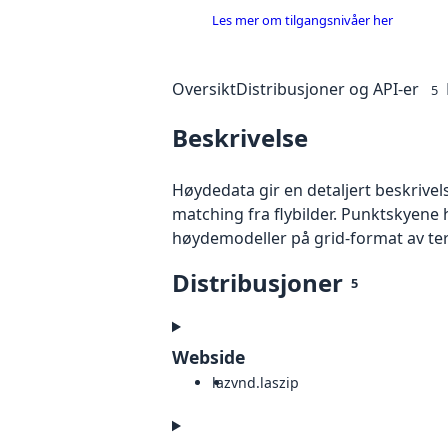
Les mer om tilgangsnivåer her
Oversikt
Distribusjoner og API-er
5
Beskrivelse
Høydedata gir en detaljert beskrivel
matching fra flybilder. Punktskyene 
høydemodeller på grid-format av te
Distribusjoner
5
Webside
laz
vnd.laszip