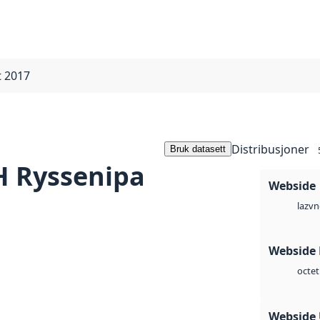
 2017
Distribusjoner
Bruk datasett
 Ryssenipa
Webside
vn
laz
Webside
octet
Webside