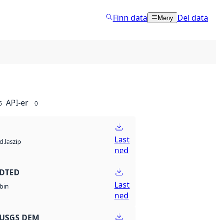
Finn data
Del data
Meny
API-er
5
0
Last
d.laszip
ned
 DTED
Last
bin
ned
 USGS DEM