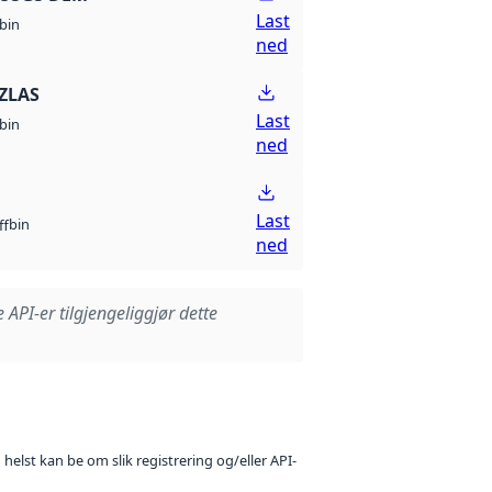
Last
bin
ned
ZLAS
Last
bin
ned
Last
bin
ff
ned
e API-er tilgjengeliggjør dette
 helst kan be om slik registrering og/eller API-