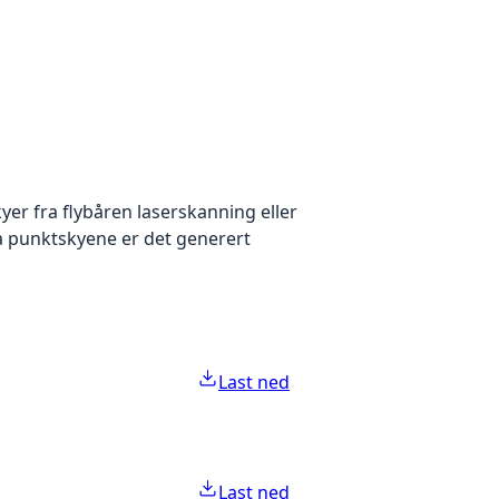
yer fra flybåren laserskanning eller
ra punktskyene er det generert
Last ned
Last ned