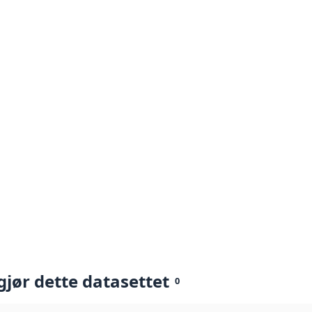
gjør dette datasettet
0