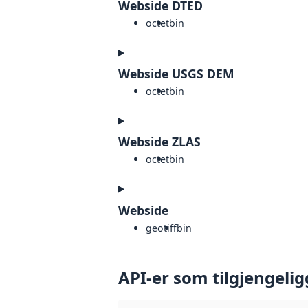
Webside DTED
octet
bin
Webside USGS DEM
octet
bin
Webside ZLAS
octet
bin
Webside
geotiff
bin
API-er som tilgjengelig