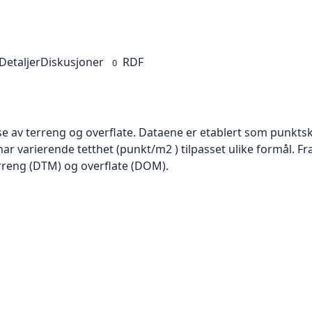
Detaljer
Diskusjoner
RDF
0
se av terreng og overflate. Dataene er etablert som punktsk
har varierende tetthet (punkt/m2 ) tilpasset ulike formål. F
rreng (DTM) og overflate (DOM).