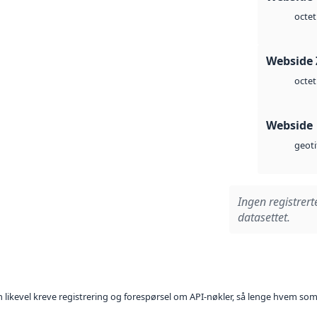
octet
Webside 
octet
Webside
geoti
Ingen registrert
datasettet.
kan likevel kreve registrering og forespørsel om API-nøkler, så lenge hvem som