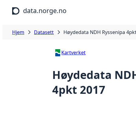
Hopp til hovedinnhold
data.norge.no
Hjem
Datasett
Høydedata NDH Ryssenipa 4pkt
Kartverket
Høydedata NDH
4pkt 2017