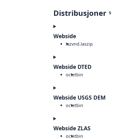
Distribusjoner
5
Webside
laz
vnd.laszip
Webside DTED
octet
bin
Webside USGS DEM
octet
bin
Webside ZLAS
octet
bin