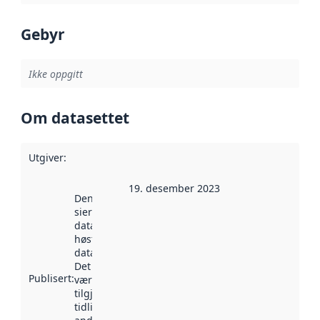
Gebyr
Ikke oppgitt
Om datasettet
Utgiver
:
19. desember 2023
Denne datoen
sier når
datasettet ble
høstet av
data.norge.no.
Det kan ha
Publisert
:
vært
tilgjengelig
tidligere