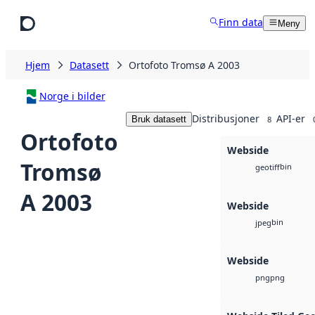
Hopp til hovedinnhold
Finn data
Meny
Hjem
Datasett
Ortofoto Tromsø A 2003
Norge i bilder
Distribusjoner
API-er
Bruk datasett
8
Ortofoto
Webside
Tromsø
bin
geotiff
A 2003
Webside
bin
jpeg
Webside
png
png