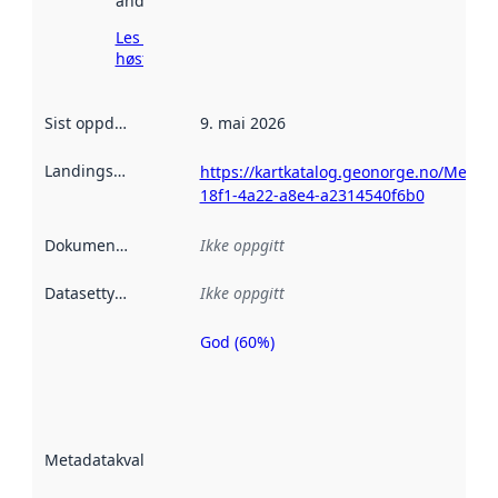
andre steder.
Les mer om
høsting her
Sist oppdatert
:
9. mai 2026
Landingsside
:
https://kartkatalog.geonorge.no/Metad
18f1-4a22-a8e4-a2314540f6b0
Dokumentasjon
:
Ikke oppgitt
Datasettype
:
Ikke oppgitt
God (60%)
Metadatakvalitet
er en indikator
på hvor godt
datasettene er
beskrevet ved
Metadatakvalitet
:
hjelp
avmetadata.