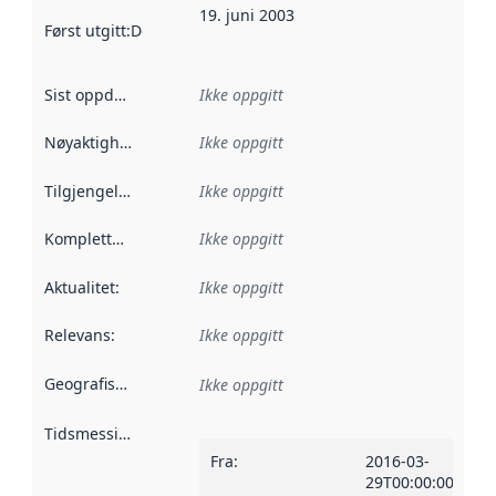
19. juni 2003
Først utgitt
:
Denne datoen sier når dataene i dette datasettet 
Sist oppdatert
:
Ikke oppgitt
Nøyaktighet
:
Ikke oppgitt
Tilgjengelighet
:
Ikke oppgitt
Kompletthet
:
Ikke oppgitt
Aktualitet
:
Ikke oppgitt
Relevans
:
Ikke oppgitt
Geografisk avgrensning
:
Ikke oppgitt
Tidsmessig avgrensning
:
Fra
:
2016-03-
29T00:00:00Z