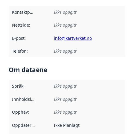
Kontaktpunkt
:
Ikke oppgitt
Nettside
:
Ikke oppgitt
E-post
:
info@kartverket.no
Telefon
:
Ikke oppgitt
Om dataene
Språk
:
Ikke oppgitt
Innholdsleverandører
Ikke oppgitt
:
Opphav
:
Ikke oppgitt
Oppdateringsfrekvens
Ikke Planlagt
: