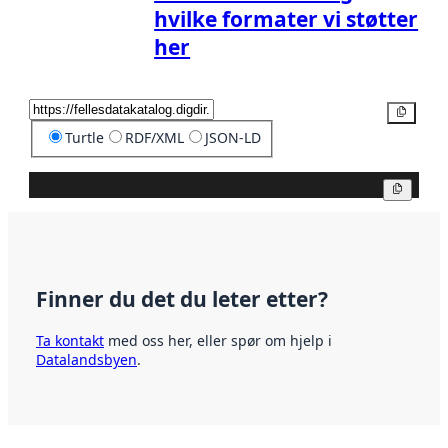
hvilke formater vi støtter
her
Kopier
Turtle
RDF/XML
JSON-LD
Kopier
Finner du det du leter etter?
Ta kontakt
med oss her, eller spør om hjelp i
Datalandsbyen
.