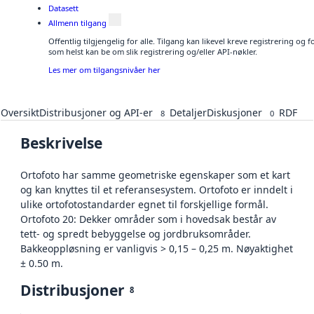
Datasett
Allmenn tilgang
Offentlig tilgjengelig for alle. Tilgang kan likevel kreve registrering og
som helst kan be om slik registrering og/eller API-nøkler.
Les mer om tilgangsnivåer her
Oversikt
Distribusjoner og API-er
Detaljer
Diskusjoner
RDF
8
0
Beskrivelse
Ortofoto har samme geometriske egenskaper som et kart
og kan knyttes til et referansesystem. Ortofoto er inndelt i
ulike ortofotostandarder egnet til forskjellige formål.
Ortofoto 20: Dekker områder som i hovedsak består av
tett- og spredt bebyggelse og jordbruksområder.
Bakkeoppløsning er vanligvis > 0,15 – 0,25 m. Nøyaktighet
± 0.50 m.
Distribusjoner
8