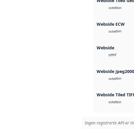
Webside Tiled Ge
bin
octet
Webside ECW
bin
octet
Webside
tif
tiff
Webside Jpeg200
bin
octet
Webside Tiled TIF
bin
octet
Ingen registrerte API-er ti