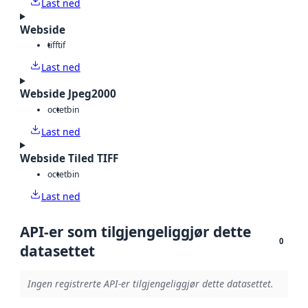
Last ned
Webside
tiff
tif
Last ned
Webside Jpeg2000
octet
bin
Last ned
Webside Tiled TIFF
octet
bin
Last ned
API-er som tilgjengeliggjør dette
0
datasettet
Ingen registrerte API-er tilgjengeliggjør dette datasettet.