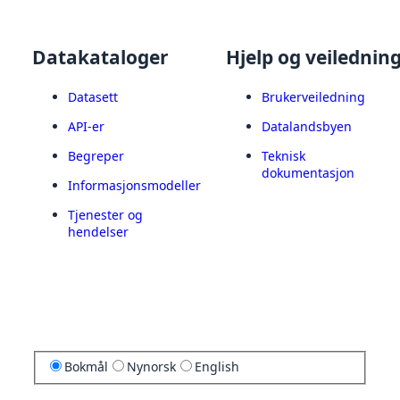
Datakataloger
Hjelp og veilednin
Datasett
Brukerveiledning
API-er
Datalandsbyen
Begreper
Teknisk
dokumentasjon
Informasjonsmodeller
Tjenester og
hendelser
Bokmål
Nynorsk
English