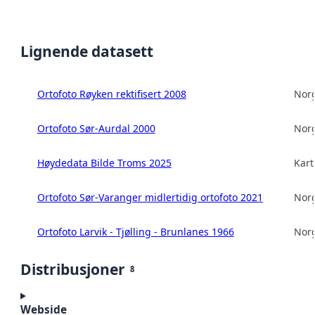
Lignende datasett
Ortofoto Røyken rektifisert 2008
Norg
Ortofoto Sør-Aurdal 2000
Norg
Høydedata Bilde Troms 2025
Kart
Ortofoto Sør-Varanger midlertidig ortofoto 2021
Norg
Ortofoto Larvik - Tjølling - Brunlanes 1966
Norg
Distribusjoner
8
Webside