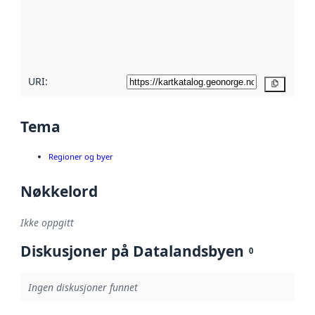
Les mer om
metadatakvalitet
her
URI:
Kopier
Tema
Regioner og byer
Nøkkelord
Ikke oppgitt
Diskusjoner på Datalandsbyen
0
Ingen diskusjoner funnet