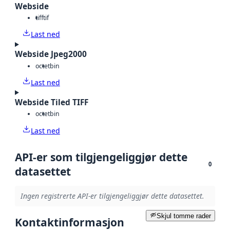
Webside
tiff
tif
Last ned
Webside Jpeg2000
octet
bin
Last ned
Webside Tiled TIFF
octet
bin
Last ned
API-er som tilgjengeliggjør dette
0
datasettet
Ingen registrerte API-er tilgjengeliggjør dette datasettet.
Skjul tomme rader
Kontaktinformasjon