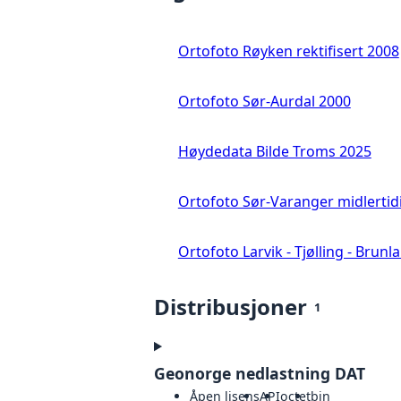
Ortofoto Røyken rektifisert 2008
Ortofoto Sør-Aurdal 2000
Høydedata Bilde Troms 2025
Ortofoto Sør-Varanger midlertid
Ortofoto Larvik - Tjølling - Brunl
Distribusjoner
1
Geonorge nedlastning DAT
Åpen lisens
API
octet
bin