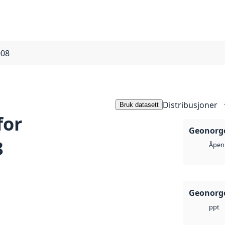
008
Distribusjoner
Bruk datasett
for
Geonorge
8
Åpen 
Geonorge
ppt