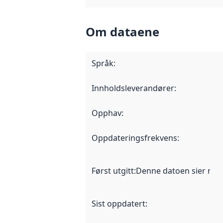
Om dataene
Språk
:
Innholdsleverandører
:
Opphav
:
Oppdateringsfrekvens
:
Først utgitt
:
Denne datoen sier når d
Sist oppdatert
: