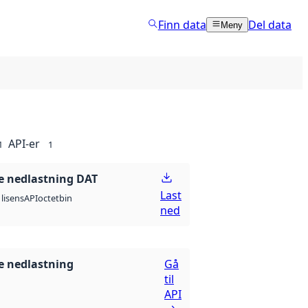
Finn data
Del data
Meny
API-er
1
1
 nedlastning DAT
Last
API
octet
bin
lisens
ned
 nedlastning
Gå
til
API