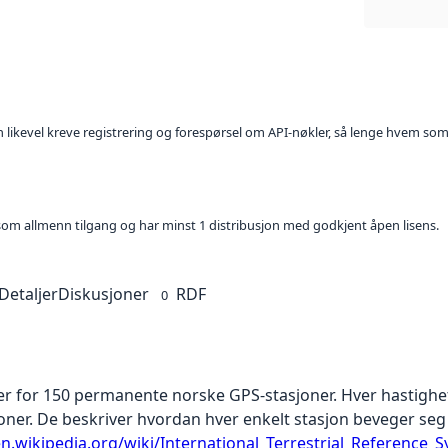
kan likevel kreve registrering og forespørsel om API-nøkler, så lenge hvem som
t som allmenn tilgang og har minst 1 distribusjon med godkjent åpen lisens.
Detaljer
Diskusjoner
RDF
0
ter for 150 permanente norske GPS-stasjoner. Hver hastighet
oner. De beskriver hvordan hver enkelt stasjon beveger seg
en.wikipedia.org/wiki/International_Terrestrial_Reference_