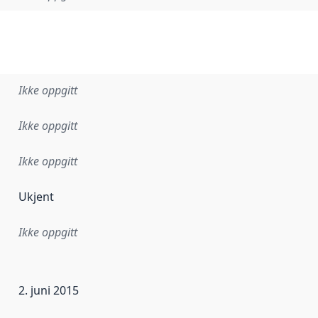
Ikke oppgitt
Ikke oppgitt
Ikke oppgitt
Ukjent
Ikke oppgitt
ataene i dette datasettet første gang ble utgitt. Det kan ha
2. juni 2015