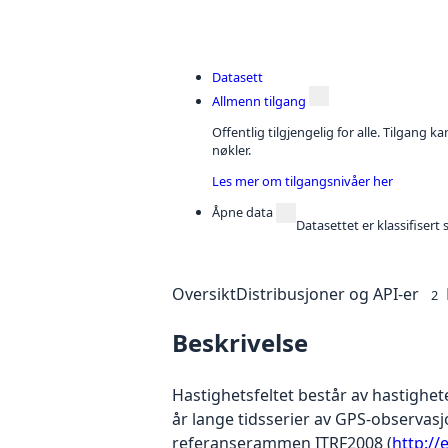
Datasett
Allmenn tilgang
Offentlig tilgjengelig for alle. Tilgang 
nøkler.
Les mer om tilgangsnivåer her
Åpne data
Datasettet er klassifiser
Oversikt
Distribusjoner og API-er
2
Beskrivelse
Hastighetsfeltet består av hastighe
år lange tidsserier av GPS-observasj
referanserammen ITRF2008 (
http://