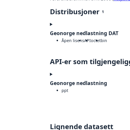
Distribusjoner
1
Geonorge nedlastning DAT
Åpen lisens
API
octet
bin
API-er som tilgjengelig
Geonorge nedlastning
ppt
Lignende datasett