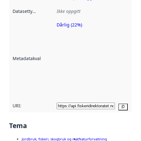
Datasettype
:
Ikke oppgitt
Dårlig (22%)
Metadatakvalitet
er en indikator
på hvor godt
datasettene er
beskrevet ved
Metadatakvalitet
:
hjelp
avmetadata.
Les mer om
metadatakvalitet
her
URI:
Kopier
Tema
Jordbruk, fiskeri, skogbruk og mat
Naturforvaltning