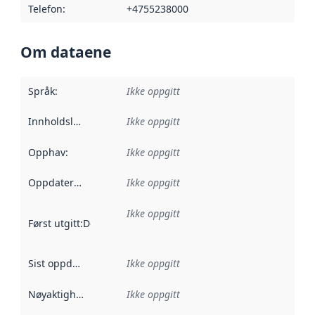
Telefon
:
+4755238000
Om dataene
Språk
:
Ikke oppgitt
Innholdsleverandører
Ikke oppgitt
:
Opphav
:
Ikke oppgitt
Oppdateringsfrekvens
Ikke oppgitt
:
Ikke oppgitt
Først utgitt
:
Denne datoen sier når dataene i dette datasettet 
Sist oppdatert
:
Ikke oppgitt
Nøyaktighet
:
Ikke oppgitt