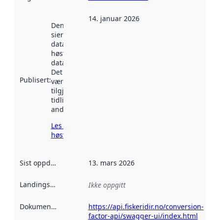
14. januar 2026
Denne datoen
sier når
datasettet ble
høstet av
data.norge.no.
Det kan ha
Publisert
:
vært
tilgjengelig
tidligere
andre steder.
Les mer om
høsting her
Sist oppdatert
:
13. mars 2026
Landingsside
:
Ikke oppgitt
Dokumentasjon
:
https://api.fiskeridir.no/conversion-
factor-api/swagger-ui/index.html