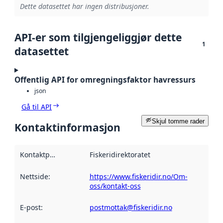
Dette datasettet har ingen distribusjoner.
API-er som tilgjengeliggjør dette
1
datasettet
Offentlig API for omregningsfaktor havressurs
json
Gå til API
Skjul tomme rader
Kontaktinformasjon
Kontaktpunkt
:
Fiskeridirektoratet
Nettside
:
https://www.fiskeridir.no/Om-
oss/kontakt-oss
E-post
:
postmottak@fiskeridir.no