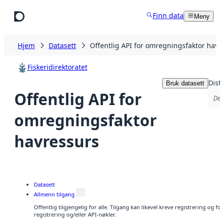
Hopp til hovedinnhold
Finn data
Meny
Hjem
Datasett
Offentlig API for omregningsfaktor hav
Fiskeridirektoratet
Dis
Bruk datasett
Offentlig API for
De
omregningsfaktor
havressurs
Datasett
Allmenn tilgang
Offentlig tilgjengelig for alle. Tilgang kan likevel kreve registrering o
registrering og/eller API-nøkler.