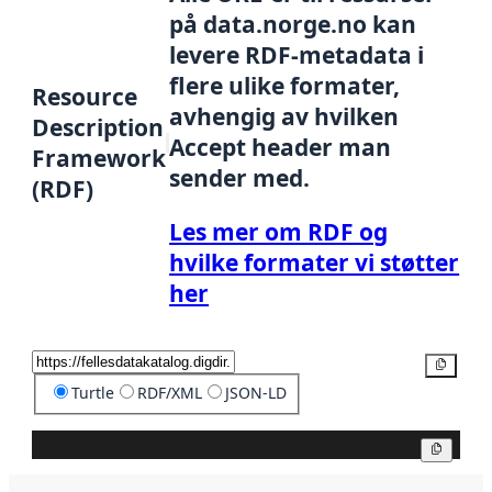
på data.norge.no kan
levere RDF-metadata i
flere ulike formater,
Resource
avhengig av hvilken
Description
Accept header man
Framework
sender med.
(RDF)
Les mer om RDF og
hvilke formater vi støtter
her
Kopier
Turtle
RDF/XML
JSON-LD
Kopier