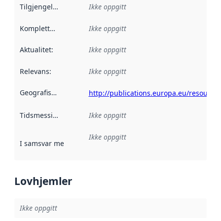
Tilgjengelighet
:
Ikke oppgitt
Kompletthet
:
Ikke oppgitt
Aktualitet
:
Ikke oppgitt
Relevans
:
Ikke oppgitt
Geografisk avgrensning
:
http://publications.europa.eu/resource
Tidsmessig avgrensning
Ikke oppgitt
:
Ikke oppgitt
I samsvar med
:
Referanse til en implementasjonsregel eller a
Lovhjemler
Ikke oppgitt