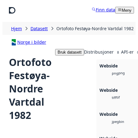
Hopp til hovedinnhold
Finn data
Meny
Hjem
Datasett
Ortofoto Festøya-Nordre Vartdal 1982
Norge i bilder
Distribusjoner
API-er
Bruk datasett
8
Ortofoto
Webside
Festøya-
png
png
Nordre
Webside
tif
Vartdal
tiff
1982
Webside
bin
jpeg