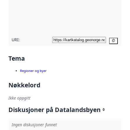
avmetadata.
Les mer om
metadatakvalitet
her
URI:
Kopier
Tema
Regioner og byer
Nøkkelord
Ikke oppgitt
Diskusjoner på Datalandsbyen
0
Ingen diskusjoner funnet