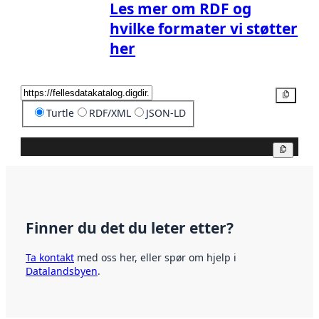
Les mer om RDF og
hvilke formater vi støtter
her
Kopier
Turtle
RDF/XML
JSON-LD
Kopier
Finner du det du leter etter?
Ta kontakt
med oss her, eller spør om hjelp i
Datalandsbyen
.