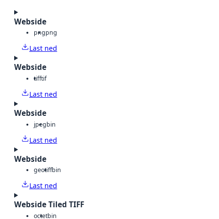
Webside
png
png
Last ned
Webside
tiff
tif
Last ned
Webside
jpeg
bin
Last ned
Webside
geotiff
bin
Last ned
Webside Tiled TIFF
octet
bin