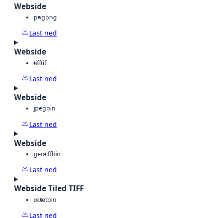
Webside
png
png
Last ned
Webside
tiff
tif
Last ned
Webside
jpeg
bin
Last ned
Webside
geotiff
bin
Last ned
Webside Tiled TIFF
octet
bin
Last ned