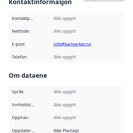
Kontaktinformasjon
Kontaktpunkt
:
Ikke oppgitt
Nettside
:
Ikke oppgitt
E-post
:
info@kartverket.no
Telefon
:
Ikke oppgitt
Om dataene
Språk
:
Ikke oppgitt
Innholdsleverandører
Ikke oppgitt
:
Opphav
:
Ikke oppgitt
Oppdateringsfrekvens
Ikke Planlagt
: