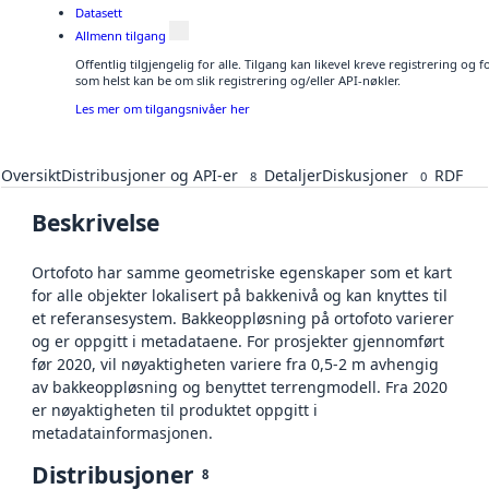
Datasett
Allmenn tilgang
Offentlig tilgjengelig for alle. Tilgang kan likevel kreve registrering og
som helst kan be om slik registrering og/eller API-nøkler.
Les mer om tilgangsnivåer her
Oversikt
Distribusjoner og API-er
Detaljer
Diskusjoner
RDF
8
0
Beskrivelse
Ortofoto har samme geometriske egenskaper som et kart
for alle objekter lokalisert på bakkenivå og kan knyttes til
et referansesystem. Bakkeoppløsning på ortofoto varierer
og er oppgitt i metadataene. For prosjekter gjennomført
før 2020, vil nøyaktigheten variere fra 0,5-2 m avhengig
av bakkeoppløsning og benyttet terrengmodell. Fra 2020
er nøyaktigheten til produktet oppgitt i
metadatainformasjonen.
Distribusjoner
8