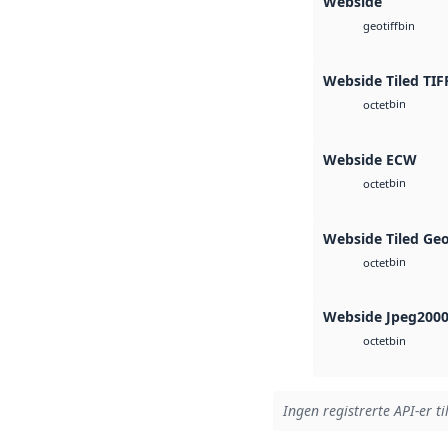
Webside
bin
geotiff
Webside Tiled TIF
bin
octet
Webside ECW
bin
octet
Webside Tiled Ge
bin
octet
Webside Jpeg200
bin
octet
Ingen registrerte API-er ti