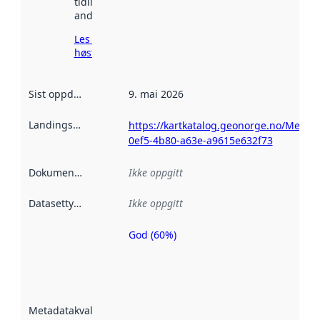
tidligere
andre steder.
Les mer om
høsting her
Sist oppdatert
:
9. mai 2026
Landingsside
:
https://kartkatalog.geonorge.no/Metad
0ef5-4b80-a63e-a9615e632f73
Dokumentasjon
:
Ikke oppgitt
Datasettype
:
Ikke oppgitt
God (60%)
Metadatakvalitet
er en indikator
på hvor godt
datasettene er
beskrevet ved
Metadatakvalitet
:
hjelp