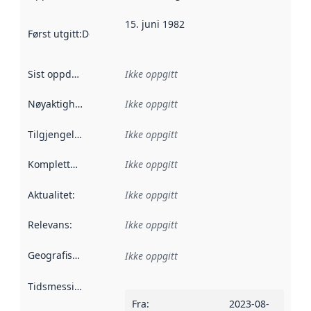
15. juni 1982
Først utgitt
:
Denne datoen sier når dataene i dette datasettet 
Sist oppdatert
:
Ikke oppgitt
Nøyaktighet
:
Ikke oppgitt
Tilgjengelighet
:
Ikke oppgitt
Kompletthet
:
Ikke oppgitt
Aktualitet
:
Ikke oppgitt
Relevans
:
Ikke oppgitt
Geografisk avgrensning
:
Ikke oppgitt
Tidsmessig avgrensning
:
Fra
:
2023-08-