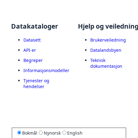
Datakataloger
Hjelp og veilednin
Datasett
Brukerveiledning
API-er
Datalandsbyen
Begreper
Teknisk
dokumentasjon
Informasjonsmodeller
Tjenester og
hendelser
Bokmål
Nynorsk
English