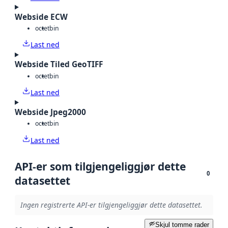
Webside ECW
octet
bin
Last ned
Webside Tiled GeoTIFF
octet
bin
Last ned
Webside Jpeg2000
octet
bin
Last ned
API-er som tilgjengeliggjør dette
0
datasettet
Ingen registrerte API-er tilgjengeliggjør dette datasettet.
Skjul tomme rader