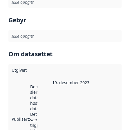
Ikke oppgitt
Gebyr
Ikke oppgitt
Om datasettet
Utgiver
:
19. desember 2023
Denne datoen
sier når
datasettet ble
høstet av
data.norge.no.
Det kan ha
Publisert
:
vært
tilgjengelig