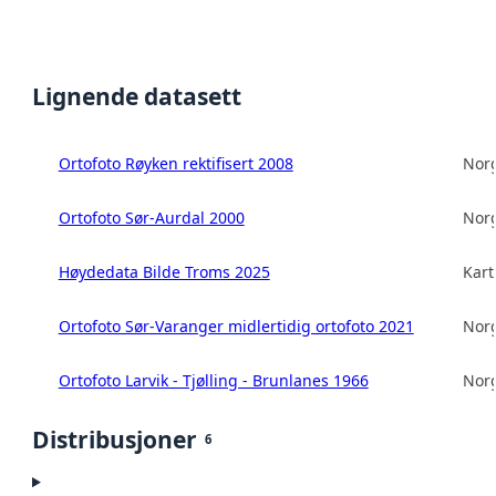
Lignende datasett
Ortofoto Røyken rektifisert 2008
Norg
Ortofoto Sør-Aurdal 2000
Norg
Høydedata Bilde Troms 2025
Kart
Ortofoto Sør-Varanger midlertidig ortofoto 2021
Norg
Ortofoto Larvik - Tjølling - Brunlanes 1966
Norg
Distribusjoner
6