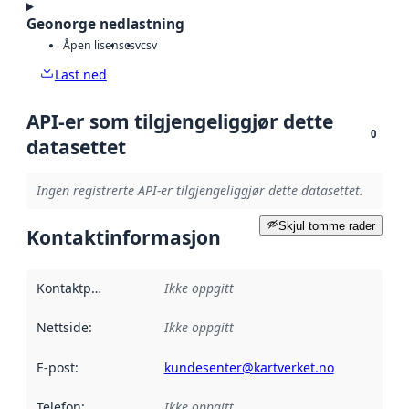
Geonorge nedlastning
Åpen lisens
csv
csv
Last ned
API-er som tilgjengeliggjør dette
0
datasettet
Ingen registrerte API-er tilgjengeliggjør dette datasettet.
Skjul tomme rader
Kontaktinformasjon
Kontaktpunkt
:
Ikke oppgitt
Nettside
:
Ikke oppgitt
E-post
:
kundesenter@kartverket.no
Telefon
:
Ikke oppgitt