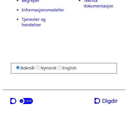
Begreper
Teknisk
dokumentasjon
Informasjonsmodeller
Tjenester og
hendelser
Bokmål
Nynorsk
English
en tjeneste fra