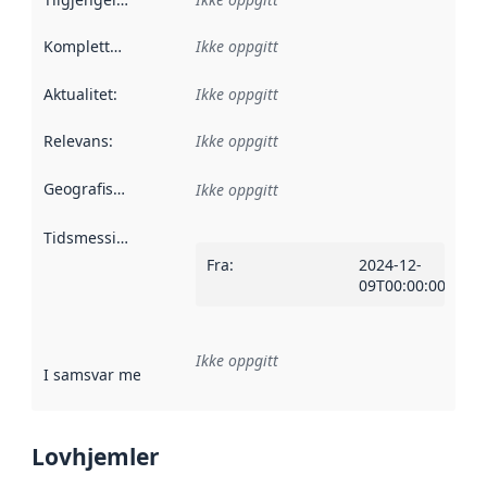
Kompletthet
:
Ikke oppgitt
Aktualitet
:
Ikke oppgitt
Relevans
:
Ikke oppgitt
Geografisk avgrensning
:
Ikke oppgitt
Tidsmessig avgrensning
:
Fra
:
2024-12-
09T00:00:00Z
Ikke oppgitt
I samsvar med
:
Referanse til en implementasjonsregel eller a
Lovhjemler