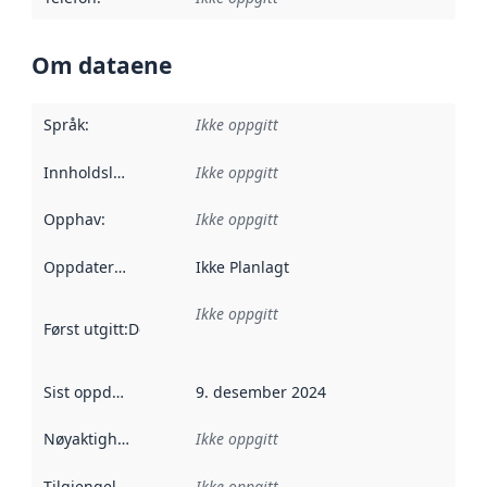
Om dataene
Språk
:
Ikke oppgitt
Innholdsleverandører
Ikke oppgitt
:
Opphav
:
Ikke oppgitt
Oppdateringsfrekvens
Ikke Planlagt
:
Ikke oppgitt
Først utgitt
:
Denne datoen sier når dataene i dette datasettet 
Sist oppdatert
:
9. desember 2024
Nøyaktighet
:
Ikke oppgitt
Tilgjengelighet
:
Ikke oppgitt