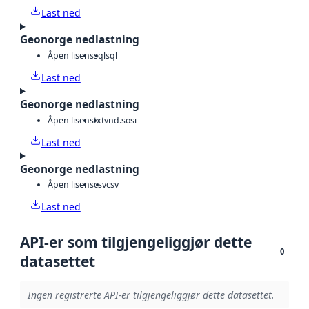
Last ned
Geonorge nedlastning
Åpen lisens
sql
sql
Last ned
Geonorge nedlastning
Åpen lisens
txt
vnd.sosi
Last ned
Geonorge nedlastning
Åpen lisens
csv
csv
Last ned
API-er som tilgjengeliggjør dette
0
datasettet
Ingen registrerte API-er tilgjengeliggjør dette datasettet.