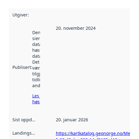
Utgiver
:
20. november 2024
Denne datoen
sier når
datasettet ble
høstet av
data.norge.no.
Det kan ha
Publisert
:
vært
tilgjengelig
tidligere
andre steder.
Les mer om
høsting her
Sist oppdatert
:
20. januar 2026
Landingsside
:
https://kartkatalog.geonorge.no/Metad