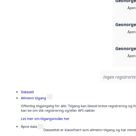
Geonorge
Åpen 
Geonorge
Åpen 
Geonorge
Åpen 
Ingen registrerte
Datasett
Allmenn tilgang
Offentlig tilgjengelig for alle. Tilgang kan likevel kreve registrering o
kan be om slik registrering og/eller API-nøkler.
Les mer om tilgangsnivåer her
Åpne data
Datasettet er klassifisert som allmenn tilgang og har mins