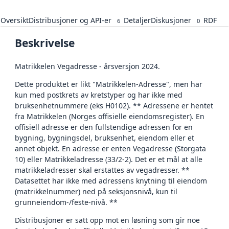
Oversikt
Distribusjoner og API-er
Detaljer
Diskusjoner
RDF
6
0
Beskrivelse
Matrikkelen Vegadresse - årsversjon 2024.
Dette produktet er likt "Matrikkelen-Adresse", men har
kun med postkrets av kretstyper og har ikke med
bruksenhetnummere (eks H0102). ** Adressene er hentet
fra Matrikkelen (Norges offisielle eiendomsregister). En
offisiell adresse er den fullstendige adressen for en
bygning, bygningsdel, bruksenhet, eiendom eller et
annet objekt. En adresse er enten Vegadresse (Storgata
10) eller Matrikkeladresse (33/2-2). Det er et mål at alle
matrikkeladresser skal erstattes av vegadresser. **
Datasettet har ikke med adressens knytning til eiendom
(matrikkelnummer) ned på seksjonsnivå, kun til
grunneiendom-/feste-nivå. **
Distribusjoner er satt opp mot en løsning som gir noe