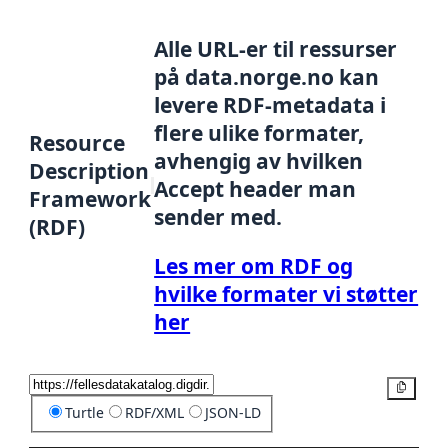
Alle URL-er til ressurser
på data.norge.no kan
levere RDF-metadata i
flere ulike formater,
Resource
avhengig av hvilken
Description
Accept header man
Framework
sender med.
(RDF)
Les mer om RDF og
hvilke formater vi støtter
her
Kopier
Turtle
RDF/XML
JSON-LD