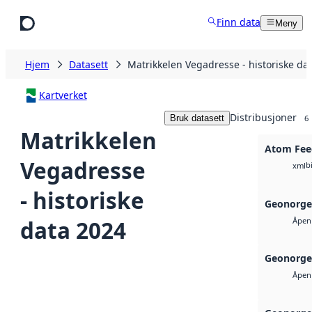
Hopp til hovedinnhold
Finn data
Meny
Hjem
Datasett
Matrikkelen Vegadresse - historiske da
Kartverket
Distribusjoner
Bruk datasett
6
Matrikkelen
Atom Fee
Vegadresse
b
xml
- historiske
Geonorge
data 2024
Åpen 
Geonorge
Åpen 