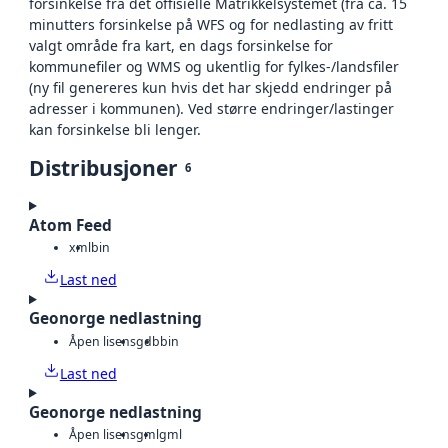
forsinkelse fra det offisielle Matrikkelsystemet (fra ca. 15
minutters forsinkelse på WFS og for nedlasting av fritt
valgt område fra kart, en dags forsinkelse for
kommunefiler og WMS og ukentlig for fylkes-/landsfiler
(ny fil genereres kun hvis det har skjedd endringer på
adresser i kommunen). Ved større endringer/lastinger
kan forsinkelse bli lenger.
Distribusjoner
6
Atom Feed
xml
bin
Last ned
Geonorge nedlastning
Åpen lisens
gdb
bin
Last ned
Geonorge nedlastning
Åpen lisens
gml
gml