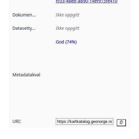
fc03-48eb-a890-14ef915fe410
Dokumentasjon
:
Ikke oppgitt
Datasettype
:
Ikke oppgitt
God (74%)
Metadatakvalitet
er en indikator
på hvor godt
datasettene er
beskrevet ved
Metadatakvalitet
:
hjelp
avmetadata.
Les mer om
metadatakvalitet
her
URI:
Kopier