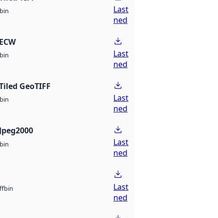
Last
bin
ned
 ECW
Last
bin
ned
Tiled GeoTIFF
Last
bin
ned
Jpeg2000
Last
bin
ned
Last
bin
ff
ned