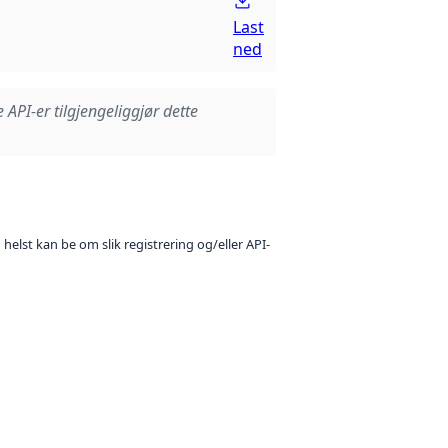
Last
ned
e API-er tilgjengeliggjør dette
 helst kan be om slik registrering og/eller API-