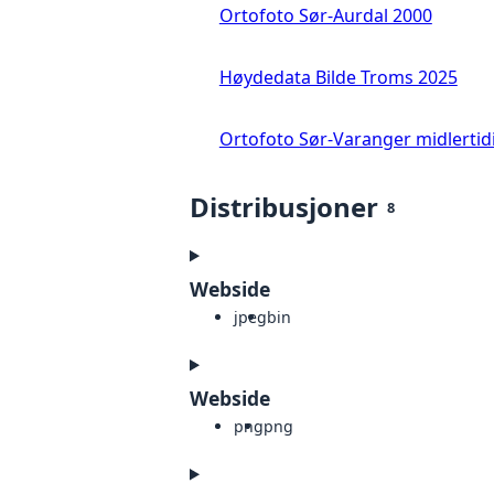
Ortofoto Sør-Aurdal 2000
Høydedata Bilde Troms 2025
Ortofoto Sør-Varanger midlertid
Distribusjoner
8
Webside
jpeg
bin
Webside
png
png