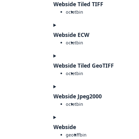
Webside Tiled TIFF
octet
bin
Webside ECW
octet
bin
Webside Tiled GeoTIFF
octet
bin
Webside Jpeg2000
octet
bin
Webside
geotiff
bin