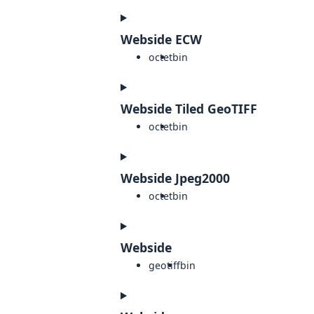
Webside ECW
octet
bin
Webside Tiled GeoTIFF
octet
bin
Webside Jpeg2000
octet
bin
Webside
geotiff
bin