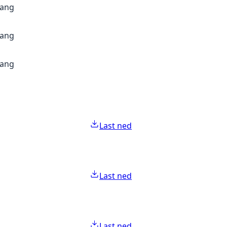
gang
gang
gang
Last ned
Last ned
Last ned