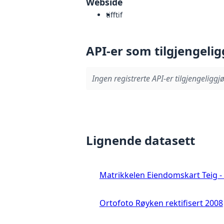
Webside
tiff
tif
API-er som tilgjengelig
Ingen registrerte API-er tilgjengeliggjø
Lignende datasett
Matrikkelen Eiendomskart Teig - 
Ortofoto Røyken rektifisert 2008