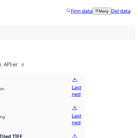
Finn data
Del data
Meny
API-er
8
0
Last
bin
ned
Last
ng
ned
Tiled TIFF