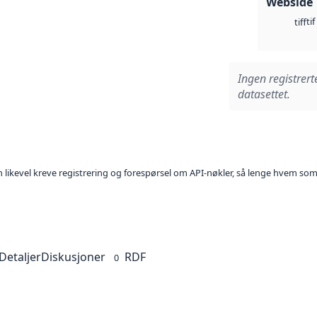
Webside
tif
tiff
Ingen registrert
datasettet.
kan likevel kreve registrering og forespørsel om API-nøkler, så lenge hvem som
Detaljer
Diskusjoner
RDF
0