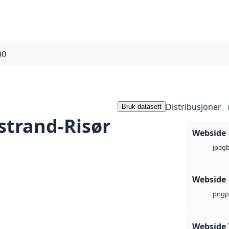
90
Distribusjoner
Bruk datasett
strand-Risør
Webside
jpeg
Webside
p
png
Webside 