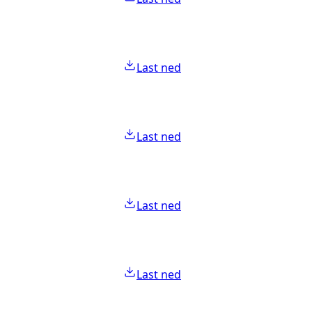
Last ned
Last ned
Last ned
Last ned