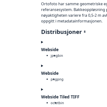
Ortofoto har samme geometriske egen
referansesystem. Bakkeoppløsning på
nøyaktigheten variere fra 0,5-2 m a
oppgitt i metadatainformasjonen.
Distribusjoner
8
Webside
jpeg
bin
Webside
png
png
Webside Tiled TIFF
octet
bin