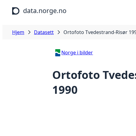
Hopp til hovedinnhold
data.norge.no
Hjem
Datasett
Ortofoto Tvedestrand-Risør 19
Norge i bilder
Ortofoto Tvede
1990