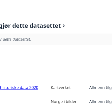
gjør dette datasettet
0
r dette datasettet.
historiske data 2020
Kartverket
Allmenn til
Norge i bilder
Allmenn til