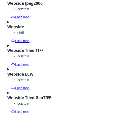
Webside Jpeg2000
octet
bin
Last ned
Webside
tiff
tif
Last ned
Webside Tiled TIFF
octet
bin
Last ned
Webside ECW
octet
bin
Last ned
Webside Tiled GeoTIFF
octet
bin
Last ned