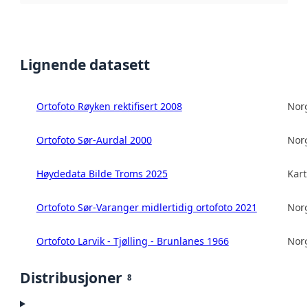
Lignende datasett
Ortofoto Røyken rektifisert 2008
Norg
Ortofoto Sør-Aurdal 2000
Norg
Høydedata Bilde Troms 2025
Kart
Ortofoto Sør-Varanger midlertidig ortofoto 2021
Norg
Ortofoto Larvik - Tjølling - Brunlanes 1966
Norg
Distribusjoner
8