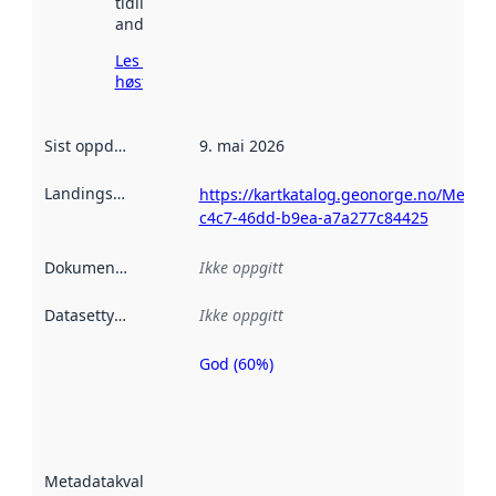
tidligere
andre steder.
Les mer om
høsting her
Sist oppdatert
:
9. mai 2026
Landingsside
:
https://kartkatalog.geonorge.no/Metad
c4c7-46dd-b9ea-a7a277c84425
Dokumentasjon
:
Ikke oppgitt
Datasettype
:
Ikke oppgitt
God (60%)
Metadatakvalitet
er en indikator
på hvor godt
datasettene er
beskrevet ved
Metadatakvalitet
:
hjelp