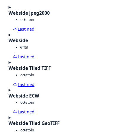
Webside Jpeg2000
octet
bin
Last ned
Webside
tiff
tif
Last ned
Webside Tiled TIFF
octet
bin
Last ned
Webside ECW
octet
bin
Last ned
Webside Tiled GeoTIFF
octet
bin