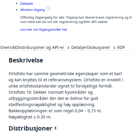
Datasett
Allmenn tilgang
Offentlig tilgjengelig for alle. Tilgang kan likevel kreve registrering og
som helst kan be om slik registrering og/eller API-nøkler.
Les mer om tilgangsnivåer her
Oversikt
Distribusjoner og API-er
Detaljer
Diskusjoner
RDF
8
0
Beskrivelse
Ortofoto har samme geometriske egenskaper som et kart
og kan knyttes til et referansesystem. Ortofoto er inndelt i
ulike ortofotostandarder egnet til forskjellige formål.
Ortofoto 10: Dekker normalt byområder og
utbyggingsområder der det er behov for god
stedfestingsnøyaktighet og høy oppløsning.
Bakkeoppløsningen er som regel 0,04 – 0,15 m.
Nøyaktighet ± 0.35 m.
Distribusjoner
8