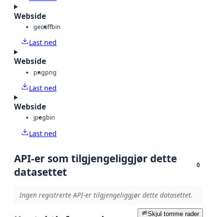
Webside
geotiff
bin
Last ned
Webside
png
png
Last ned
Webside
jpeg
bin
Last ned
API-er som tilgjengeliggjør dette
0
datasettet
Ingen registrerte API-er tilgjengeliggjør dette datasettet.
Skjul tomme rader