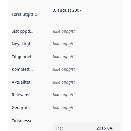
3. august 2007
Først utgitt
:
Denne datoen sier når dataene i dette datasettet 
Sist oppdatert
:
Ikke oppgitt
Nøyaktighet
:
Ikke oppgitt
Tilgjengelighet
:
Ikke oppgitt
Kompletthet
:
Ikke oppgitt
Aktualitet
:
Ikke oppgitt
Relevans
:
Ikke oppgitt
Geografisk avgrensning
:
Ikke oppgitt
Tidsmessig avgrensning
:
Fra
:
2016-04-