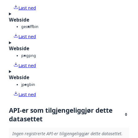
Last ned
Webside
geotiff
bin
Last ned
Webside
png
png
Last ned
Webside
jpeg
bin
Last ned
API-er som tilgjengeliggjør dette
0
datasettet
Ingen registrerte API-er tilgjengeliggjør dette datasettet.