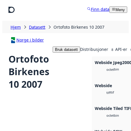
Hopp til hovedinnhold
Finn data
Meny
Hjem
Datasett
Ortofoto Birkenes 10 2007
Norge i bilder
Distribusjoner
API-er
Bruk datasett
8
Ortofoto
Webside Jpeg200
Birkenes
bin
octet
10 2007
Webside
tif
tiff
Webside Tiled TIF
bin
octet