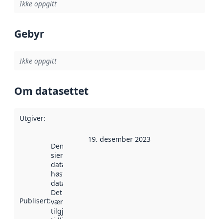
Ikke oppgitt
Gebyr
Ikke oppgitt
Om datasettet
Utgiver
:
19. desember 2023
Denne datoen
sier når
datasettet ble
høstet av
data.norge.no.
Det kan ha
Publisert
:
vært
tilgjengelig