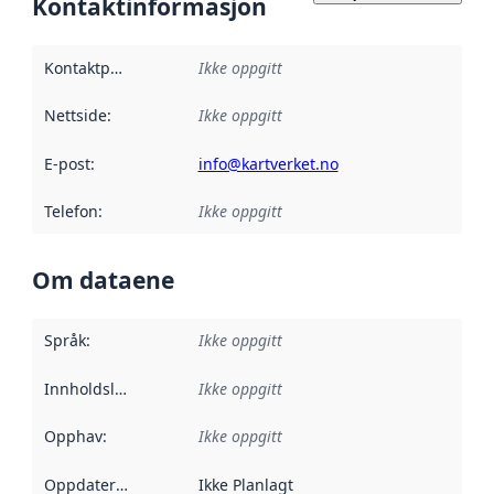
Kontaktinformasjon
Kontaktpunkt
:
Ikke oppgitt
Nettside
:
Ikke oppgitt
E-post
:
info@kartverket.no
Telefon
:
Ikke oppgitt
Om dataene
Språk
:
Ikke oppgitt
Innholdsleverandører
Ikke oppgitt
:
Opphav
:
Ikke oppgitt
Oppdateringsfrekvens
Ikke Planlagt
: