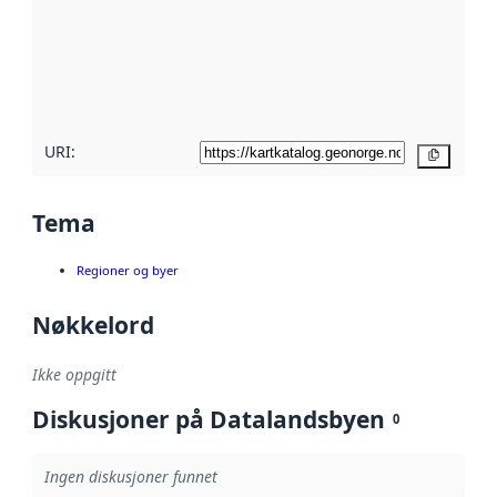
avmetadata.
Les mer om
metadatakvalitet
her
URI:
Kopier
Tema
Regioner og byer
Nøkkelord
Ikke oppgitt
Diskusjoner på Datalandsbyen
0
Ingen diskusjoner funnet