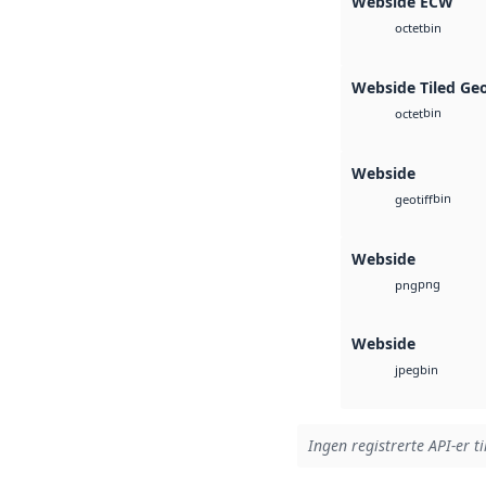
Webside ECW
bin
octet
Webside Tiled Ge
bin
octet
Webside
bin
geotiff
Webside
png
png
Webside
bin
jpeg
Ingen registrerte API-er ti