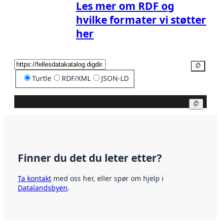
Les mer om RDF og
hvilke formater vi støtter
her
Kopier
Turtle
RDF/XML
JSON-LD
Kopier
Finner du det du leter etter?
Ta kontakt
med oss her, eller spør om hjelp i
Datalandsbyen
.