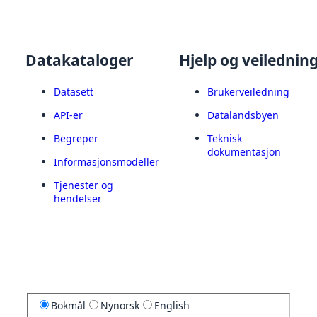
Datakataloger
Hjelp og veilednin
Datasett
Brukerveiledning
API-er
Datalandsbyen
Begreper
Teknisk
dokumentasjon
Informasjonsmodeller
Tjenester og
hendelser
Bokmål
Nynorsk
English