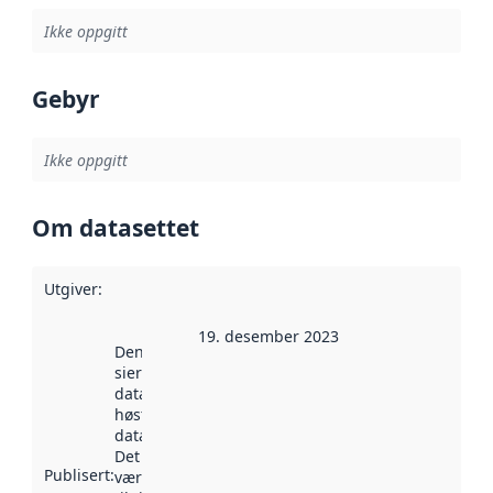
Ikke oppgitt
Gebyr
Ikke oppgitt
Om datasettet
Utgiver
:
19. desember 2023
Denne datoen
sier når
datasettet ble
høstet av
data.norge.no.
Det kan ha
Publisert
:
vært