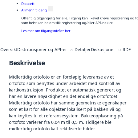
Datasett
Allmenn tilgang
Offentlig tilgjengelig for alle. Tilgang kan likevel kreve registrering og
som helst kan be om slik registrering og/eller API-nøkler.
Les mer om tilgangsnivåer her
Oversikt
Distribusjoner og API-er
Detaljer
Diskusjoner
RDF
8
0
Beskrivelse
Midlertidig ortofoto er en foreløpig leveranse av et
ortofoto som benyttes under arbeidet med kontroll av
kartkonstruksjon. Produktet er automatisk generert og
har en lavere nøyaktighet en det endelige ortofotoet.
Midlertidig ortofoto har samme geometriske egenskaper
som et kart for alle objekter lokalisert på bakkenivå og
kan knyttes til et referansesystem. Bakkeoppløsning på
ortofoto varierer fra 0,04 m til 0,5 m. Tidligere ble
midlertidig ortofoto kalt rektifiserte bilder.