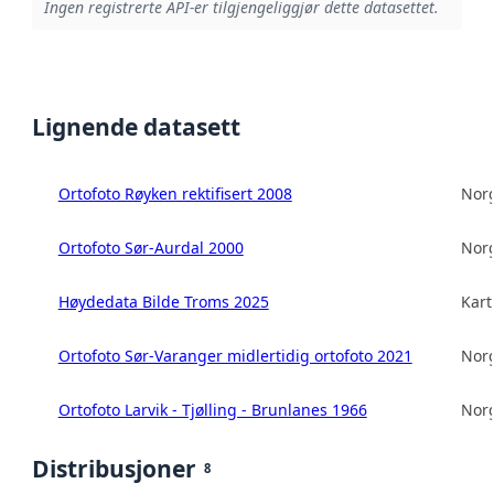
Ingen registrerte API-er tilgjengeliggjør dette datasettet.
Lignende datasett
Ortofoto Røyken rektifisert 2008
Norg
Ortofoto Sør-Aurdal 2000
Norg
Høydedata Bilde Troms 2025
Kart
Ortofoto Sør-Varanger midlertidig ortofoto 2021
Norg
Ortofoto Larvik - Tjølling - Brunlanes 1966
Norg
Distribusjoner
8