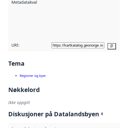
Metadatakvalitet
:
hjelp
avmetadata.
Les mer om
metadatakvalitet
her
URI:
Kopier
Tema
Regioner og byer
Nøkkelord
Ikke oppgitt
Diskusjoner på Datalandsbyen
0