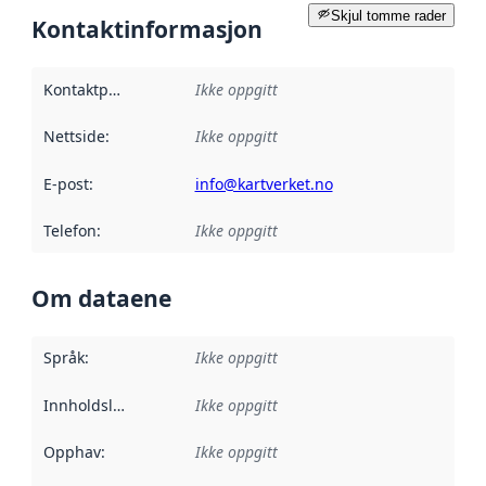
Skjul tomme rader
Kontaktinformasjon
Kontaktpunkt
:
Ikke oppgitt
Nettside
:
Ikke oppgitt
E-post
:
info@kartverket.no
Telefon
:
Ikke oppgitt
Om dataene
Språk
:
Ikke oppgitt
Innholdsleverandører
Ikke oppgitt
:
Opphav
:
Ikke oppgitt