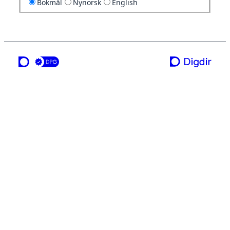
Bokmål
Nynorsk
English
en tjeneste fra