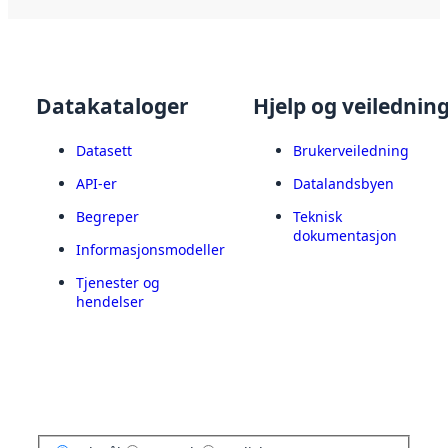
Datakataloger
Hjelp og veilednin
Datasett
Brukerveiledning
API-er
Datalandsbyen
Begreper
Teknisk
dokumentasjon
Informasjonsmodeller
Tjenester og
hendelser