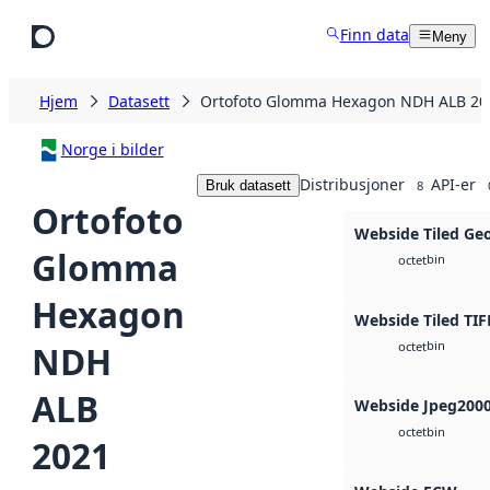
Hopp til hovedinnhold
Finn data
Meny
Hjem
Datasett
Ortofoto Glomma Hexagon NDH ALB 20
Norge i bilder
Distribusjoner
API-er
Bruk datasett
8
Ortofoto
Webside Tiled Ge
Glomma
bin
octet
Hexagon
Webside Tiled TIF
bin
NDH
octet
ALB
Webside Jpeg200
bin
octet
2021