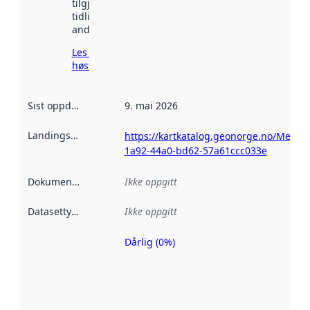
tilgjengelig
tidligere
andre steder.
Les mer om
høsting her
Sist oppdatert
:
9. mai 2026
Landingsside
:
https://kartkatalog.geonorge.no/Metad
1a92-44a0-bd62-57a61ccc033e
Dokumentasjon
:
Ikke oppgitt
Datasettype
:
Ikke oppgitt
Dårlig (0%)
Metadatakvalitet
er en indikator
på hvor godt
datasettene er
beskrevet ved