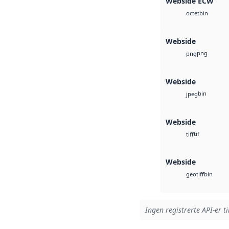
Webside ECW
bin
octet
Webside
png
png
Webside
bin
jpeg
Webside
tif
tiff
Webside
bin
geotiff
Ingen registrerte API-er ti