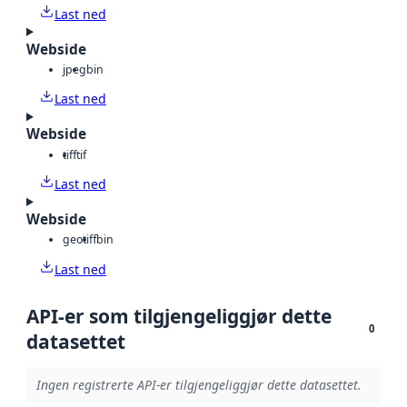
Last ned
Webside
jpeg
bin
Last ned
Webside
tiff
tif
Last ned
Webside
geotiff
bin
Last ned
API-er som tilgjengeliggjør dette
0
datasettet
Ingen registrerte API-er tilgjengeliggjør dette datasettet.