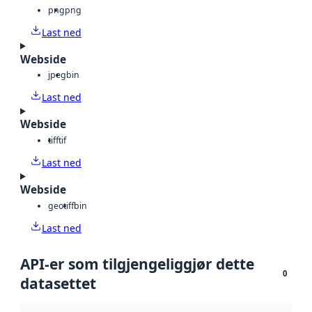
png
png
Last ned
Webside
jpeg
bin
Last ned
Webside
tiff
tif
Last ned
Webside
geotiff
bin
Last ned
API-er som tilgjengeliggjør dette
0
datasettet