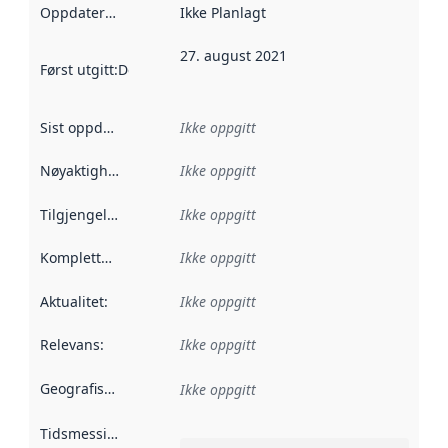
Oppdateringsfrekvens
Ikke Planlagt
:
27. august 2021
Først utgitt
:
Denne datoen sier når dataene i dette datasettet 
Sist oppdatert
:
Ikke oppgitt
Nøyaktighet
:
Ikke oppgitt
Tilgjengelighet
:
Ikke oppgitt
Kompletthet
:
Ikke oppgitt
Aktualitet
:
Ikke oppgitt
Relevans
:
Ikke oppgitt
Geografisk avgrensning
:
Ikke oppgitt
Tidsmessig avgrensning
: