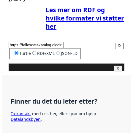
Les mer om RDF og
hvilke formater vi støtter
her
Kopier
Turtle
RDF/XML
JSON-LD
Kopier
Finner du det du leter etter?
Ta kontakt
med oss her, eller spør om hjelp i
Datalandsbyen
.