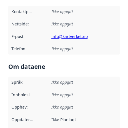
Kontaktpunkt
:
Ikke oppgitt
Nettside
:
Ikke oppgitt
E-post
:
info@kartverket.no
Telefon
:
Ikke oppgitt
Om dataene
Språk
:
Ikke oppgitt
Innholdsleverandører
Ikke oppgitt
:
Opphav
:
Ikke oppgitt
Oppdateringsfrekvens
Ikke Planlagt
: