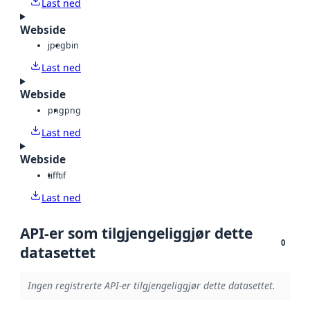
Last ned
Webside
jpeg
bin
Last ned
Webside
png
png
Last ned
Webside
tiff
tif
Last ned
API-er som tilgjengeliggjør dette
0
datasettet
Ingen registrerte API-er tilgjengeliggjør dette datasettet.