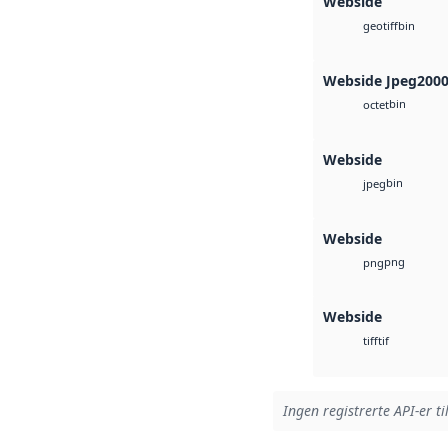
Webside
bin
geotiff
Webside Jpeg200
bin
octet
Webside
bin
jpeg
Webside
png
png
Webside
tif
tiff
Ingen registrerte API-er ti