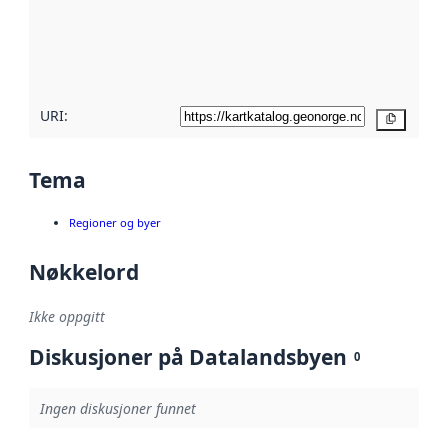
Les mer om
metadatakvalitet
her
URI:
Kopier
Tema
Regioner og byer
Nøkkelord
Ikke oppgitt
Diskusjoner på Datalandsbyen
0
Ingen diskusjoner funnet