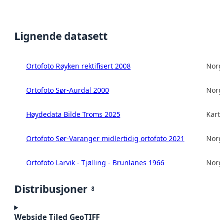
Lignende datasett
Ortofoto Røyken rektifisert 2008
Norg
Ortofoto Sør-Aurdal 2000
Norg
Høydedata Bilde Troms 2025
Kart
Ortofoto Sør-Varanger midlertidig ortofoto 2021
Norg
Ortofoto Larvik - Tjølling - Brunlanes 1966
Norg
Distribusjoner
8
Webside Tiled GeoTIFF