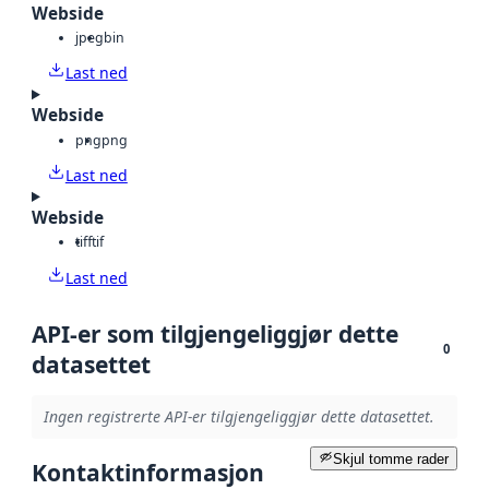
Webside
jpeg
bin
Last ned
Webside
png
png
Last ned
Webside
tiff
tif
Last ned
API-er som tilgjengeliggjør dette
0
datasettet
Ingen registrerte API-er tilgjengeliggjør dette datasettet.
Skjul tomme rader
Kontaktinformasjon