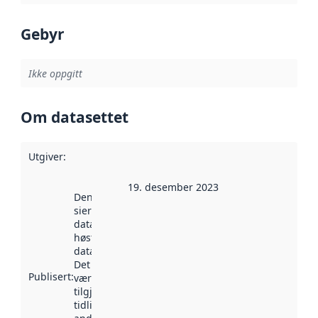
Gebyr
Ikke oppgitt
Om datasettet
Utgiver
:
19. desember 2023
Denne datoen
sier når
datasettet ble
høstet av
data.norge.no.
Det kan ha
Publisert
:
vært
tilgjengelig
tidligere