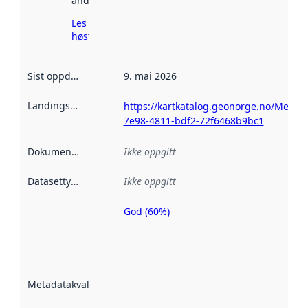
andre steder.
Les mer om
høsting her
Sist oppdatert
:
9. mai 2026
Landingsside
:
https://kartkatalog.geonorge.no/Metad
7e98-4811-bdf2-72f6468b9bc1
Dokumentasjon
:
Ikke oppgitt
Datasettype
:
Ikke oppgitt
God (60%)
Metadatakvalitet
er en indikator
på hvor godt
datasettene er
beskrevet ved
Metadatakvalitet
:
hjelp
avmetadata.