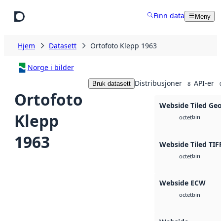
Hopp til hovedinnhold
Finn data
Meny
Hjem
Datasett
Ortofoto Klepp 1963
Norge i bilder
Distribusjoner
API-er
Bruk datasett
8
Ortofoto
Webside Tiled Ge
Klepp
bin
octet
1963
Webside Tiled TIF
bin
octet
Webside ECW
bin
octet