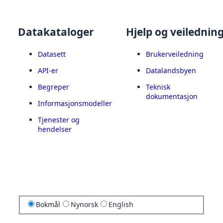
Datakataloger
Hjelp og veilednin
Datasett
Brukerveiledning
API-er
Datalandsbyen
Begreper
Teknisk
dokumentasjon
Informasjonsmodeller
Tjenester og
hendelser
Bokmål
Nynorsk
English