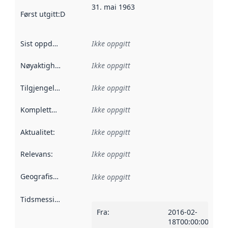
31. mai 1963
Først utgitt
:
Denne datoen sier når dataene i dette datasettet 
Sist oppdatert
:
Ikke oppgitt
Nøyaktighet
:
Ikke oppgitt
Tilgjengelighet
:
Ikke oppgitt
Kompletthet
:
Ikke oppgitt
Aktualitet
:
Ikke oppgitt
Relevans
:
Ikke oppgitt
Geografisk avgrensning
:
Ikke oppgitt
Tidsmessig avgrensning
:
Fra
:
2016-02-
18T00:00:00Z