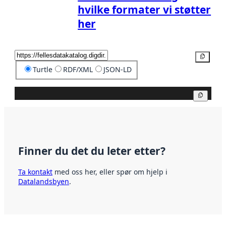
hvilke formater vi støtter
her
Kopier
Turtle
RDF/XML
JSON-LD
Kopier
Finner du det du leter etter?
Ta kontakt
med oss her, eller spør om hjelp i
Datalandsbyen
.