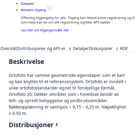
Datasett
Allmenn tilgang
Offentlig tilgjengelig for alle. Tilgang kan likevel kreve registrering og
som helst kan be om slik registrering og/eller API-nøkler.
Les mer om tilgangsnivåer her
Oversikt
Distribusjoner og API-er
Detaljer
Diskusjoner
RDF
8
0
Beskrivelse
Ortofoto har samme geometriske egenskaper som et kart
og kan knyttes til et referansesystem. Ortofoto er inndelt i
ulike ortofotostandarder egnet til forskjellige formål.
Ortofoto 20: Dekker områder som i hovedsak består av
tett- og spredt bebyggelse og jordbruksområder.
Bakkeoppløsning er vanligvis > 0,15 – 0,25 m. Nøyaktighet
± 0.50 m.
Distribusjoner
8