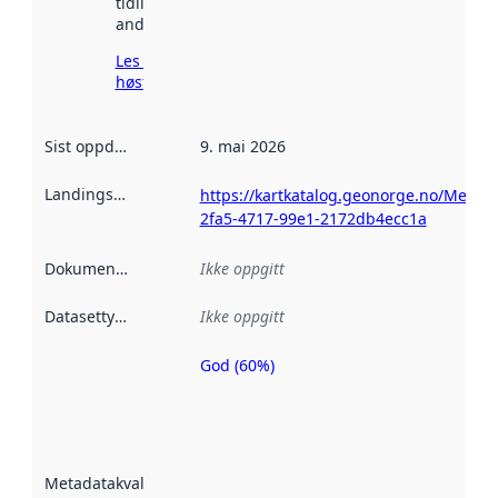
tidligere
andre steder.
Les mer om
høsting her
Sist oppdatert
:
9. mai 2026
Landingsside
:
https://kartkatalog.geonorge.no/Metada
2fa5-4717-99e1-2172db4ecc1a
Dokumentasjon
:
Ikke oppgitt
Datasettype
:
Ikke oppgitt
God (60%)
Metadatakvalitet
er en indikator
på hvor godt
datasettene er
beskrevet ved
Metadatakvalitet
:
hjelp