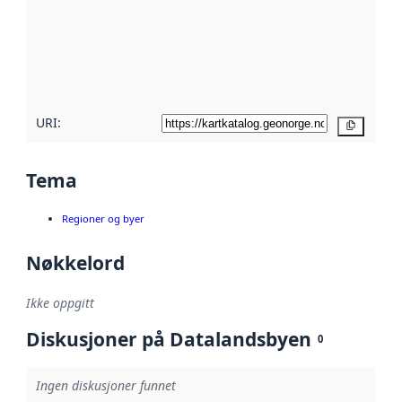
avmetadata.
Les mer om
metadatakvalitet
her
URI:
Kopier
Tema
Regioner og byer
Nøkkelord
Ikke oppgitt
Diskusjoner på Datalandsbyen
0
Ingen diskusjoner funnet