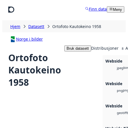
Hopp til hovedinnhold
Finn data
Meny
Hjem
Datasett
Ortofoto Kautokeino 1958
Norge i bilder
Distribusjoner
A
Bruk datasett
8
Ortofoto
Webside
Kautokeino
bi
jpeg
1958
Webside
pn
png
Webside
geotiff