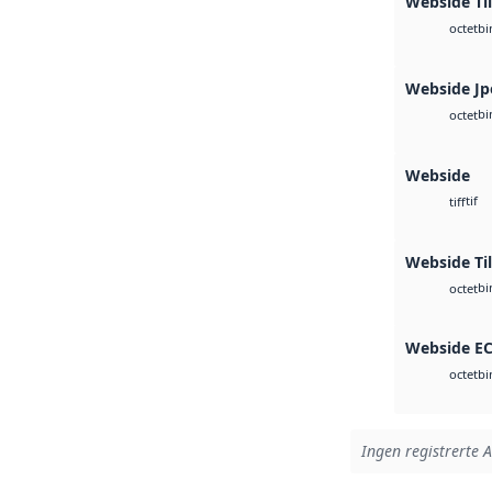
Webside Ti
bi
octet
Webside Jp
bi
octet
Webside
tif
tiff
Webside Til
bi
octet
Webside E
bi
octet
Ingen registrerte A