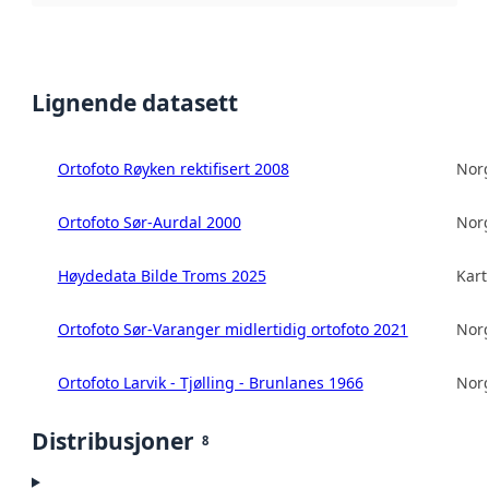
Lignende datasett
Ortofoto Røyken rektifisert 2008
Norg
Ortofoto Sør-Aurdal 2000
Norg
Høydedata Bilde Troms 2025
Kart
Ortofoto Sør-Varanger midlertidig ortofoto 2021
Norg
Ortofoto Larvik - Tjølling - Brunlanes 1966
Norg
Distribusjoner
8