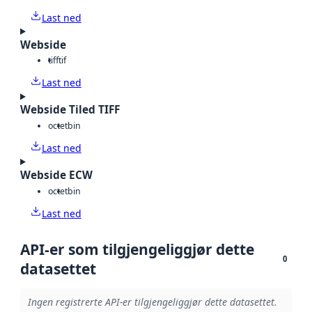
Last ned
Webside
tiff
tif
Last ned
Webside Tiled TIFF
octet
bin
Last ned
Webside ECW
octet
bin
Last ned
API-er som tilgjengeliggjør dette
0
datasettet
Ingen registrerte API-er tilgjengeliggjør dette datasettet.