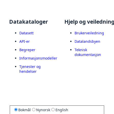
Datakataloger
Hjelp og veilednin
Datasett
Brukerveiledning
API-er
Datalandsbyen
Begreper
Teknisk
dokumentasjon
Informasjonsmodeller
Tjenester og
hendelser
Bokmål
Nynorsk
English