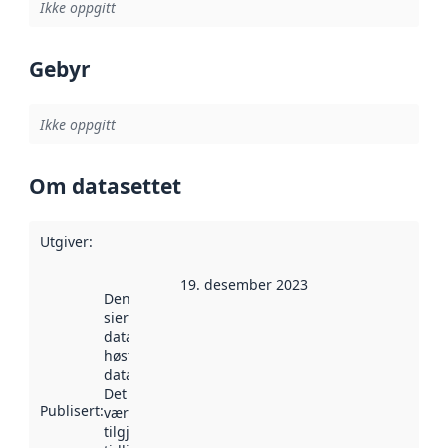
Ikke oppgitt
Gebyr
Ikke oppgitt
Om datasettet
Utgiver
:
19. desember 2023
Denne datoen
sier når
datasettet ble
høstet av
data.norge.no.
Det kan ha
Publisert
:
vært
tilgjengelig