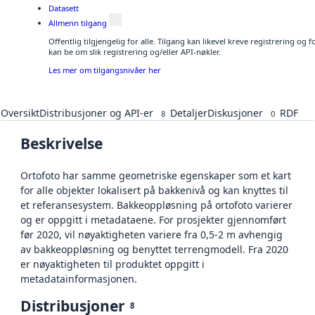
Datasett
Allmenn tilgang
Offentlig tilgjengelig for alle. Tilgang kan likevel kreve registrering o
kan be om slik registrering og/eller API-nøkler.
Les mer om tilgangsnivåer her
Oversikt
Distribusjoner og API-er
Detaljer
Diskusjoner
RDF
8
0
Beskrivelse
Ortofoto har samme geometriske egenskaper som et kart
for alle objekter lokalisert på bakkenivå og kan knyttes til
et referansesystem. Bakkeoppløsning på ortofoto varierer
og er oppgitt i metadataene. For prosjekter gjennomført
før 2020, vil nøyaktigheten variere fra 0,5-2 m avhengig
av bakkeoppløsning og benyttet terrengmodell. Fra 2020
er nøyaktigheten til produktet oppgitt i
metadatainformasjonen.
Distribusjoner
8