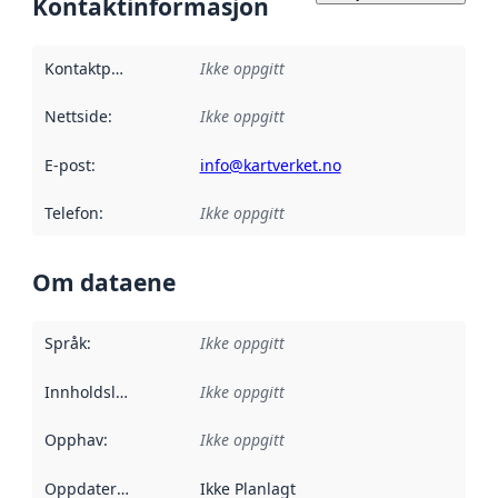
Kontaktinformasjon
Kontaktpunkt
:
Ikke oppgitt
Nettside
:
Ikke oppgitt
E-post
:
info@kartverket.no
Telefon
:
Ikke oppgitt
Om dataene
Språk
:
Ikke oppgitt
Innholdsleverandører
Ikke oppgitt
:
Opphav
:
Ikke oppgitt
Oppdateringsfrekvens
Ikke Planlagt
: