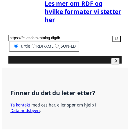
Les mer om RDF og
hvilke formater vi støtter
her
Kopier
Turtle
RDF/XML
JSON-LD
Kopier
Finner du det du leter etter?
Ta kontakt
med oss her, eller spør om hjelp i
Datalandsbyen
.