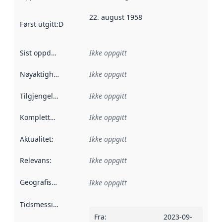
22. august 1958
Først utgitt
:
Denne datoen sier når dataene i dette datasettet 
Sist oppdatert
:
Ikke oppgitt
Nøyaktighet
:
Ikke oppgitt
Tilgjengelighet
:
Ikke oppgitt
Kompletthet
:
Ikke oppgitt
Aktualitet
:
Ikke oppgitt
Relevans
:
Ikke oppgitt
Geografisk avgrensning
:
Ikke oppgitt
Tidsmessig avgrensning
:
Fra
:
2023-09-