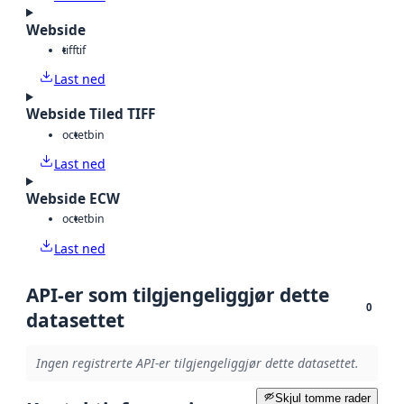
Webside
tiff
tif
Last ned
Webside Tiled TIFF
octet
bin
Last ned
Webside ECW
octet
bin
Last ned
API-er som tilgjengeliggjør dette
0
datasettet
Ingen registrerte API-er tilgjengeliggjør dette datasettet.
Skjul tomme rader