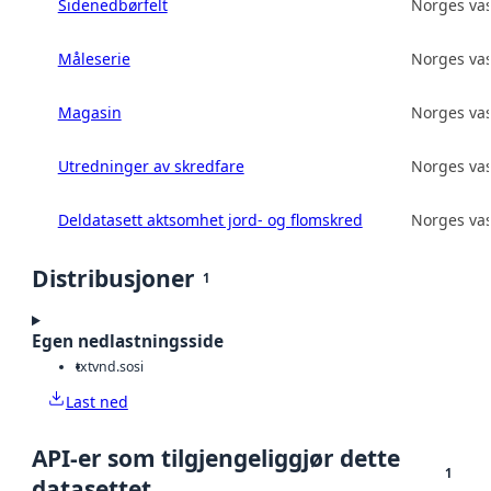
Sidenedbørfelt
Norges vas
Måleserie
Norges vas
Magasin
Norges vas
Utredninger av skredfare
Norges vas
Deldatasett aktsomhet jord- og flomskred
Norges vas
Distribusjoner
1
Egen nedlastningsside
txt
vnd.sosi
Last ned
API-er som tilgjengeliggjør dette
1
datasettet