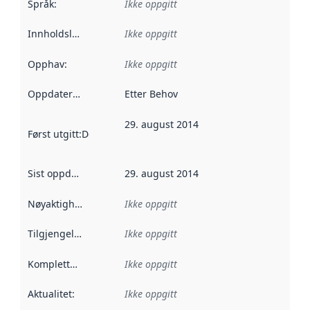
Språk
:
Ikke oppgitt
Innholdsleverandører
Ikke oppgitt
:
Opphav
:
Ikke oppgitt
Oppdateringsfrekvens
Etter Behov
:
29. august 2014
Først utgitt
:
Denne datoen sier når dataene i dette datasettet 
Sist oppdatert
:
29. august 2014
Nøyaktighet
:
Ikke oppgitt
Tilgjengelighet
:
Ikke oppgitt
Kompletthet
:
Ikke oppgitt
Aktualitet
:
Ikke oppgitt