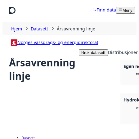
Hopp til hovedinnhold
Finn data
Meny
Hjem
Datasett
Årsavrenning linje
Norges vassdrags- og energidirektorat
Distribusjoner
Bruk datasett
Årsavrenning
Egen n
linje
tx
Hydrol
w
Datasett