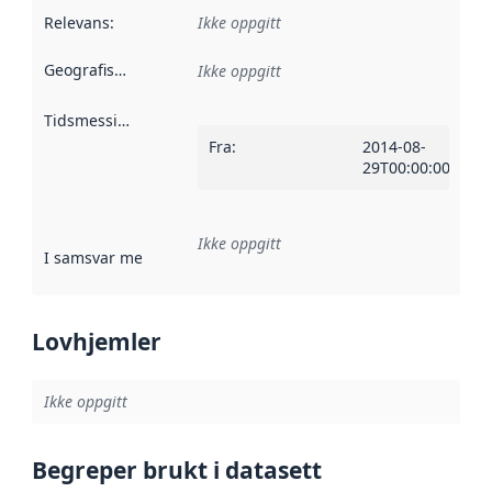
Relevans
:
Ikke oppgitt
Geografisk avgrensning
:
Ikke oppgitt
Tidsmessig avgrensning
:
Fra
:
2014-08-
29T00:00:00Z
Ikke oppgitt
I samsvar med
:
Referanse til en implementasjonsregel eller a
Lovhjemler
Ikke oppgitt
Begreper brukt i datasett