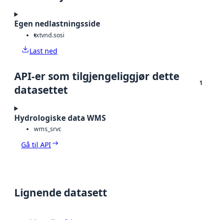
Egen nedlastningsside
txt
vnd.sosi
Last ned
API-er som tilgjengeliggjør dette
1
datasettet
Hydrologiske data WMS
wms_srvc
Gå til API
Lignende datasett