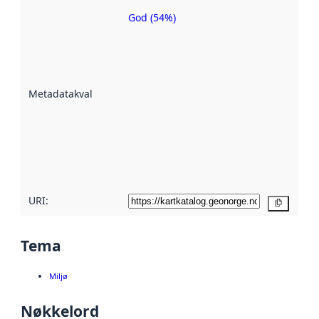
God (54%)
Metadatakvalitet
er en indikator
på hvor godt
datasettene er
beskrevet ved
Metadatakvalitet
:
hjelp
avmetadata.
Les mer om
metadatakvalitet
her
URI:
Kopier
Tema
Miljø
Nøkkelord