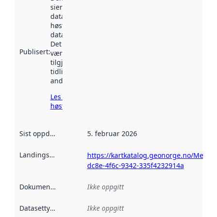
sier når
datasettet ble
høstet av
data.norge.no.
Det kan ha
Publisert
:
vært
tilgjengelig
tidligere
andre steder.
Les mer om
høsting her
Sist oppdatert
:
5. februar 2026
Landingsside
:
https://kartkatalog.geonorge.no/Metad
dc8e-4f6c-9342-335f4232914a
Dokumentasjon
:
Ikke oppgitt
Datasettype
:
Ikke oppgitt