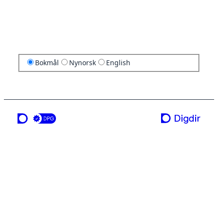
Bokmål
Nynorsk
English
en tjeneste fra