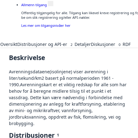
Allmenn tilgang
Offentlig tilgjengelig for alle. Tilgang kan likevel kreve registrering o
be om slik registrering og/eller API-nøkler.
Les mer om tilgangsnivåer her
Oversikt
Distribusjoner og API-er
Detaljer
Diskusjoner
RDF
2
0
Beskrivelse
Avrenningsdataene(isolinjene) viser avrenning i
liter/sekund/km2 basert på normalperioden 1961 -
1990.Avrenningskart er et viktig redskap for alle som har
behov for å beregne midlere tilsig til et punkt i et
vassdrag. Dette kan være nødvendig i forbindelse med
dimensjonering av anlegg for kraftforsyning, etablering
av mini- og mikrikraftver, vannforsyning,
jordbruksvanning, oppdrett av fisk, flomsikring, vei og
brobygging.
Distribusjoner
1