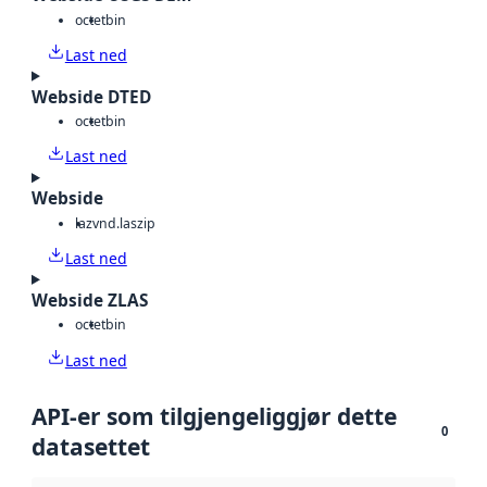
octet
bin
Last ned
Webside DTED
octet
bin
Last ned
Webside
laz
vnd.laszip
Last ned
Webside ZLAS
octet
bin
Last ned
API-er som tilgjengeliggjør dette
0
datasettet