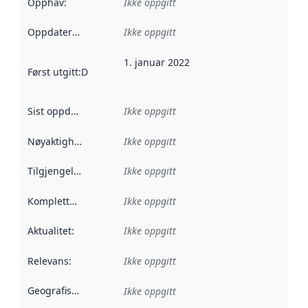
Opphav
:
Ikke oppgitt
Oppdateringsfrekvens
Ikke oppgitt
:
1. januar 2022
Først utgitt
:
Denne datoen sier når dataene i dette datasettet 
Sist oppdatert
:
Ikke oppgitt
Nøyaktighet
:
Ikke oppgitt
Tilgjengelighet
:
Ikke oppgitt
Kompletthet
:
Ikke oppgitt
Aktualitet
:
Ikke oppgitt
Relevans
:
Ikke oppgitt
Geografisk avgrensning
:
Ikke oppgitt