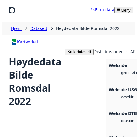
Hopp til hovedinnhold
Finn data
Meny
Hjem
Datasett
Høydedata Bilde Romsdal 2022
Kartverket
Distribusjoner
API
Bruk datasett
5
Høydedata
Webside
Bilde
bin
geotiff
Romsdal
Webside US
bin
2022
octet
Webside DTE
bin
octet