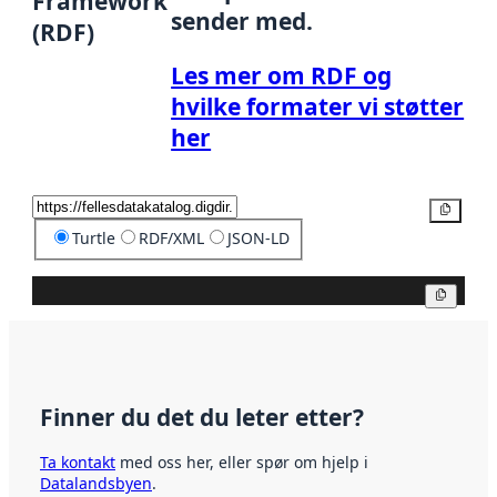
Framework
sender med.
(RDF)
Les mer om RDF og
hvilke formater vi støtter
her
Kopier
Turtle
RDF/XML
JSON-LD
Kopier
Finner du det du leter etter?
Ta kontakt
med oss her, eller spør om hjelp i
Datalandsbyen
.