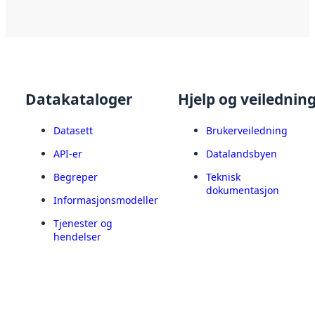
Datakataloger
Hjelp og veilednin
Datasett
Brukerveiledning
API-er
Datalandsbyen
Begreper
Teknisk
dokumentasjon
Informasjonsmodeller
Tjenester og
hendelser