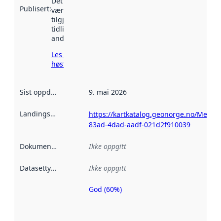
Det kan ha
Publisert
:
vært
tilgjengelig
tidligere
andre steder.
Les mer om
høsting her
Sist oppdatert
:
9. mai 2026
Landingsside
:
https://kartkatalog.geonorge.no/Metad
83ad-4dad-aadf-021d2f910039
Dokumentasjon
:
Ikke oppgitt
Datasettype
:
Ikke oppgitt
God (60%)
Metadatakvalitet
er en indikator
på hvor godt