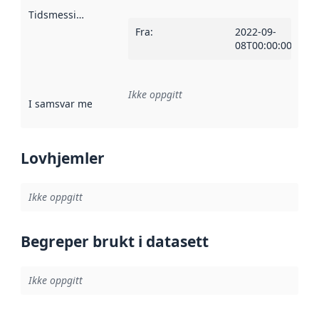
Tidsmessig avgrensning
:
Fra
:
2022-09-
08T00:00:00Z
Ikke oppgitt
I samsvar med
:
Referanse til en implementasjonsregel eller a
Lovhjemler
Ikke oppgitt
Begreper brukt i datasett
Ikke oppgitt