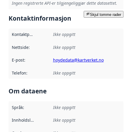
Ingen registrerte API-er tilgjengeliggjør dette datasettet.
Skjul tomme rader
Kontaktinformasjon
Kontaktpunkt
:
Ikke oppgitt
Nettside
:
Ikke oppgitt
E-post
:
hoydedata@kartverket.no
Telefon
:
Ikke oppgitt
Om dataene
Språk
:
Ikke oppgitt
Innholdsleverandører
Ikke oppgitt
: