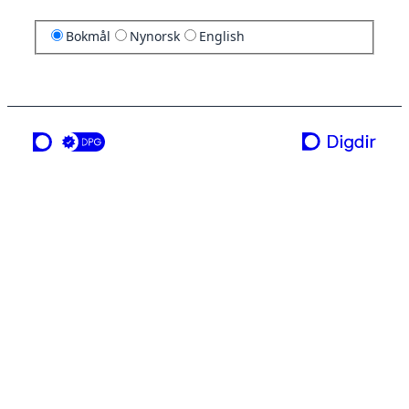
Bokmål
Nynorsk
English
en tjeneste fra