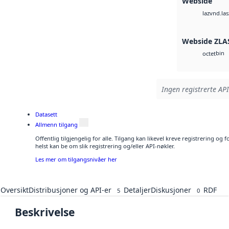
Webside
vnd.las
laz
Webside ZLA
bin
octet
Ingen registrerte API
Datasett
Allmenn tilgang
Offentlig tilgjengelig for alle. Tilgang kan likevel kreve registrering o
helst kan be om slik registrering og/eller API-nøkler.
Les mer om tilgangsnivåer her
Oversikt
Distribusjoner og API-er
Detaljer
Diskusjoner
RDF
5
0
Beskrivelse