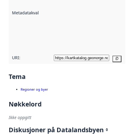
datasettene er
beskrevet ved
Metadatakvalitet
:
hjelp
avmetadata.
Les mer om
metadatakvalitet
her
URI:
Kopier
Tema
Regioner og byer
Nøkkelord
Ikke oppgitt
Diskusjoner på Datalandsbyen
0