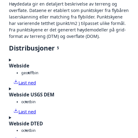
Høydedata gir en detaljert beskrivelse av terreng og
overflate. Dataene er etablert som punktskyer fra flybåren
laserskanning eller matching fra flybilder. Punktskyene
har varierende tetthet (punkt/m2 ) tilpasset ulike formål.
Fra punktskyene er det generert høydemodeller på grid-
format av terreng (DTM) og overflate (DOM).
Distribusjoner
5
Webside
geotiff
bin
Last ned
Webside USGS DEM
octet
bin
Last ned
Webside DTED
octet
bin