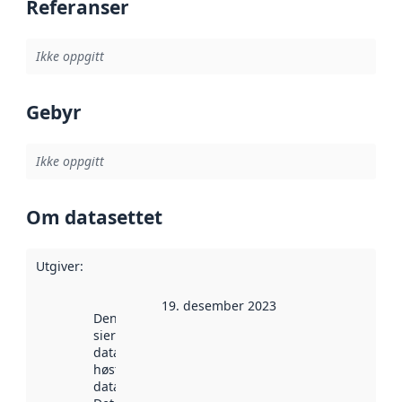
Referanser
Ikke oppgitt
Gebyr
Ikke oppgitt
Om datasettet
Utgiver
:
19. desember 2023
Denne datoen
sier når
datasettet ble
høstet av
data.norge.no.