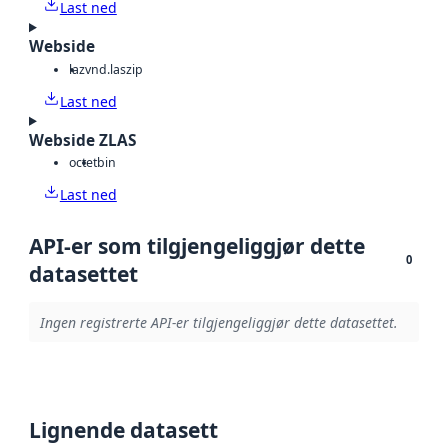
Last ned
Webside
laz
vnd.laszip
Last ned
Webside ZLAS
octet
bin
Last ned
API-er som tilgjengeliggjør dette
0
datasettet
Ingen registrerte API-er tilgjengeliggjør dette datasettet.
Lignende datasett