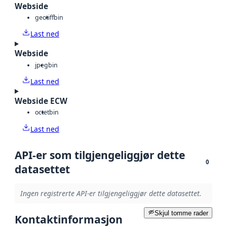
Webside
geotiff
bin
Last ned
Webside
jpeg
bin
Last ned
Webside ECW
octet
bin
Last ned
API-er som tilgjengeliggjør dette
0
datasettet
Ingen registrerte API-er tilgjengeliggjør dette datasettet.
Skjul tomme rader
Kontaktinformasjon