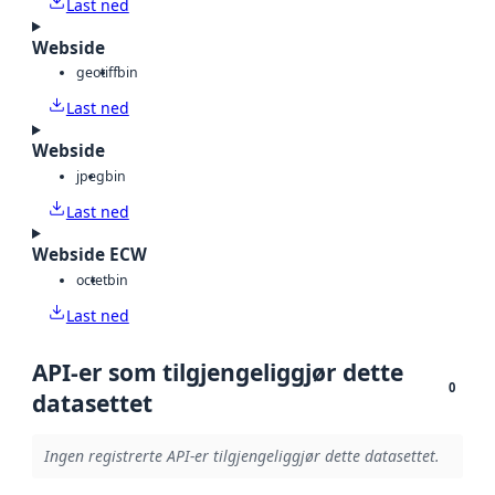
Last ned
Webside
geotiff
bin
Last ned
Webside
jpeg
bin
Last ned
Webside ECW
octet
bin
Last ned
API-er som tilgjengeliggjør dette
0
datasettet
Ingen registrerte API-er tilgjengeliggjør dette datasettet.