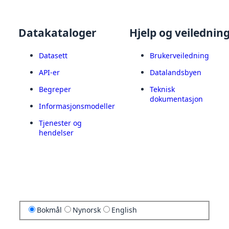
Datakataloger
Hjelp og veilednin
Datasett
Brukerveiledning
API-er
Datalandsbyen
Begreper
Teknisk
dokumentasjon
Informasjonsmodeller
Tjenester og
hendelser
Bokmål
Nynorsk
English