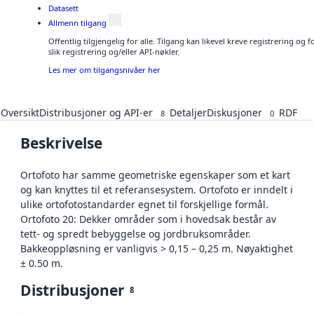
Datasett
Allmenn tilgang
Offentlig tilgjengelig for alle. Tilgang kan likevel kreve registrering o
slik registrering og/eller API-nøkler.
Les mer om tilgangsnivåer her
Oversikt
Distribusjoner og API-er
Detaljer
Diskusjoner
RDF
8
0
Beskrivelse
Ortofoto har samme geometriske egenskaper som et kart
og kan knyttes til et referansesystem. Ortofoto er inndelt i
ulike ortofotostandarder egnet til forskjellige formål.
Ortofoto 20: Dekker områder som i hovedsak består av
tett- og spredt bebyggelse og jordbruksområder.
Bakkeoppløsning er vanligvis > 0,15 – 0,25 m. Nøyaktighet
± 0.50 m.
Distribusjoner
8