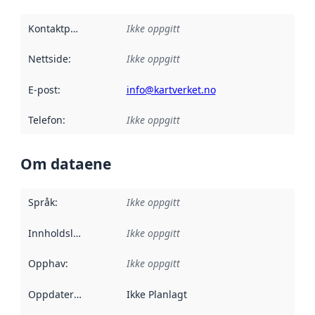
Kontaktpunkt
:
Ikke oppgitt
Nettside
:
Ikke oppgitt
E-post
:
info@kartverket.no
Telefon
:
Ikke oppgitt
Om dataene
Språk
:
Ikke oppgitt
Innholdsleverandører
Ikke oppgitt
:
Opphav
:
Ikke oppgitt
Oppdateringsfrekvens
Ikke Planlagt
: