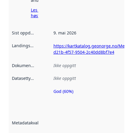
andre steder.
Les mer om
høsting her
Sist oppdatert
:
9. mai 2026
Landingsside
:
https://kartkatalog.geonorge.no/Metad
d21b-4f57-9504-2c40dd8bf7e4
Dokumentasjon
:
Ikke oppgitt
Datasettype
:
Ikke oppgitt
God (60%)
Metadatakvalitet
er en indikator
på hvor godt
datasettene er
beskrevet ved
Metadatakvalitet
:
hjelp
avmetadata.