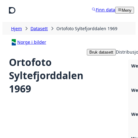
Hopp til hovedinnhold
Finn data
Meny
Hjem
Datasett
Ortofoto Syltefjorddalen 1969
Norge i bilder
Distribusj
Bruk datasett
Ortofoto
We
Syltefjorddalen
1969
We
We