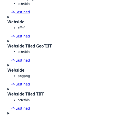
octet
bin
Last ned
Webside
tiff
tif
Last ned
Webside Tiled GeoTIFF
octet
bin
Last ned
Webside
png
png
Last ned
Webside Tiled TIFF
octet
bin
Last ned