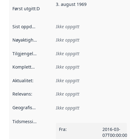
3. august 1969
Først utgitt
:
Denne datoen sier når dataene i dette datasettet 
Sist oppdatert
:
Ikke oppgitt
Nøyaktighet
:
Ikke oppgitt
Tilgjengelighet
:
Ikke oppgitt
Kompletthet
:
Ikke oppgitt
Aktualitet
:
Ikke oppgitt
Relevans
:
Ikke oppgitt
Geografisk avgrensning
:
Ikke oppgitt
Tidsmessig avgrensning
:
Fra
:
2016-03-
07T00:00:00Z