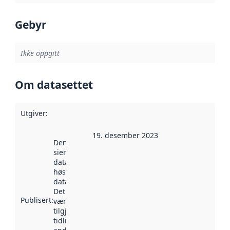
Gebyr
Ikke oppgitt
Om datasettet
Utgiver
:
19. desember 2023
Denne datoen
sier når
datasettet ble
høstet av
data.norge.no.
Det kan ha
Publisert
:
vært
tilgjengelig
tidligere