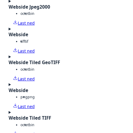
Webside Jpeg2000
octet
bin
Last ned
Webside
tiff
tif
Last ned
Webside Tiled GeoTIFF
octet
bin
Last ned
Webside
png
png
Last ned
Webside Tiled TIFF
octet
bin