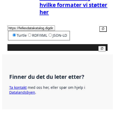
hvilke formater vi støtter
her
Kopier
Turtle
RDF/XML
JSON-LD
Kopier
Finner du det du leter etter?
Ta kontakt
med oss her, eller spør om hjelp i
Datalandsbyen
.