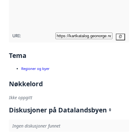
Les mer om
metadatakvalitet
her
URI:
Kopier
Tema
Regioner og byer
Nøkkelord
Ikke oppgitt
Diskusjoner på Datalandsbyen
0
Ingen diskusjoner funnet