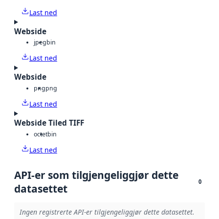
Last ned
Webside
jpeg
bin
Last ned
Webside
png
png
Last ned
Webside Tiled TIFF
octet
bin
Last ned
API-er som tilgjengeliggjør dette
0
datasettet
Ingen registrerte API-er tilgjengeliggjør dette datasettet.