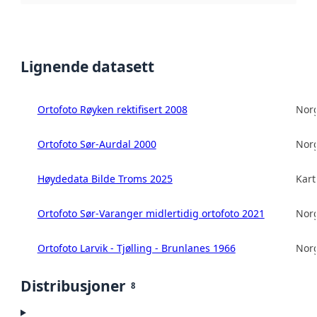
Lignende datasett
Ortofoto Røyken rektifisert 2008
Norg
Ortofoto Sør-Aurdal 2000
Norg
Høydedata Bilde Troms 2025
Kart
Ortofoto Sør-Varanger midlertidig ortofoto 2021
Norg
Ortofoto Larvik - Tjølling - Brunlanes 1966
Norg
Distribusjoner
8