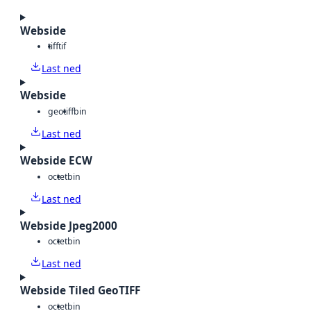
Webside
tiff
tif
Last ned
Webside
geotiff
bin
Last ned
Webside ECW
octet
bin
Last ned
Webside Jpeg2000
octet
bin
Last ned
Webside Tiled GeoTIFF
octet
bin