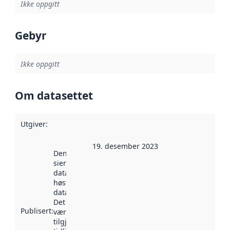
Ikke oppgitt
Gebyr
Ikke oppgitt
Om datasettet
Utgiver
:
19. desember 2023
Denne datoen
sier når
datasettet ble
høstet av
data.norge.no.
Det kan ha
Publisert
:
vært
tilgjengelig