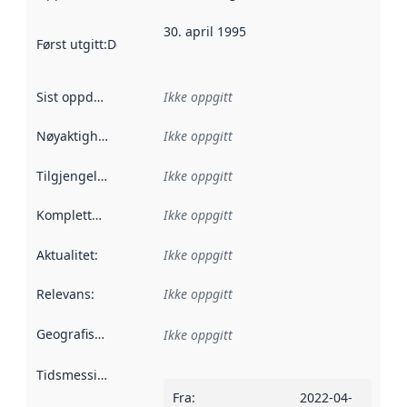
30. april 1995
Først utgitt
:
Denne datoen sier når dataene i dette datasettet 
Sist oppdatert
:
Ikke oppgitt
Nøyaktighet
:
Ikke oppgitt
Tilgjengelighet
:
Ikke oppgitt
Kompletthet
:
Ikke oppgitt
Aktualitet
:
Ikke oppgitt
Relevans
:
Ikke oppgitt
Geografisk avgrensning
:
Ikke oppgitt
Tidsmessig avgrensning
:
Fra
:
2022-04-