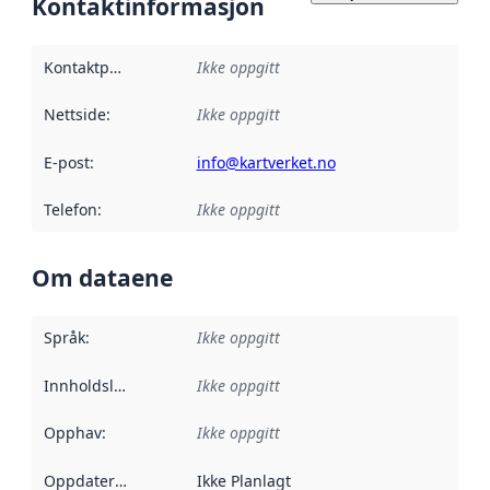
Kontaktinformasjon
Kontaktpunkt
:
Ikke oppgitt
Nettside
:
Ikke oppgitt
E-post
:
info@kartverket.no
Telefon
:
Ikke oppgitt
Om dataene
Språk
:
Ikke oppgitt
Innholdsleverandører
Ikke oppgitt
:
Opphav
:
Ikke oppgitt
Oppdateringsfrekvens
Ikke Planlagt
: