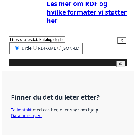
Les mer om RDF og
hvilke formater vi støtter
her
Kopier
Turtle
RDF/XML
JSON-LD
Kopier
Finner du det du leter etter?
Ta kontakt
med oss her, eller spør om hjelp i
Datalandsbyen
.