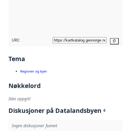
avmetadata.
Les mer om
metadatakvalitet
her
URI:
Kopier
Tema
Regioner og byer
Nøkkelord
Ikke oppgitt
Diskusjoner på Datalandsbyen
0
Ingen diskusjoner funnet