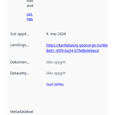
tidligere
andre steder.
Les mer om
høsting her
Sist oppdatert
:
9. mai 2026
Landingsside
:
https://kartkatalog.geonorge.no/Metada
8d61-45f9-ba54-67fe8bde9acd
Dokumentasjon
:
Ikke oppgitt
Datasettype
:
Ikke oppgitt
God (60%)
Metadatakvalitet
er en indikator
på hvor godt
datasettene er
beskrevet ved
Metadatakvalitet
:
hjelp