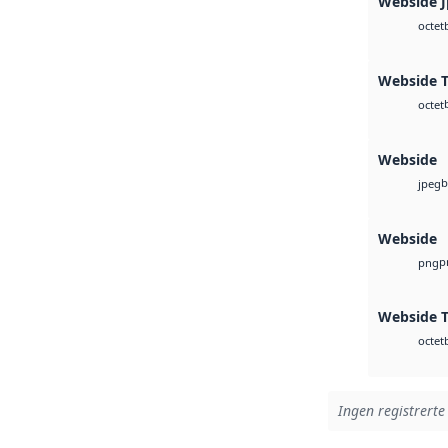
Webside 
octet
Webside T
octet
Webside
b
jpeg
Webside
p
png
Webside T
octet
Ingen registrerte 