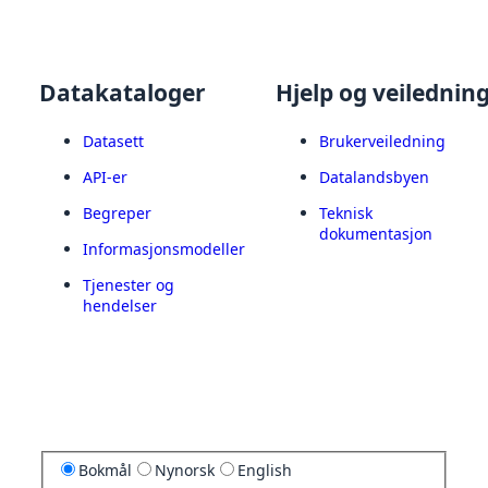
Datakataloger
Hjelp og veilednin
Datasett
Brukerveiledning
API-er
Datalandsbyen
Begreper
Teknisk
dokumentasjon
Informasjonsmodeller
Tjenester og
hendelser
Bokmål
Nynorsk
English