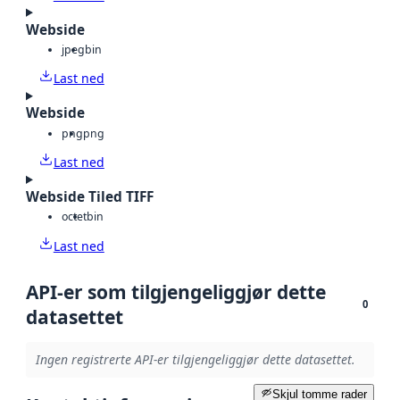
Webside
jpeg
bin
Last ned
Webside
png
png
Last ned
Webside Tiled TIFF
octet
bin
Last ned
API-er som tilgjengeliggjør dette
0
datasettet
Ingen registrerte API-er tilgjengeliggjør dette datasettet.
Skjul tomme rader