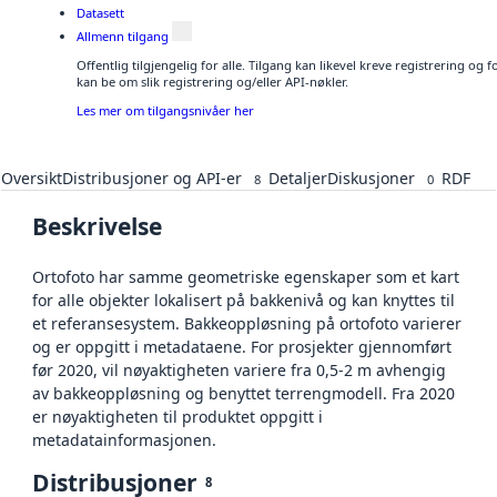
Datasett
Allmenn tilgang
Offentlig tilgjengelig for alle. Tilgang kan likevel kreve registrering o
kan be om slik registrering og/eller API-nøkler.
Les mer om tilgangsnivåer her
Oversikt
Distribusjoner og API-er
Detaljer
Diskusjoner
RDF
8
0
Beskrivelse
Ortofoto har samme geometriske egenskaper som et kart
for alle objekter lokalisert på bakkenivå og kan knyttes til
et referansesystem. Bakkeoppløsning på ortofoto varierer
og er oppgitt i metadataene. For prosjekter gjennomført
før 2020, vil nøyaktigheten variere fra 0,5-2 m avhengig
av bakkeoppløsning og benyttet terrengmodell. Fra 2020
er nøyaktigheten til produktet oppgitt i
metadatainformasjonen.
Distribusjoner
8