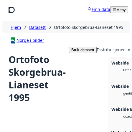
Hopp til hovedinnhold
Finn data
Meny
Hjem
Datasett
Ortofoto Skorgebrua-Lianeset 1995
Norge i bilder
Distribusjoner
Bruk datasett
8
Ortofoto
Webside
Skorgebrua-
tif
tiff
Lianeset
Webside
1995
geotif
Webside 
octet