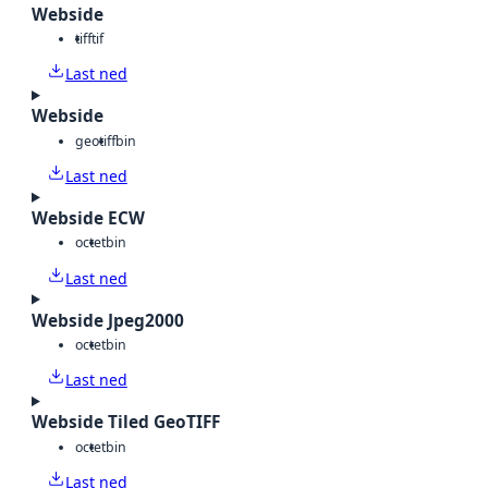
Webside
tiff
tif
Last ned
Webside
geotiff
bin
Last ned
Webside ECW
octet
bin
Last ned
Webside Jpeg2000
octet
bin
Last ned
Webside Tiled GeoTIFF
octet
bin
Last ned