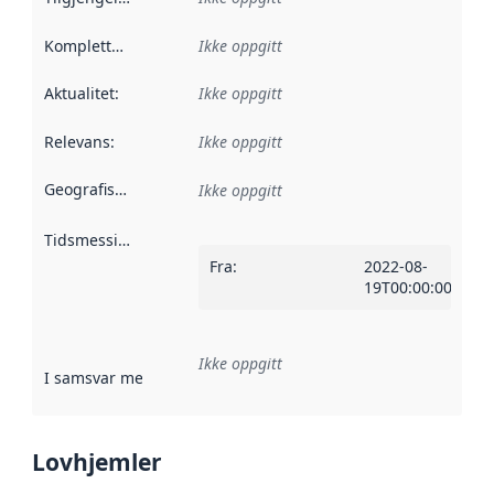
Kompletthet
:
Ikke oppgitt
Aktualitet
:
Ikke oppgitt
Relevans
:
Ikke oppgitt
Geografisk avgrensning
:
Ikke oppgitt
Tidsmessig avgrensning
:
Fra
:
2022-08-
19T00:00:00Z
Ikke oppgitt
I samsvar med
:
Referanse til en implementasjonsregel eller a
Lovhjemler