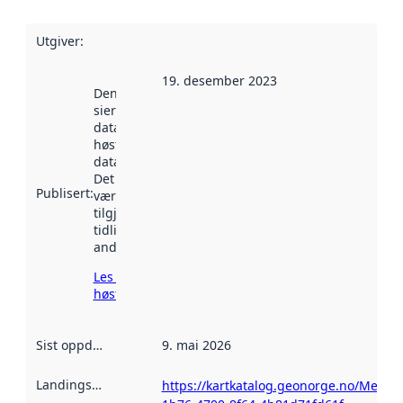
Utgiver
:
19. desember 2023
Denne datoen
sier når
datasettet ble
høstet av
data.norge.no.
Det kan ha
Publisert
:
vært
tilgjengelig
tidligere
andre steder.
Les mer om
høsting her
Sist oppdatert
:
9. mai 2026
Landingsside
:
https://kartkatalog.geonorge.no/Metad