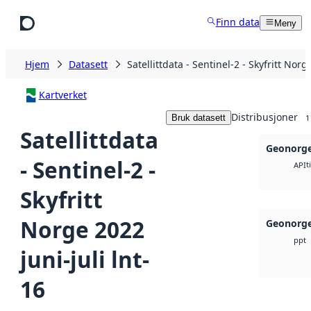
Hopp til hovedinnhold
Finn data
Meny
Hjem
Datasett
Satellittdata - Sentinel-2 - Skyfritt Norg
Kartverket
Distribusjoner
Bruk datasett
1
Satellittdata
Geonorge
- Sentinel-2 -
t
API
Skyfritt
Norge 2022
Geonorge
ppt
juni-juli lnt-
16