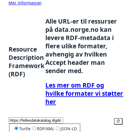
Mer informasjon
Alle URL-er til ressurser
på data.norge.no kan
levere RDF-metadata i
flere ulike formater,
Resource
avhengig av hvilken
Description
Accept header man
Framework
sender med.
(RDF)
Les mer om RDF og
hvilke formater vi støtter
her
Kopier
Turtle
RDF/XML
JSON-LD