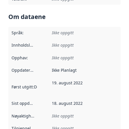
Om dataene
Språk
:
Ikke oppgitt
Innholdsleverandører
Ikke oppgitt
:
Opphav
:
Ikke oppgitt
Oppdateringsfrekvens
Ikke Planlagt
:
19. august 2022
Først utgitt
:
Denne datoen sier når dataene i dette datasettet 
Sist oppdatert
:
18. august 2022
Nøyaktighet
:
Ikke oppgitt
Tilgjengelighet
:
Ikke oppgitt