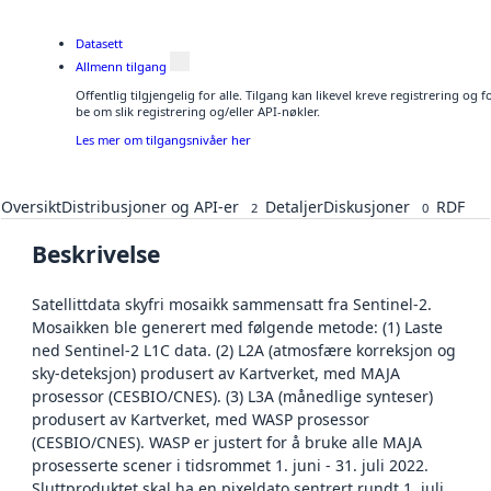
Datasett
Allmenn tilgang
Offentlig tilgjengelig for alle. Tilgang kan likevel kreve registrering o
be om slik registrering og/eller API-nøkler.
Les mer om tilgangsnivåer her
Oversikt
Distribusjoner og API-er
Detaljer
Diskusjoner
RDF
2
0
Beskrivelse
Satellittdata skyfri mosaikk sammensatt fra Sentinel-2.
Mosaikken ble generert med følgende metode: (1) Laste
ned Sentinel-2 L1C data. (2) L2A (atmosfære korreksjon og
sky-deteksjon) produsert av Kartverket, med MAJA
prosessor (CESBIO/CNES). (3) L3A (månedlige synteser)
produsert av Kartverket, med WASP prosessor
(CESBIO/CNES). WASP er justert for å bruke alle MAJA
prosesserte scener i tidsrommet 1. juni - 31. juli 2022.
Sluttproduktet skal ha en pixeldato sentrert rundt 1. juli.