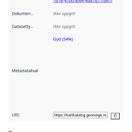
1b76-4700-8f64-4b81d71fd61f
Dokumentasjon
:
Ikke oppgitt
Datasettype
:
Ikke oppgitt
God (54%)
Metadatakvalitet
er en indikator
på hvor godt
datasettene er
beskrevet ved
Metadatakvalitet
:
hjelp
avmetadata.
Les mer om
metadatakvalitet
her
URI:
Kopier