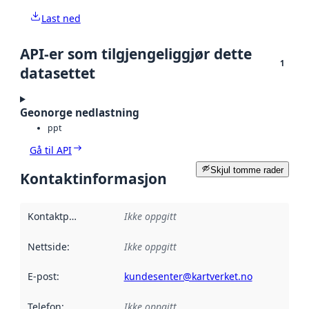
Last ned
API-er som tilgjengeliggjør dette
1
datasettet
Geonorge nedlastning
ppt
Gå til API
Skjul tomme rader
Kontaktinformasjon
Kontaktpunkt
:
Ikke oppgitt
Nettside
:
Ikke oppgitt
E-post
:
kundesenter@kartverket.no
Telefon
:
Ikke oppgitt