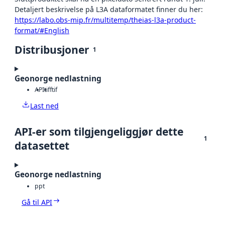
Detaljert beskrivelse på L3A dataformatet finner du her:
https://labo.obs-mip.fr/multitemp/theias-l3a-product-
format/#English
Distribusjoner
1
Geonorge nedlastning
API
tiff
tif
Last ned
API-er som tilgjengeliggjør dette
1
datasettet
Geonorge nedlastning
ppt
Gå til API