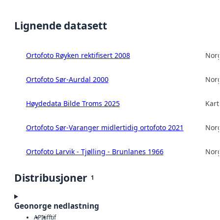
Lignende datasett
Ortofoto Røyken rektifisert 2008
Norg
Ortofoto Sør-Aurdal 2000
Norg
Høydedata Bilde Troms 2025
Kart
Ortofoto Sør-Varanger midlertidig ortofoto 2021
Norg
Ortofoto Larvik - Tjølling - Brunlanes 1966
Norg
Distribusjoner
1
Geonorge nedlastning
API
tiff
tif