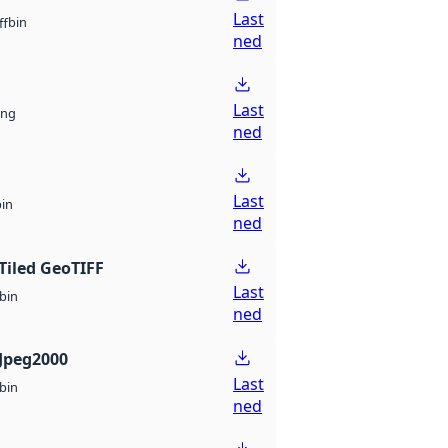
Last
bin
ff
ned
Last
ng
ned
Last
bin
ned
Tiled GeoTIFF
Last
bin
ned
Jpeg2000
Last
bin
ned