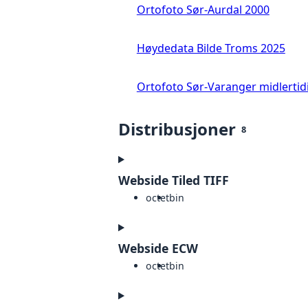
Ortofoto Sør-Aurdal 2000
Høydedata Bilde Troms 2025
Ortofoto Sør-Varanger midlertid
Distribusjoner
8
Webside Tiled TIFF
octet
bin
Webside ECW
octet
bin