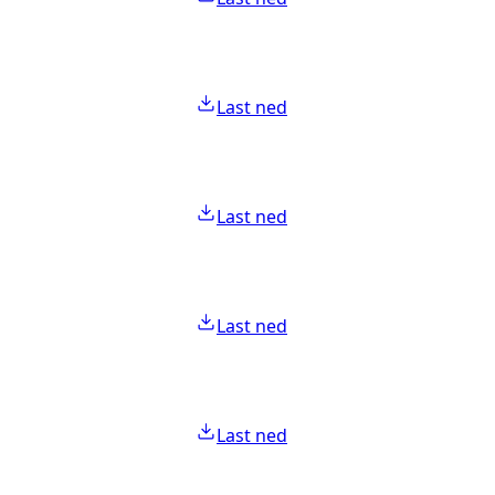
Last ned
Last ned
Last ned
Last ned