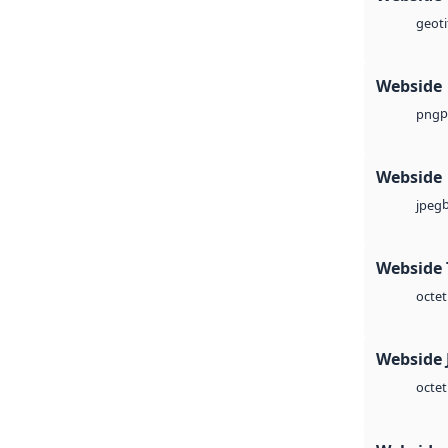
geoti
Webside
p
png
Webside
jpeg
Webside 
octet
Webside 
octet