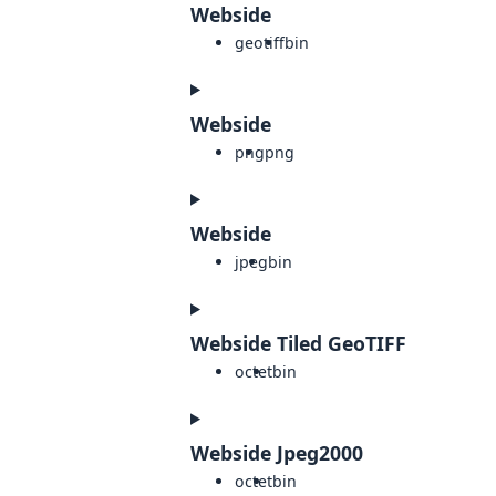
Webside
geotiff
bin
Webside
png
png
Webside
jpeg
bin
Webside Tiled GeoTIFF
octet
bin
Webside Jpeg2000
octet
bin