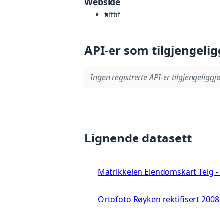
Webside
tiff
tif
API-er som tilgjengelig
Ingen registrerte API-er tilgjengeliggjø
Lignende datasett
Matrikkelen Eiendomskart Teig - 
Ortofoto Røyken rektifisert 2008