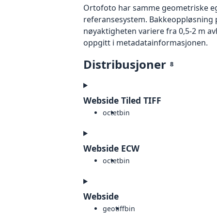
Ortofoto har samme geometriske egen
referansesystem. Bakkeoppløsning på
nøyaktigheten variere fra 0,5-2 m a
oppgitt i metadatainformasjonen.
Distribusjoner
8
Webside Tiled TIFF
octet
bin
Webside ECW
octet
bin
Webside
geotiff
bin