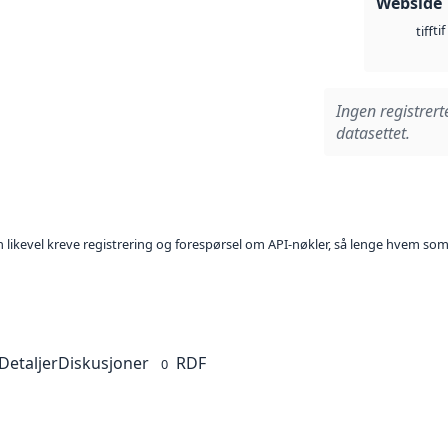
Webside
tif
tiff
Ingen registrert
datasettet.
kan likevel kreve registrering og forespørsel om API-nøkler, så lenge hvem som
Detaljer
Diskusjoner
RDF
0