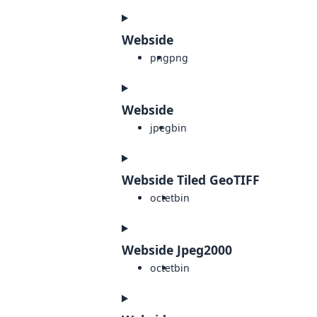
Webside
png
png
Webside
jpeg
bin
Webside Tiled GeoTIFF
octet
bin
Webside Jpeg2000
octet
bin