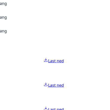
gang
gang
gang
Last ned
Last ned
Last ned