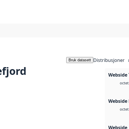
Distribusjoner
Bruk datasett
fjord
Webside 
octet
Webside
octet
Webside