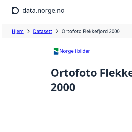
Hopp til hovedinnhold
data.norge.no
Hjem
Datasett
Ortofoto Flekkefjord 2000
Norge i bilder
Ortofoto Flekke
2000