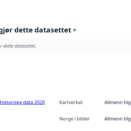
gjør dette datasettet
0
r dette datasettet.
historiske data 2020
Kartverket
Allmenn til
Norge i bilder
Allmenn til