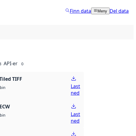
Finn data
Del data
Meny
API-er
8
0
Tiled TIFF
Last
bin
ned
 ECW
Last
bin
ned