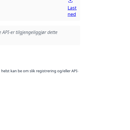
Last
ned
e API-er tilgjengeliggjør dette
 helst kan be om slik registrering og/eller API-